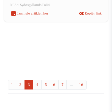
Kilde: Sydøstjyllands Politi
Læs hele artiklen her
Kopiér link
1
2
3
4
5
6
7
...
16