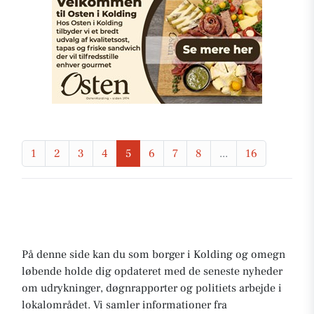
1
2
3
4
5
6
7
8
...
16
På denne side kan du som borger i Kolding og omegn
løbende holde dig opdateret med de seneste nyheder
om udrykninger, døgnrapporter og politiets arbejde i
lokalområdet. Vi samler informationer fra