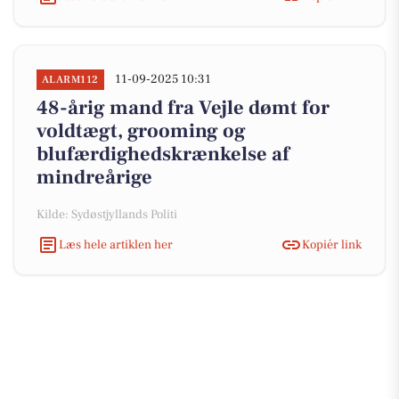
11-09-2025 10:31
ALARM112
48-årig mand fra Vejle dømt for
voldtægt, grooming og
blufærdighedskrænkelse af
mindreårige
Kilde: Sydøstjyllands Politi
Læs hele artiklen her
Kopiér link