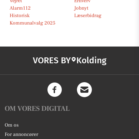
Vejret
Erhverv
Alarm112
Jobnyt
Historisk
Læserbidrag
Kommunalvalg 2025
VORES BY
Kolding
OM VORES DIGITAL
Om os
For annoncører