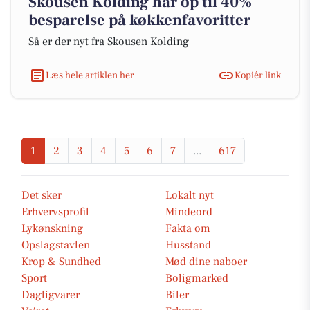
Skousen Kolding har op til 40%
besparelse på køkkenfavoritter
Så er der nyt fra Skousen Kolding
Læs hele artiklen her
Kopiér link
1
2
3
4
5
6
7
...
617
Det sker
Lokalt nyt
Erhvervsprofil
Mindeord
Lykønskning
Fakta om
Opslagstavlen
Husstand
Krop & Sundhed
Mød dine naboer
Sport
Boligmarked
Dagligvarer
Biler