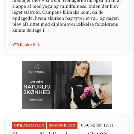
medaljer blev vist frem. Deltagerne fik også tid til at
slappe af med yoga og mindfulness, inden der blev
leget ståtrold. Campens klimaks kom, da de
opdagede, hvem skurken bag tyveriet var, og dagen
blev afsluttet med diplomoverrækkelse forældrene
kunne deltage i.
Kopiér link
08-08-2026 12:11
OPSLAGSTAVLEN
SPONSORERET