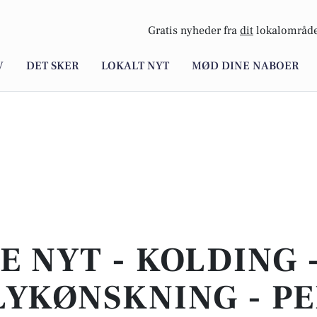
Gratis nyheder fra
dit
lokalområde
V
DET SKER
LOKALT NYT
MØD DINE NABOER
E NYT - KOLDING 
LYKØNSKNING - P