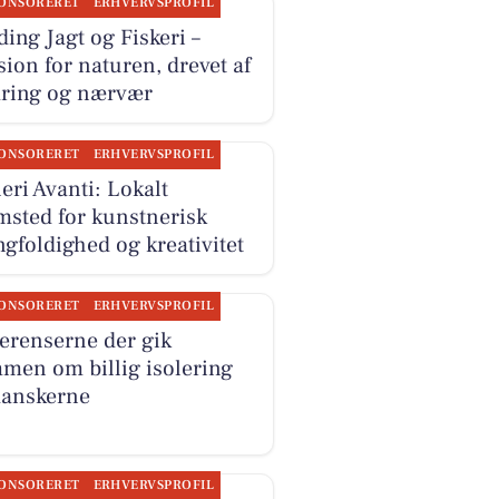
ONSORERET
ERHVERVSPROFIL
ding Jagt og Fiskeri –
sion for naturen, drevet af
aring og nærvær
ONSORERET
ERHVERVSPROFIL
leri Avanti: Lokalt
msted for kunstnerisk
gfoldighed og kreativitet
ONSORERET
ERHVERVSPROFIL
serenserne der gik
men om billig isolering
 danskerne
ONSORERET
ERHVERVSPROFIL