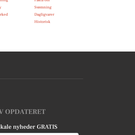
y
Svømning
rked
Dagligvarer
Historisk
V OPDATERET
okale nyheder GRATIS