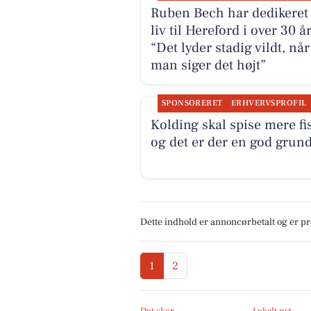
Ruben Bech har dedikeret 
liv til Hereford i over 30 år
“Det lyder stadig vildt, når
man siger det højt”
SPONSORERET
ERHVERVSPROFIL
Kolding skal spise mere fi
og det er der en god grund 
Dette indhold er annoncørbetalt og er 
1
2
Det sker
Lokalt nyt