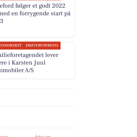
eford følger et godt 2022
med en forrygende start på
23
ONSORERET
ERHVERVSPROFIL
ilieforetagendet lever
ere i Karsten Juul
omobiler A/S
ning
Fakta om