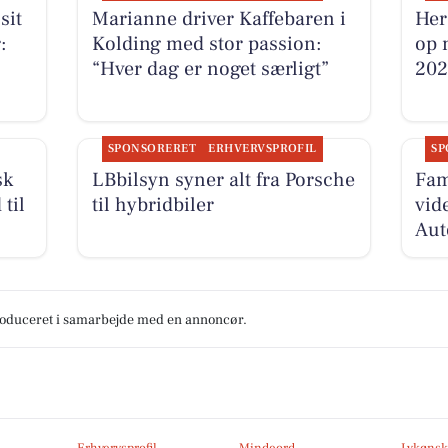
sit
Marianne driver Kaffebaren i
Her
:
Kolding med stor passion:
op 
“Hver dag er noget særligt”
20
SPONSORERET
ERHVERVSPROFIL
SP
sk
LBbilsyn syner alt fra Porsche
Fam
til
til hybridbiler
vid
Aut
produceret i samarbejde med en annoncør.
Erhvervsprofil
Mindeord
Lykønsk