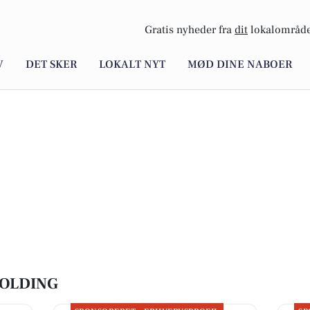
Gratis nyheder fra
dit
lokalområde
V
DET SKER
LOKALT NYT
MØD DINE NABOER
KOLDING