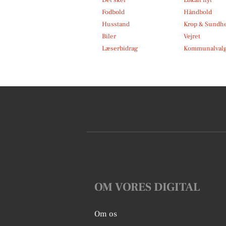
Fodbold
Håndbold
Husstand
Krop & Sundh
Biler
Vejret
Læserbidrag
Kommunalvalg
OM VORES DIGITAL
Om os