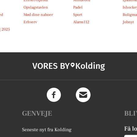
Opslagstavlen
Padel
Ishocke
ed
Mød dine naboer
Sport
Boligma
Erhverv
Alarm112
Jobnyt
 2025
VORES BY
Kolding
GENVEJE
BLI
Få l
Seneste nyt fra Kolding