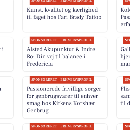
SPONSORERET
ERHVERVSPROFIL
SP
Kunst, kvalitet og kærlighed
Kol
til faget hos Fari Brady Tattoo
Pas
r
erf
SPONSORERET
ERHVERVSPROFIL
SP
 i
Alsted Akupunktur & Indre
Gal
Ro: Din vej til balance i
hje
Fredericia
man
SPONSORERET
ERHVERVSPROFIL
SP
n
Passionerede frivillige sørger
Fli
for genbrugsvarer til enhver
sam
smag hos Kirkens Korshær
til
Genbrug
SPONSORERET
ERHVERVSPROFIL
SP