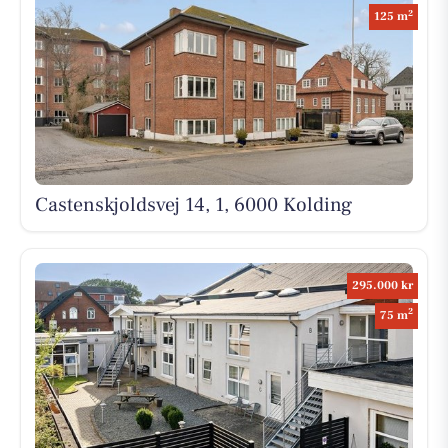
2
125 m
Castenskjoldsvej 14, 1, 6000 Kolding
295.000 kr
2
75 m