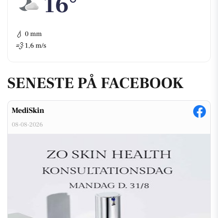
16°
💧
0 mm
💨
1,6 m/s
SENESTE PÅ FACEBOOK
MediSkin
08-08-2026