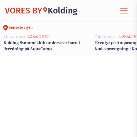
VORES BY
Kolding
Seneste nyt ›
5 timer siden |
LOKALT NYT
7 timer siden |
LOKALT N
Kolding Svømmeklub underviser børn i
Eventyr på Auqacamp
livredning på AquaCamp
kodesprængning i Ko