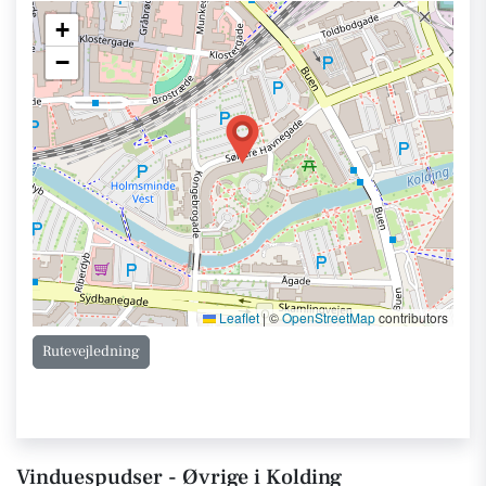
+
−
Leaflet
|
©
OpenStreetMap
contributors
Rutevejledning
Vinduespudser - Øvrige i Kolding