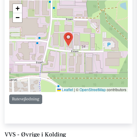
+
−
Leaflet
|
©
OpenStreetMap
contributors
Rutevejledning
VVS - Øvrige i Kolding