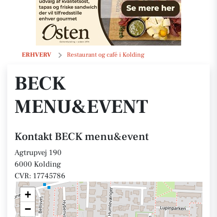
BECK menu&event
ERHVERV
Restaurant og café i Kolding
BECK
MENU&EVENT
Kontakt BECK menu&event
Agtrupvej 190
6000 Kolding
CVR: 17745786
+
−