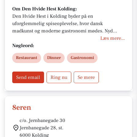
Om Den Hvide Hest Kolding:
Den Hvide Hest i Kolding byder på en
uforglemmelig spiseoplevelse, hvor dansk
madkunst og moderne gastronomi mødes. Nyd
frokost, aftenmenu eller særlige selskaber i
Læs mere...
stemningsfulde omgivelser. Perfekt til både private
Nøgleord:
og erhverv. Fokus på smag, bæredygtighed og
Restaurant
Dinner
Gastronomi
kvalitet. Book bord og smag forskellen.
Send email
Ring nu
Se mere
8eren
c/o. Jernbanegade 30
Jernbanegade 28, st.
6000 Kolding