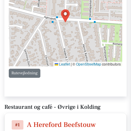
Leaflet
|
©
OpenStreetMap
contributors
Rutevejledning
Restaurant og café - Øvrige i Kolding
A Hereford Beefstouw
#1