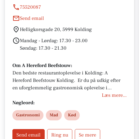
75520087
Send email
Helligkorsgade 20, 5999 Kolding
Mandag - Lørdag: 17.30 - 23.00
Søndag: 17.30 - 21.30
Om A Hereford Beefstouw:
Den bedste restaurantoplevelse i Kolding: A
Hereford Beefstouw Kolding. Er du på udkig efter
en uforglemmelig gastronomisk oplevelse i
Kolding? Eller søger du et unikt spisested, hvor du
Læs mere...
kan nyde en ekstraordinær middag i historiske
Nøgleord:
omgivelser? A Hereford Beefstouw Kolding er svaret
Gastronomi
Mad
Kød
på dine ønsker. Beliggende på Helligkorsgade 20, i
et smukt, gammelt gavlhus fra 1600-tallet, tilbyder
denne restaurant en stemningsfuld og hyggelig
Send email
Ring nu
Se mere