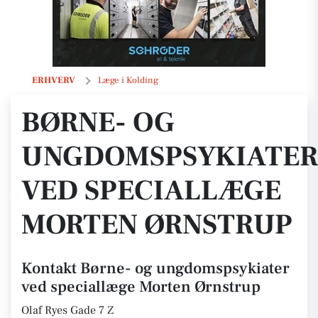
Børne- og ungdomspsykiater ved speciallæge Morten Ørnstrup
ERHVERV
Læge i Kolding
BØRNE- OG
UNGDOMSPSYKIATER
VED SPECIALLÆGE
MORTEN ØRNSTRUP
Kontakt Børne- og ungdomspsykiater
ved speciallæge Morten Ørnstrup
Olaf Ryes Gade 7 Z