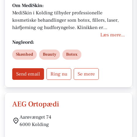
Om MediSkin:
MediSkin i Kolding tilbyder professionelle
kosmetiske behandlinger som botox, fillers, laser,
hårfjerning og hudforyngelse. Klinikken er
autoriseret, har 4.9 stjerner på Trustpilot og
Læs mere...
forhandler eksklusivt ZO Skin Health. Book en gratis
Nøgleord:
forundersøgelse og oplev en skræddersyet
Skønhed
Beauty
Botox
behandling i trygge hænder.
Send email
Ring nu
Se mere
AEG Ortopædi
Aarøvænget 74
6000 Kolding