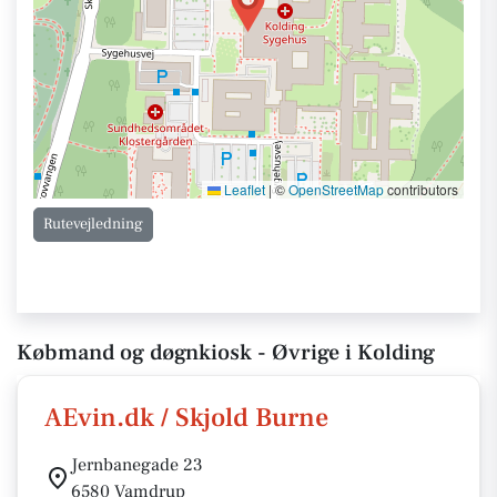
Leaflet
|
©
OpenStreetMap
contributors
Rutevejledning
Købmand og døgnkiosk - Øvrige i Kolding
AEvin.dk / Skjold Burne
Jernbanegade 23
6580 Vamdrup