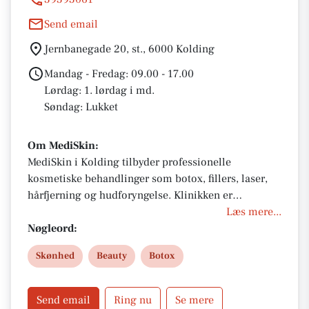
Send email
Jernbanegade 20, st., 6000 Kolding
Mandag - Fredag: 09.00 - 17.00
Lørdag: 1. lørdag i md.
Søndag: Lukket
Om MediSkin:
MediSkin i Kolding tilbyder professionelle
kosmetiske behandlinger som botox, fillers, laser,
hårfjerning og hudforyngelse. Klinikken er
autoriseret, har 4.9 stjerner på Trustpilot og
Læs mere...
forhandler eksklusivt ZO Skin Health. Book en gratis
Nøgleord:
forundersøgelse og oplev en skræddersyet
Skønhed
Beauty
Botox
behandling i trygge hænder.
Send email
Ring nu
Se mere