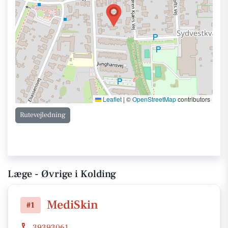
Leaflet
|
©
OpenStreetMap
contributors
Rutevejledning
Læge - Øvrige i Kolding
MediSkin
#1
39393061