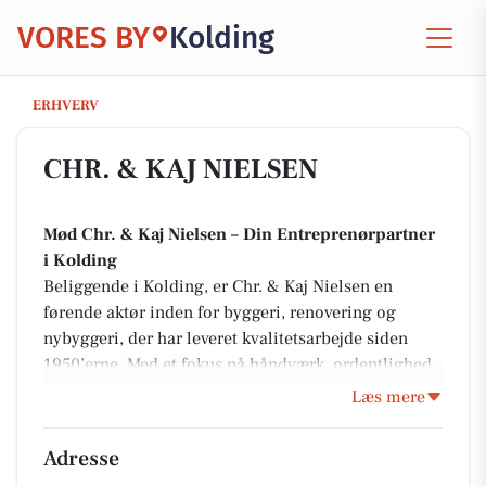
VORES BY
Kolding
CHR. & KAJ NIELSEN
ERHVERV
CHR. & KAJ NIELSEN
Mød Chr. & Kaj Nielsen – Din Entreprenørpartner
i Kolding
Beliggende i Kolding, er Chr. & Kaj Nielsen en
førende aktør inden for byggeri, renovering og
nybyggeri, der har leveret kvalitetsarbejde siden
1950’erne. Med et fokus på håndværk, ordentlighed
og individuelle løsninger, sikrer de skræddersyede
Læs mere
resultater for både erhvervskunder og private. Deres
stærke traditioner kombineret med moderne
Adresse
metoder gør dem til dit pålidelige valg inden for