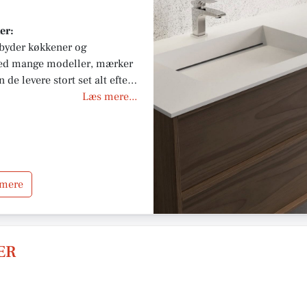
er:
lbyder køkkener og
 Med mange modeller, mærker
e levere stort set alt efter
Læs mere...
 mere
ER