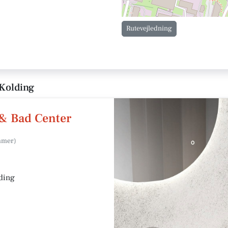
Rutevejledning
 Kolding
& Bad Center
lding