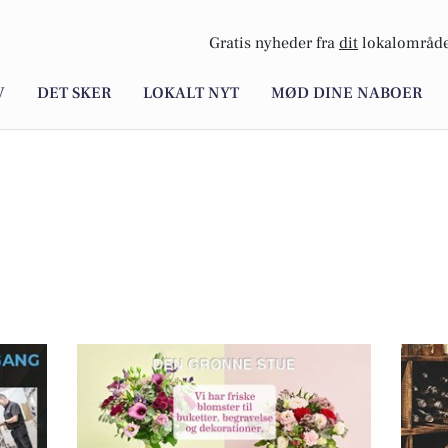
Gratis nyheder fra
dit
lokalområde
V
DET SKER
LOKALT NYT
MØD DINE NABOER