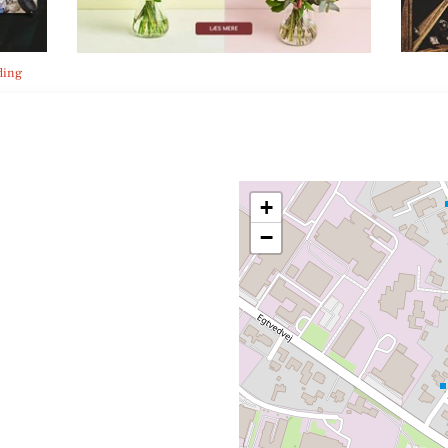
ding
+
−