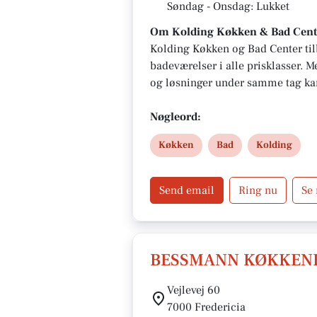
Søndag - Onsdag: Lukket
Om Kolding Køkken & Bad Cent
Kolding Køkken og Bad Center ti
badeværelser i alle prisklasser.
og løsninger under samme tag kan d
dine ønsker.
Nøgleord:
Køkken
Bad
Kolding
Send email
Ring nu
Se
BESSMANN KØKKEN
Vejlevej 60
7000 Fredericia