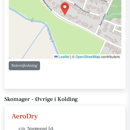
Leaflet
|
©
OpenStreetMap
contributors
Rutevejledning
Skomager - Øvrige i Kolding
AeroDry
c/o. Norgesvej 5A