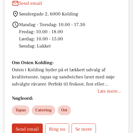
Send email
Søndergade 2, 6000 Kolding
Mandag - Torsdag: 10.00 - 17.30
Fredag: 10.00 - 18.00
Lørdag: 10.00 - 15.00
Søndag: Lukket
Om Osten Kolding:
Osten i Kolding byder på et lækkert udvalg af
kvalitetsoste, tapas og sandwiches lavet med nøje
udvalgte råvarer. Perfekt til frokost, fest eller
hyggelig aften. Bestil nemt takeaway online, eller
Læs mere...
besøg butikken i hjertet af Kolding. Giv også et
Nøgleord:
gavekort til en du holder af – en smagfuld gaveidé til
Tapas
Catering
Ost
enhver anledning.
Send email
Ring nu
Se mere