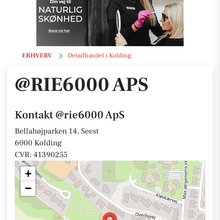
@rie6000 ApS
ERHVERV
Detailhandel i Kolding
@RIE6000 APS
Kontakt @rie6000 ApS
Bellahøjparken 14, Seest
6000 Kolding
CVR: 41390255
+
−