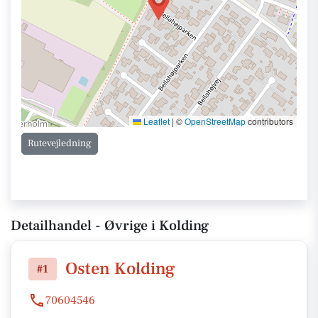
Leaflet
|
©
OpenStreetMap
contributors
Rutevejledning
Detailhandel - Øvrige i Kolding
Osten Kolding
#1
70604546