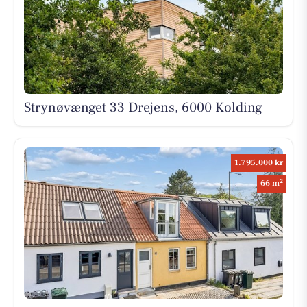
Strynøvænget 33 Drejens, 6000 Kolding
1.795.000 kr
2
66 m