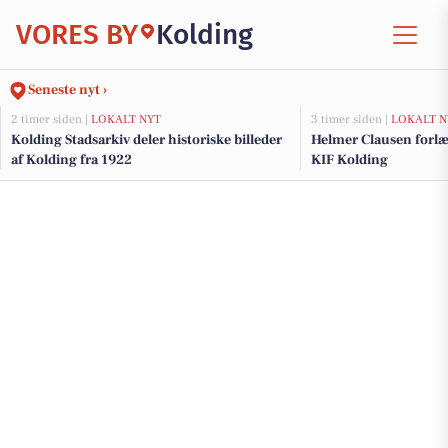
VORES BY
Kolding
Seneste nyt ›
2 timer siden |
LOKALT NYT
3 timer siden |
LOKALT N
Kolding Stadsarkiv deler historiske billeder
Helmer Clausen forl
af Kolding fra 1922
KIF Kolding