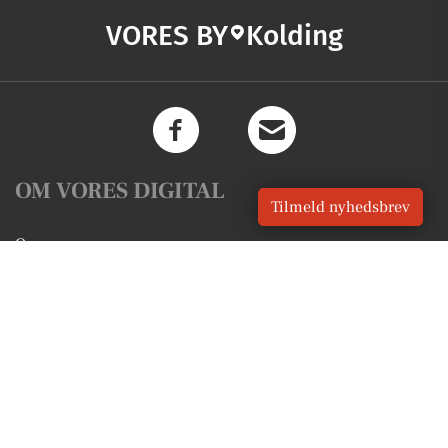
VORES BY
Kolding
OM VORES DIGITAL
Tilmeld nyhedsbrev
Om os
For annoncører
Vilkår og Privatlivspolitik
Kontakt VORES Digital
Administrer samtykke
GENVEJE