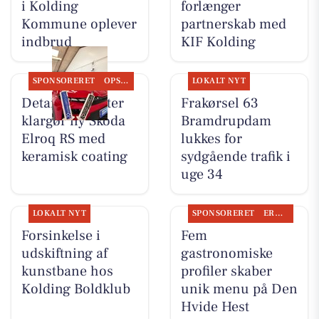
i Kolding
forlænger
Kommune oplever
partnerskab med
indbrud
KIF Kolding
SPONSORERET
OPSLAGSTAVLEN
LOKALT NYT
Detailing Center
Frakørsel 63
klargør ny Skoda
Bramdrupdam
Elroq RS med
lukkes for
keramisk coating
sydgående trafik i
uge 34
LOKALT NYT
SPONSORERET
ERHVERV
Forsinkelse i
Fem
udskiftning af
gastronomiske
kunstbane hos
profiler skaber
Kolding Boldklub
unik menu på Den
Hvide Hest