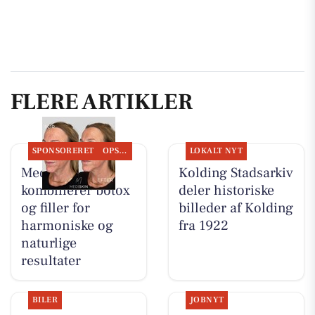
FLERE ARTIKLER
SPONSORERET
OPSLAGSTAVLEN
LOKALT NYT
MediSkin
Kolding Stadsarkiv
kombinerer botox
deler historiske
og filler for
billeder af Kolding
harmoniske og
fra 1922
naturlige
resultater
BILER
JOBNYT