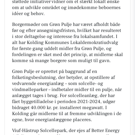
støttede initiativer vidner om et stærkt lokalt ønske
om at udvikle området og imødekomme beboernes
idéer og behov.
Borgermøder om Grøn Pulje har været afholdt både
før og efter ansøgningsfristen, hvilket har resulteret
i stor deltagelse og interesse fra lokalsamfundet. I
alt har Kolding Kommunes Lokaldemokratiudvalg
for første gang uddelt midler fra Grøn Pulje, og
fordelingen er sket med det princip, at midlerne skal
komme så mange borgere som muligt til gavn.
Grøn Pulje er oprettet på baggrund af en
folketingsbeslutning, der betyder, at opstillere af
vedvarende energianlæg – som solcelle- og
vindmølleparker – indbetaler midler til en pulje, når
anlægget tages i brug. For solcelleanlæg, der har
fået byggetilladelse i perioden 2021-2024, udgør
bidraget 40.000 kr. pr. installeret megawatt. I
Kolding går midlerne til at fremme udviklingen i de
egne, hvor energianlæggene placeres.
Viuf-Håstrup Solcellepark, der ejes af Better Energy