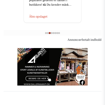
populære gedeost er landet i
butikken! 🧀 Du kender måsk...
Åbn opslaget
Annoncørbetalt indhold