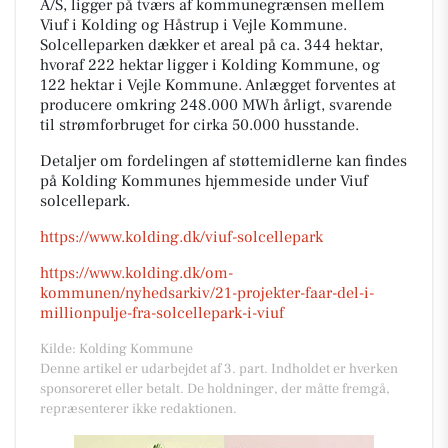
A/S, ligger på tværs af kommunegrænsen mellem
Viuf i Kolding og Håstrup i Vejle Kommune.
Solcelleparken dækker et areal på ca. 344 hektar,
hvoraf 222 hektar ligger i Kolding Kommune, og
122 hektar i Vejle Kommune. Anlægget forventes at
producere omkring 248.000 MWh årligt, svarende
til strømforbruget for cirka 50.000 husstande.
Detaljer om fordelingen af støttemidlerne kan findes
på Kolding Kommunes hjemmeside under Viuf
solcellepark.
https://www.kolding.dk/viuf-solcellepark
https://www.kolding.dk/om-
kommunen/nyhedsarkiv/21-projekter-faar-del-i-
millionpulje-fra-solcellepark-i-viuf
Kilde: Kolding Kommune
Denne artikel er udarbejdet af 3. part. Indholdet er hverken
sponsoreret eller betalt. De holdninger, der måtte fremgå,
repræsenterer ikke redaktionen.