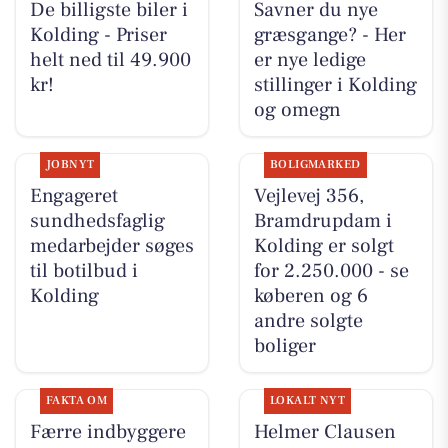
De billigste biler i
Savner du nye
Kolding - Priser
græsgange? - Her
helt ned til 49.900
er nye ledige
kr!
stillinger i Kolding
og omegn
JOBNYT
BOLIGMARKED
Engageret
Vejlevej 356,
sundhedsfaglig
Bramdrupdam i
medarbejder søges
Kolding er solgt
til botilbud i
for 2.250.000 - se
Kolding
køberen og 6
andre solgte
boliger
FAKTA OM
LOKALT NYT
Færre indbyggere
Helmer Clausen