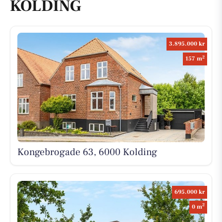
KOLDING
3.895.000 kr
2
157 m
Kongebrogade 63, 6000 Kolding
695.000 kr
2
0 m