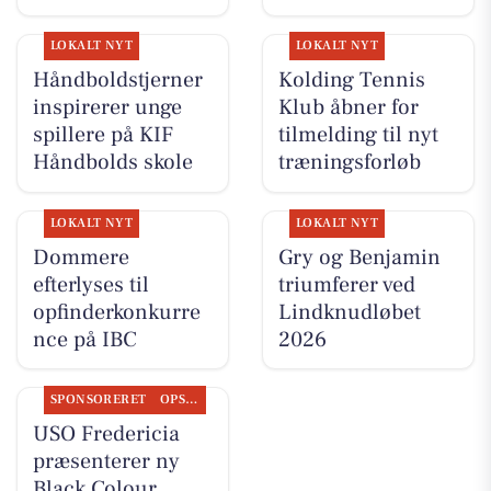
LOKALT NYT
LOKALT NYT
Håndboldstjerner
Kolding Tennis
inspirerer unge
Klub åbner for
spillere på KIF
tilmelding til nyt
Håndbolds skole
træningsforløb
LOKALT NYT
LOKALT NYT
Dommere
Gry og Benjamin
efterlyses til
triumferer ved
opfinderkonkurre
Lindknudløbet
nce på IBC
2026
SPONSORERET
OPSLAGSTAVLEN
USO Fredericia
præsenterer ny
Black Colour