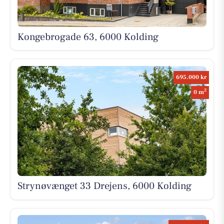
Kongebrogade 63, 6000 Kolding
695.000 kr
2
0 m
Strynøvænget 33 Drejens, 6000 Kolding