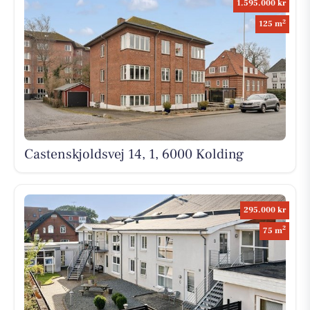
1.595.000 kr
2
125 m
Castenskjoldsvej 14, 1, 6000 Kolding
295.000 kr
2
75 m