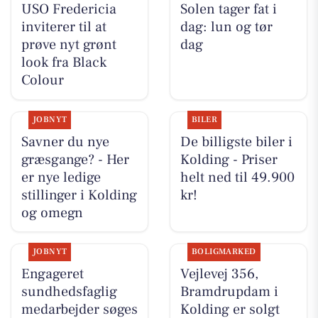
USO Fredericia
Solen tager fat i
inviterer til at
dag: lun og tør
prøve nyt grønt
dag
look fra Black
Colour
JOBNYT
BILER
Savner du nye
De billigste biler i
græsgange? - Her
Kolding - Priser
er nye ledige
helt ned til 49.900
stillinger i Kolding
kr!
og omegn
JOBNYT
BOLIGMARKED
Engageret
Vejlevej 356,
sundhedsfaglig
Bramdrupdam i
medarbejder søges
Kolding er solgt