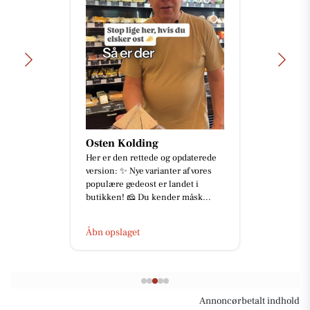
Osten Kolding
Her er den rettede og opdaterede
version: ✨ Nye varianter af vores
populære gedeost er landet i
butikken! 🧀 Du kender måsk...
Åbn opslaget
Annoncørbetalt indhold