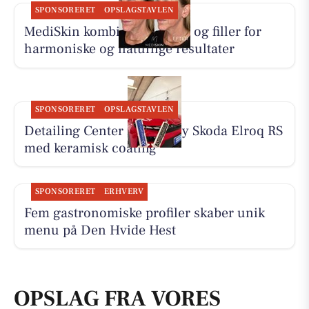
SPONSORERET
OPSLAGSTAVLEN
MediSkin kombinerer botox og filler for
harmoniske og naturlige resultater
SPONSORERET
OPSLAGSTAVLEN
Detailing Center klargør ny Skoda Elroq RS
med keramisk coating
SPONSORERET
ERHVERV
Fem gastronomiske profiler skaber unik
menu på Den Hvide Hest
OPSLAG FRA VORES