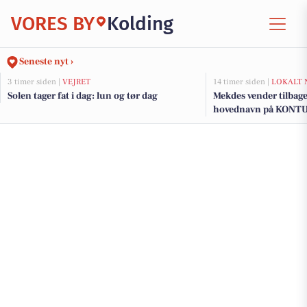
VORES BY
Kolding
Seneste nyt ›
3 timer siden |
VEJRET
14 timer siden |
LOKALT 
Solen tager fat i dag: lun og tør dag
Mekdes vender tilbage
hovednavn på KONT