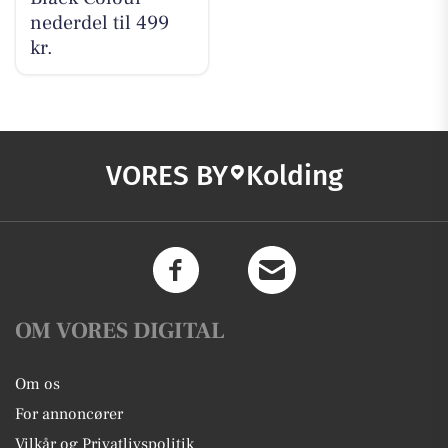
nederdel til 499
kr.
VORES BY
Kolding
OM VORES DIGITAL
Om os
For annoncører
Vilkår og Privatlivspolitik