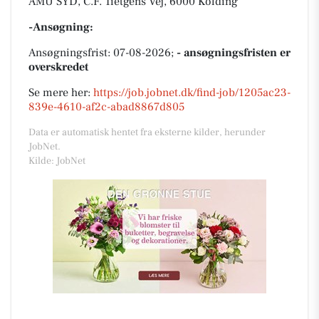
AMU SYD, C.F. Tietgens Vej, 6000 Kolding
-Ansøgning:
Ansøgningsfrist: 07-08-2026;
- ansøgningsfristen er
overskredet
Se mere her:
https://job.jobnet.dk/find-job/1205ac23-
839e-4610-af2c-abad8867d805
Data er automatisk hentet fra eksterne kilder, herunder
JobNet.
Kilde: JobNet