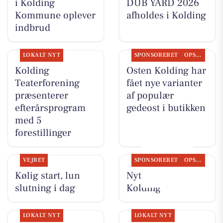
i Kolding
DUB YARD 2026
Kommune oplever
afholdes i Kolding
indbrud
LOKALT NYT
SPONSORERET
OPSLAGSTAVLEN
Kolding
Osten Kolding har
Teaterforening
fået nye varianter
præsenterer
af populær
efterårsprogram
gedeost i butikken
med 5
forestillinger
VEJRET
SPONSORERET
OPSLAGSTAVLEN
Kølig start, lun
Nyt fra Osten
slutning i dag
Kolding
LOKALT NYT
LOKALT NYT