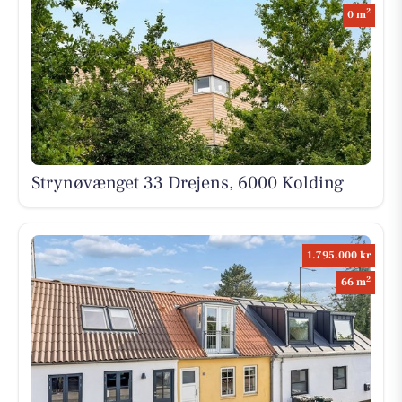
2
0 m
Strynøvænget 33 Drejens, 6000 Kolding
1.795.000 kr
2
66 m