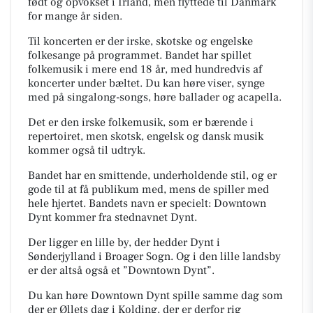
født og opvokset i Irland, men flyttede til Danmark
for mange år siden.
Til koncerten er der irske, skotske og engelske
folkesange på programmet. Bandet har spillet
folkemusik i mere end 18 år, med hundredvis af
koncerter under bæltet. Du kan høre viser, synge
med på singalong-songs, høre ballader og acapella.
Det er den irske folkemusik, som er bærende i
repertoiret, men skotsk, engelsk og dansk musik
kommer også til udtryk.
Bandet har en smittende, underholdende stil, og er
gode til at få publikum med, mens de spiller med
hele hjertet. Bandets navn er specielt: Downtown
Dynt kommer fra stednavnet Dynt.
Der ligger en lille by, der hedder Dynt i
Sønderjylland i Broager Sogn. Og i den lille landsby
er der altså også et ”Downtown Dynt”.
Du kan høre Downtown Dynt spille samme dag som
der er Øllets dag i Kolding, der er derfor rig