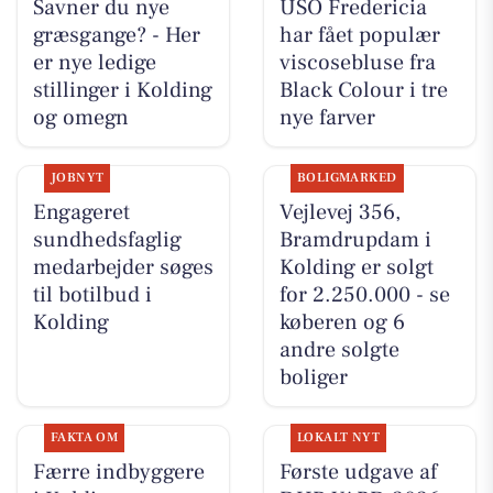
Savner du nye
USO Fredericia
græsgange? - Her
har fået populær
er nye ledige
viscosebluse fra
stillinger i Kolding
Black Colour i tre
og omegn
nye farver
JOBNYT
BOLIGMARKED
Engageret
Vejlevej 356,
sundhedsfaglig
Bramdrupdam i
medarbejder søges
Kolding er solgt
til botilbud i
for 2.250.000 - se
Kolding
køberen og 6
andre solgte
boliger
FAKTA OM
LOKALT NYT
Færre indbyggere
Første udgave af