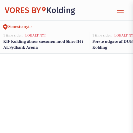
VORES BY
Kolding
Seneste nyt ›
1 time siden |
LOKALT NYT
1 time siden |
LOKALT NY
KIF Kolding åbner sæsonen mod Skive fH i
Første udgave af DUB
AL Sydbank Arena
Kolding