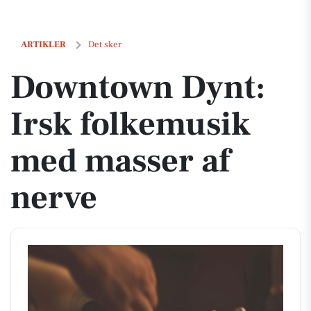
Downtown Dynt: Irsk folkemusik med masser af nerve
ARTIKLER
Det sker
Downtown Dynt:
Irsk folkemusik
med masser af
nerve