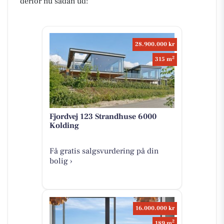
derfor nu sådan ud:
28.900.000 kr
2
315 m
Fjordvej 123 Strandhuse 6000
Kolding
Få gratis salgsvurdering på din
bolig ›
16.000.000 kr
2
189 m