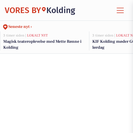
VORES BY
Kolding
Seneste nyt ›
3 timer siden |
LOKALT NYT
3 timer siden |
LOKALT N
Magisk teateroplevelse med Mette Rønne i
KIF Kolding møder G
Kolding
lørdag