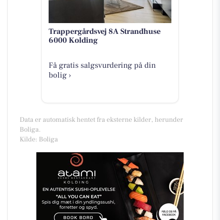
Trappergårdsvej 8A Strandhuse
6000 Kolding
Få gratis salgsvurdering på din
bolig ›
Data er automatisk hentet fra eksterne kilder, herunder
Boliga.
Kilde: Boliga