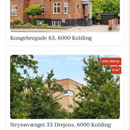
Kongebrogade 63, 6000 Kolding
695.000 kr
2
0 m
Strynøvænget 33 Drejens, 6000 Kolding