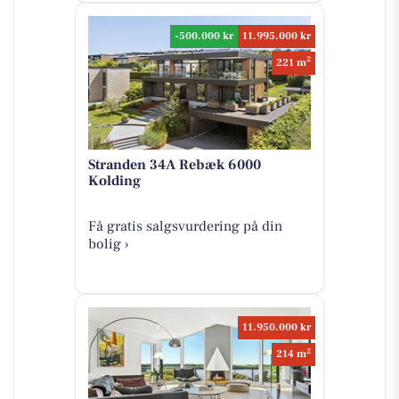
-500.000 kr
11.995.000 kr
2
221 m
Stranden 34A Rebæk 6000
Kolding
Få gratis salgsvurdering på din
bolig ›
11.950.000 kr
2
214 m