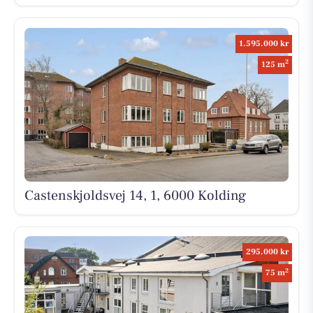
1.595.000 kr
2
125 m
Castenskjoldsvej 14, 1, 6000 Kolding
295.000 kr
2
75 m