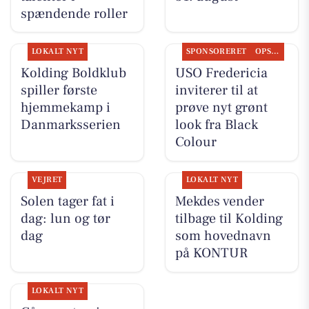
spændende roller
LOKALT NYT
SPONSORERET
OPSLAGSTAVLEN
Kolding Boldklub
USO Fredericia
spiller første
inviterer til at
hjemmekamp i
prøve nyt grønt
Danmarksserien
look fra Black
Colour
VEJRET
LOKALT NYT
Solen tager fat i
Mekdes vender
dag: lun og tør
tilbage til Kolding
dag
som hovednavn
på KONTUR
LOKALT NYT