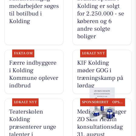
medarbejder søges
Kolding er solgt
til botilbud i
for 2.250.000 - se
Kolding
køberen og 6
andre solgte
boliger
FAKTA OM
LOKALT NYT
Færre indbyggere
KIF Kolding
i Kolding
møder GOG i
Kommune oplever
træningskamp på
indbrud
lørdag
LOKALT NYT
SPONSORERET
OPSLAGSTAVLEN
Teaterskolen
MediSkin gentager
Kolding
ZO Skin Health
præsenterer unge
konsultationsdag
talenter i
31. august