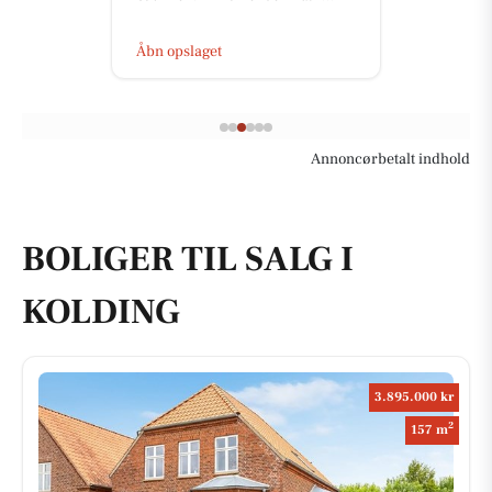
Åbn opslaget
Annoncørbetalt indhold
BOLIGER TIL SALG I
KOLDING
3.895.000 kr
2
157 m