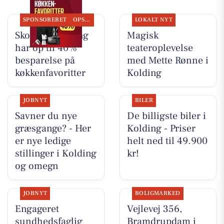
SPONSORERET
OPSLAGSTAVLEN
LOKALT NYT
Skousen Kolding
Magisk
har op til 40%
teateroplevelse
besparelse på
med Mette Rønne i
køkkenfavoritter
Kolding
JOBNYT
BILER
Savner du nye
De billigste biler i
græsgange? - Her
Kolding - Priser
er nye ledige
helt ned til 49.900
stillinger i Kolding
kr!
og omegn
JOBNYT
BOLIGMARKED
Engageret
Vejlevej 356,
sundhedsfaglig
Bramdrupdam i