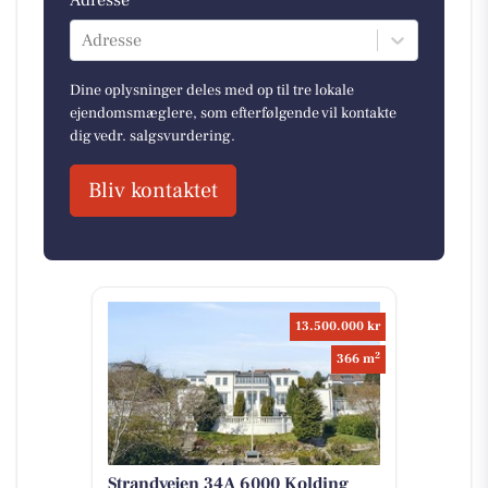
Adresse
Dine oplysninger deles med op til tre lokale
ejendomsmæglere, som efterfølgende vil kontakte
dig vedr. salgsvurdering.
Bliv kontaktet
13.500.000 kr
2
366 m
Strandvejen 34A 6000 Kolding