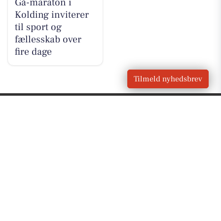
Gå-maraton i
Kolding inviterer
til sport og
fællesskab over
fire dage
Tilmeld nyhedsbrev
VORES BY
Kolding
OM VORES DIGITAL
Om os