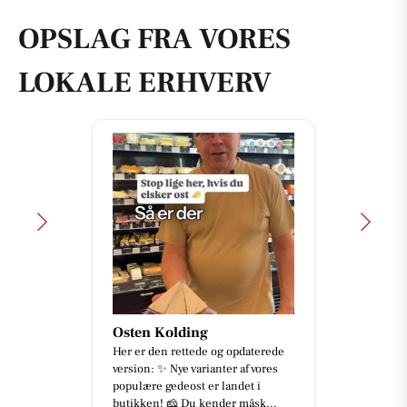
OPSLAG FRA VORES
LOKALE ERHVERV
Osten Kolding
Her er den rettede og opdaterede
version: ✨ Nye varianter af vores
populære gedeost er landet i
butikken! 🧀 Du kender måsk...