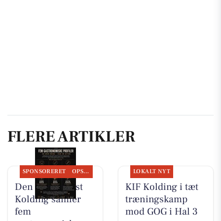
FLERE ARTIKLER
SPONSORERET
OPSLAGSTAVLEN
LOKALT NYT
Den Hvide Hest
KIF Kolding i tæt
Kolding samler
træningskamp
fem
mod GOG i Hal 3