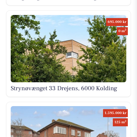
695.000 kr
2
0 m
Strynøvænget 33 Drejens, 6000 Kolding
1.595.000 kr
2
125 m