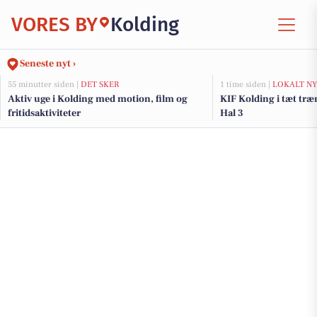
VORES BY
Kolding
Seneste nyt ›
55 minutter siden |
DET SKER
1 time siden |
LOKALT NY
Aktiv uge i Kolding med motion, film og
KIF Kolding i tæt t
fritidsaktiviteter
Hal 3