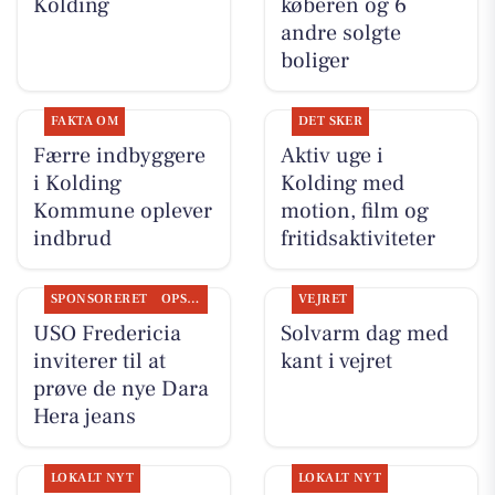
Kolding
køberen og 6
andre solgte
boliger
FAKTA OM
DET SKER
Færre indbyggere
Aktiv uge i
i Kolding
Kolding med
Kommune oplever
motion, film og
indbrud
fritidsaktiviteter
SPONSORERET
OPSLAGSTAVLEN
VEJRET
USO Fredericia
Solvarm dag med
inviterer til at
kant i vejret
prøve de nye Dara
Hera jeans
LOKALT NYT
LOKALT NYT