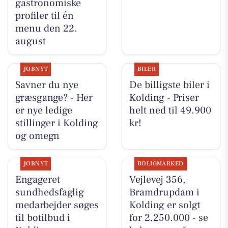
gastronomiske
profiler til én
menu den 22.
august
JOBNYT
BILER
Savner du nye
De billigste biler i
græsgange? - Her
Kolding - Priser
er nye ledige
helt ned til 49.900
stillinger i Kolding
kr!
og omegn
JOBNYT
BOLIGMARKED
Engageret
Vejlevej 356,
sundhedsfaglig
Bramdrupdam i
medarbejder søges
Kolding er solgt
til botilbud i
for 2.250.000 - se