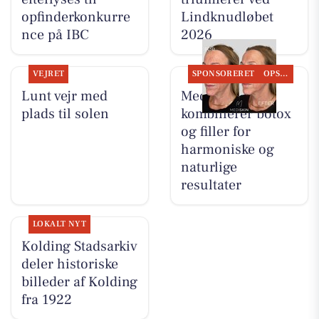
opfinderkonkurre
Lindknudløbet
nce på IBC
2026
VEJRET
SPONSORERET
OPSLAGSTAVLEN
Lunt vejr med
MediSkin
plads til solen
kombinerer botox
og filler for
harmoniske og
naturlige
resultater
LOKALT NYT
Kolding Stadsarkiv
deler historiske
billeder af Kolding
fra 1922