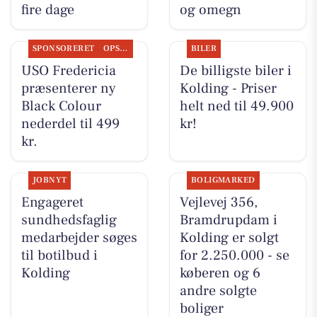
fire dage
og omegn
SPONSORERET
OPSLAGSTAVLEN
BILER
USO Fredericia
De billigste biler i
præsenterer ny
Kolding - Priser
Black Colour
helt ned til 49.900
nederdel til 499
kr!
kr.
JOBNYT
BOLIGMARKED
Engageret
Vejlevej 356,
sundhedsfaglig
Bramdrupdam i
medarbejder søges
Kolding er solgt
til botilbud i
for 2.250.000 - se
Kolding
køberen og 6
andre solgte
boliger