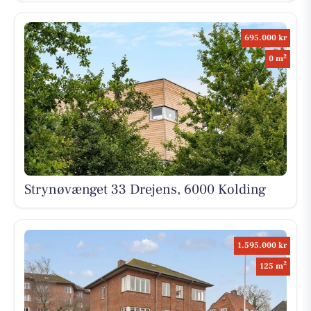
695.000 kr
2
0 m
Strynøvænget 33 Drejens, 6000 Kolding
1.595.000 kr
2
125 m