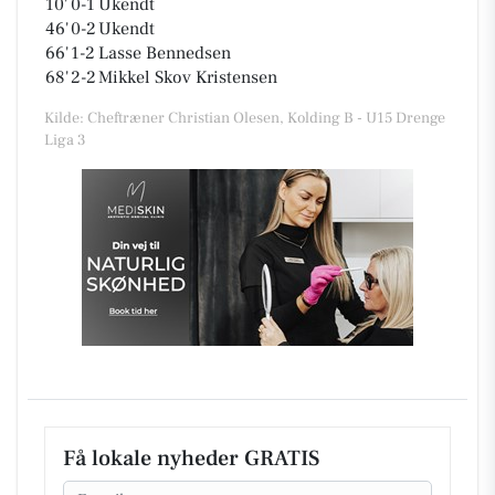
10'
0-1
Ukendt
46'
0-2
Ukendt
66'
1-2
Lasse Bennedsen
68'
2-2
Mikkel Skov Kristensen
Kilde: Cheftræner Christian Olesen, Kolding B - U15 Drenge
Liga 3
Få lokale nyheder GRATIS
Email