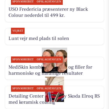
SPONSORERET
OPSLAGSTAVLEN
USO Fredericia præsenterer ny Black
Colour nederdel til 499 kr.
VEJRET
Lunt vejr med plads til solen
SPONSORERET
OPSLAGSTAVLEN
MediSkin kombinerer botox og filler for
harmoniske og naturlige resultater
SPONSORERET
OPSLAGSTAVLEN
Detailing Center klargør ny Skoda Elroq RS
med keramisk coating