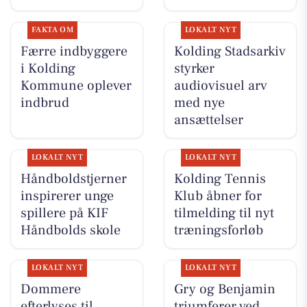
FAKTA OM
LOKALT NYT
Færre indbyggere
Kolding Stadsarkiv
i Kolding
styrker
Kommune oplever
audiovisuel arv
indbrud
med nye
ansættelser
LOKALT NYT
LOKALT NYT
Håndboldstjerner
Kolding Tennis
inspirerer unge
Klub åbner for
spillere på KIF
tilmelding til nyt
Håndbolds skole
træningsforløb
LOKALT NYT
LOKALT NYT
Dommere
Gry og Benjamin
efterlyses til
triumferer ved