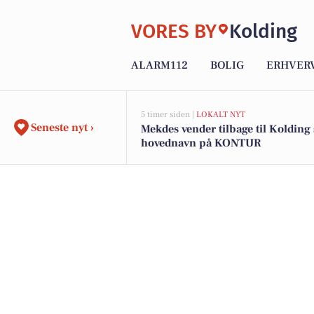
VORES BY
Kolding
ALARM112
BOLIG
ERHVER
5 timer siden |
LOKALT NYT
Seneste nyt ›
Mekdes vender tilbage til Koldin
hovednavn på KONTUR