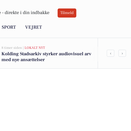
 -
direkte i din indbakke
Tilmeld
SPORT
VEJRET
8 timer siden |
LOKALT NYT
11 timer siden |
L
‹
›
Kolding Stadsarkiv styrker audiovisuel arv
Håndboldstje
med nye ansættelser
på KIF Hånd