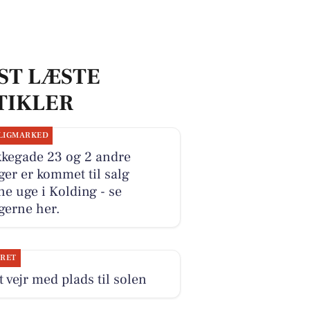
ST LÆSTE
TIKLER
LIGMARKED
kkegade 23 og 2 andre
ger er kommet til salg
e uge i Kolding - se
gerne her.
JRET
 vejr med plads til solen