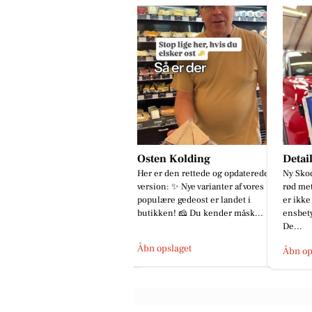
kousen Kolding
Osten Kolding
Detai
nd løsninger til hverdagen hos
Her er den rettede og opdaterede
Ny Skod
ousen Kolding 💥 Vi står klar til
version: ✨ Nye varianter af vores
rød met
 hjælpe dig med at finde det
populære gedeost er landet i
er ikke
gtige. 📍 Platinvej 2...
butikken! 🧀 Du kender måsk...
ensbety
De...
bn opslaget
Åbn opslaget
Åbn op