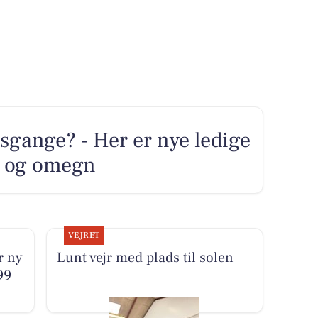
sgange? - Her er nye ledige
ng og omegn
VEJRET
r ny
Lunt vejr med plads til solen
99