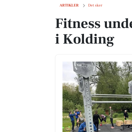
Fitness under åben himmel i Kolding
ARTIKLER
Det sker
Fitness un
i Kolding