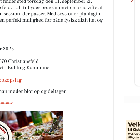
 finder sted torsdag den 11. september kl.
feld. I alt tilbyder programmet en bred vifte af
en session, der passer. Med sessioner planlagt i
en perfekt mulighed for både fysisk aktivitet og
Skousen Kolding
Find løsninger til hverdagen hos
r 2025
Skousen Kolding 💥 Vi står klar til
at hjælpe dig med at finde det
70 Christiansfeld
 for
rigtige. 📍 Platinvej 2...
vet - Kolding Kommune
Åbn opslaget
ookopslag
man møder blot op og deltager.
Kommune