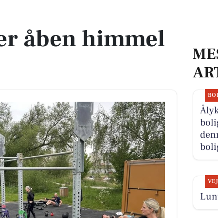
der åben himmel
ME
AR
BO
Åly
boli
denn
boli
VE
Lunt