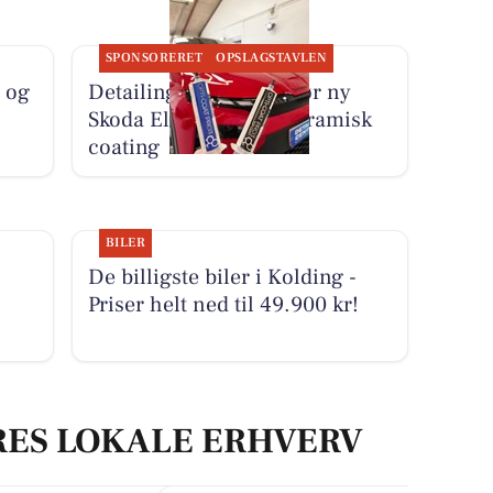
SPONSORERET
OPSLAGSTAVLEN
 og
Detailing Center klargør ny
Skoda Elroq RS med keramisk
coating
BILER
De billigste biler i Kolding -
Priser helt ned til 49.900 kr!
RES LOKALE ERHVERV