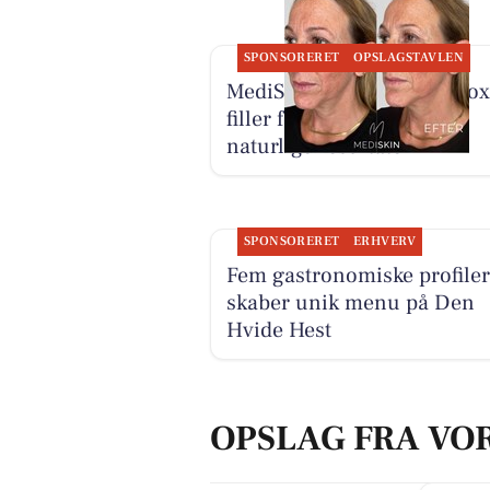
SPONSORERET
OPSLAGSTAVLEN
MediSkin kombinerer botox
filler for harmoniske og
naturlige resultater
SPONSORERET
ERHVERV
Fem gastronomiske profiler
skaber unik menu på Den
Hvide Hest
OPSLAG FRA VO