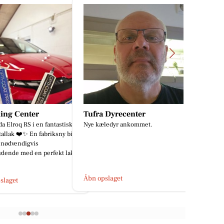
ling Center
Tufra Dyrecenter
a Elroq RS i en fantastisk
Nye kæledyr ankommet.
allak ❤️✨ En fabriksny bil
 nødvendigvis
dende med en perfekt lak.
Åbn opslaget
slaget