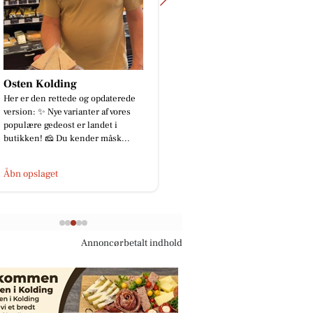
Osten Kolding
Detailing Center
Her er den rettede og opdaterede
Ny Skoda Elroq RS i en
version: ✨ Nye varianter af vores
rød metallak ❤️✨ En fa
populære gedeost er landet i
er ikke nødvendigvis
butikken! 🧀 Du kender måsk...
ensbetydende med en p
De...
Åbn opslaget
Åbn opslaget
Annoncørbetalt indhold