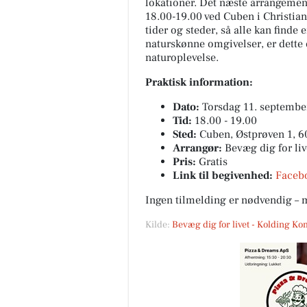
lokationer. Det næste arrangement
18.00-19.00 ved Cuben i Christians
tider og steder, så alle kan finde 
naturskønne omgivelser, er dette 
naturoplevelse.
MediSkin
Praktisk information:
✨ Der findes sjældent én
Dato:
Torsdag 11. septembe
behandling, der kan det hele.
Tid:
18.00 - 19.00
Derfor kombinerer vi ofte
Sted:
Cuben, Østprøven 1, 60
forskellige behandlingsformer
Arrangør:
Bevæg dig for li
at skabe ...
Pris:
Gratis
Åbn opslaget
Link til begivenhed:
Faceb
Ingen tilmelding er nødvendig – 
Kilde:
Bevæg dig for livet - Kolding 