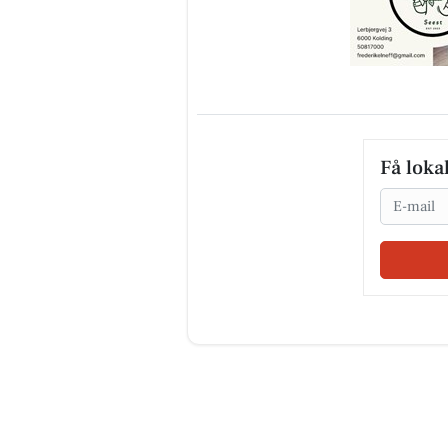
Få loka
Email