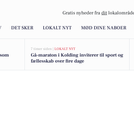
Gratis nyheder fra
dit
lokalområde
V
DET SKER
LOKALT NYT
MØD DINE NABOER
7 timer siden |
LOKALT NYT
g som
Gå-maraton i Kolding inviterer til sport og
fællesskab over fire dage