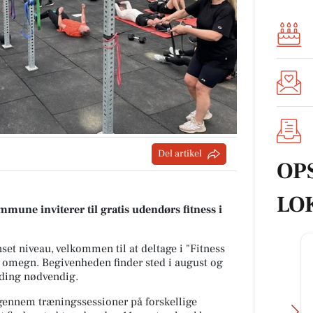
Del artikel
OP
LO
mmune inviterer til gratis udendørs fitness i
nset niveau, velkommen til at deltage i "Fitness
 omegn. Begivenheden finder sted i august og
lding nødvendig.
 gennem træningssessioner på forskellige