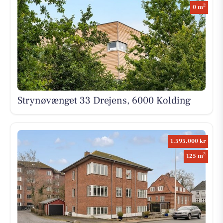
2
0 m
Strynøvænget 33 Drejens, 6000 Kolding
1.595.000 kr
2
125 m