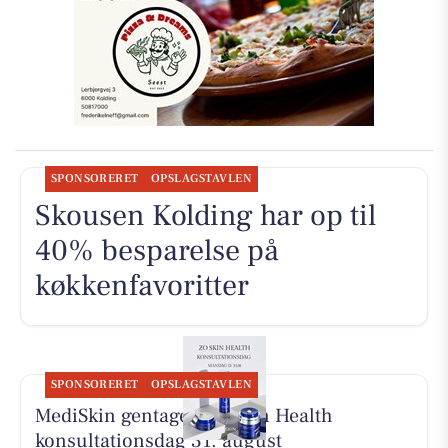
SPONSORERET
OPSLAGSTAVLEN
Skousen Kolding har op til
40% besparelse på
køkkenfavoritter
SPONSORERET
OPSLAGSTAVLEN
MediSkin gentager ZO Skin Health
konsultationsdag 31. august