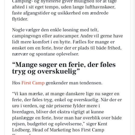
Camping- og hytteferie giver mulighed for at tage
afsted i sit eget tempo, uden lange lufthavnskøer,
faste afgangstider og usikkerhed om ændrede
flytider.
Nogle vælger den enkle løsning med telt,
campingvogn eller autocamper. Andre vil gerne have
lidt mere komfort i en hytte. Fælles for mange er
ønsket om en ferie, hvor der er plads til både frihed,
nærvær og spontane oplevelser.
“Mange søger en ferie, der føles
tryg og overskuelig”
Hos
First Camp
genkender man tendensen.
“Vi kan mærke, at mange danskere lige nu søger en
ferie, der føles tryg, enkel og overskuelig. Når der er
uro i verden, og når priserne fylder mere i
hverdagen, bliver det ekstra vigtigt at kunne
planlægge en ferie, hvor man har overblik over både
rejsen, budgettet og oplevelserne,” siger Kent
Lodberg, Head of Marketing hos First Camp