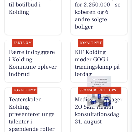
til botilbud i
for 2.250.000 - se
Kolding
køberen og 6
andre solgte
boliger
FAKTA OM
LOKALT NYT
Færre indbyggere
KIF Kolding
i Kolding
møder GOG i
Kommune oplever
træningskamp på
indbrud
lørdag
LOKALT NYT
SPONSORERET
OPSLAGSTAVLEN
Teaterskolen
MediSkin gentager
Kolding
ZO Skin Health
præsenterer unge
konsultationsdag
talenter i
31. august
spændende roller