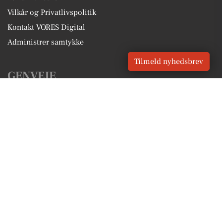
Vilkår og Privatlivspolitik
Kontakt VORES Digital
Administrer samtykke
Tilmeld nyhedsbrev
GENVEJE
Seneste nyt fra Kolding
Vores lokale erhverv
Kalenderen for Kolding
Fakta om Kolding
Erhvervsartikler
Kolding Kommune
Få en gratis salgsvurdering
Sponsoreret indhold