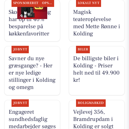
SPONSORERET
OPSLAGSTAVLEN
LOKALT NYT
Skousen Kolding
Magisk
har op til 40%
teateroplevelse
besparelse på
med Mette Rønne i
køkkenfavoritter
Kolding
JOBNYT
BILER
Savner du nye
De billigste biler i
græsgange? - Her
Kolding - Priser
er nye ledige
helt ned til 49.900
stillinger i Kolding
kr!
og omegn
JOBNYT
BOLIGMARKED
Engageret
Vejlevej 356,
sundhedsfaglig
Bramdrupdam i
medarbejder søges
Kolding er solgt