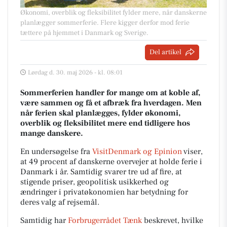
Økonomi, overblik og fleksibilitet fylder mere, når danskerne
planlægger sommerferie. Flere kigger derfor mod ferie
tættere på hjemmet i Danmark og Sverige.
Del artikel
Lørdag d. 30. maj 2026 - kl. 08:01
Sommerferien handler for mange om at koble af,
være sammen og få et afbræk fra hverdagen. Men
når ferien skal planlægges, fylder økonomi,
overblik og fleksibilitet mere end tidligere hos
mange danskere.
En undersøgelse fra
VisitDenmark og Epinion
viser,
at 49 procent af danskerne overvejer at holde ferie i
Danmark i år. Samtidig svarer tre ud af fire, at
stigende priser, geopolitisk usikkerhed og
ændringer i privatøkonomien har betydning for
deres valg af rejsemål.
Samtidig har
Forbrugerrådet Tænk
beskrevet, hvilke