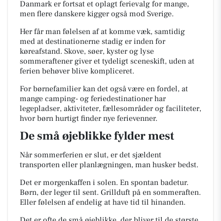
Danmark er fortsat et oplagt ferievalg for mange,
men flere danskere kigger også mod Sverige.
Her får man følelsen af at komme væk, samtidig
med at destinationerne stadig er inden for
køreafstand. Skove, søer, kyster og lyse
sommeraftener giver et tydeligt sceneskift, uden at
ferien behøver blive kompliceret.
For børnefamilier kan det også være en fordel, at
mange camping- og feriedestinationer har
legepladser, aktiviteter, fællesområder og faciliteter,
hvor børn hurtigt finder nye ferievenner.
De små øjeblikke fylder mest
Når sommerferien er slut, er det sjældent
transporten eller planlægningen, man husker bedst.
Det er morgenkaffen i solen. En spontan badetur.
Børn, der leger til sent. Grillduft på en sommeraften.
Eller følelsen af endelig at have tid til hinanden.
Det er ofte de små øjeblikke, der bliver til de største