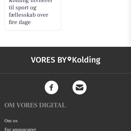
Kolding inviterer
til sport og
fællesskab over
fire dage
VORES BY
Kolding
OM VORES DIGITAL
Om os
For annoncører