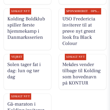
LOKALT NYT
SPONSORERET
OPSLAGSTAVLEN
Kolding Boldklub
USO Fredericia
spiller første
inviterer til at
hjemmekamp i
prøve nyt grønt
Danmarksserien
look fra Black
Colour
VEJRET
LOKALT NYT
Solen tager fat i
Mekdes vender
dag: lun og tør
tilbage til Kolding
dag
som hovednavn
på KONTUR
LOKALT NYT
Gå-maraton i