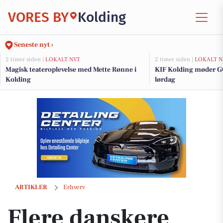
VORES BY
Kolding
Seneste nyt ›
2 timer siden |
LOKALT NYT
2 timer siden |
LOKALT N
Magisk teateroplevelse med Mette Rønne i
KIF Kolding møder G
Kolding
lørdag
Flere danskere tænker anderledes om sommerferien i år
ARTIKLER
Erhverv
Flere danskere