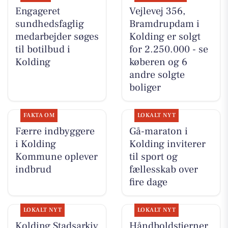
Engageret
Vejlevej 356,
sundhedsfaglig
Bramdrupdam i
medarbejder søges
Kolding er solgt
til botilbud i
for 2.250.000 - se
Kolding
køberen og 6
andre solgte
boliger
FAKTA OM
LOKALT NYT
Færre indbyggere
Gå-maraton i
i Kolding
Kolding inviterer
Kommune oplever
til sport og
indbrud
fællesskab over
fire dage
LOKALT NYT
LOKALT NYT
Kolding Stadsarkiv
Håndboldstjerner