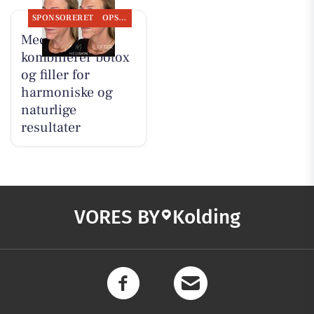
SPONSORERET
OPSLAGSTAVLEN
MediSkin
kombinerer botox
og filler for
harmoniske og
naturlige
resultater
VORES BY
Kolding