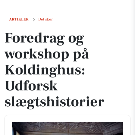
Foredrag og workshop på Koldinghus: Udforsk slægtshistorier
ARTIKLER
Det sker
Foredrag og
workshop på
Koldinghus:
Udforsk
slægtshistorier