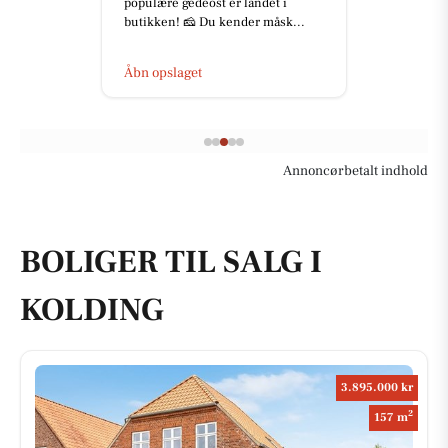
populære gedeost er landet i
butikken! 🧀 Du kender måsk...
Åbn opslaget
Annoncørbetalt indhold
BOLIGER TIL SALG I
KOLDING
3.895.000 kr
2
157 m