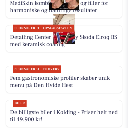
MediSkin kombinerer botox og filler for
harmoniske og naturlige resultater
SPONSORERET
OPSLAGSTAVLEN
Detailing Center klargør ny Skoda Elroq RS
med keramisk coating
SPONSORERET
ERHVERV
Fem gastronomiske profiler skaber unik
menu på Den Hvide Hest
BILER
De billigste biler i Kolding - Priser helt ned
til 49.900 kr!