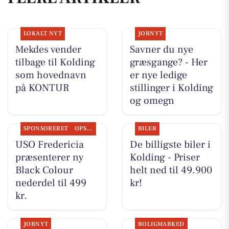
LOKALT NYT
JOBNYT
Mekdes vender
Savner du nye
tilbage til Kolding
græsgange? - Her
som hovednavn
er nye ledige
på KONTUR
stillinger i Kolding
og omegn
SPONSORERET
OPSLAGSTAVLEN
BILER
USO Fredericia
De billigste biler i
præsenterer ny
Kolding - Priser
Black Colour
helt ned til 49.900
nederdel til 499
kr!
kr.
JOBNYT
BOLIGMARKED