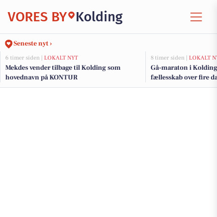
VORES BY
Kolding
Seneste nyt ›
6 timer siden |
LOKALT NYT
8 timer siden |
LOKALT N
Mekdes vender tilbage til Kolding som
Gå-maraton i Kolding i
hovednavn på KONTUR
fællesskab over fire d