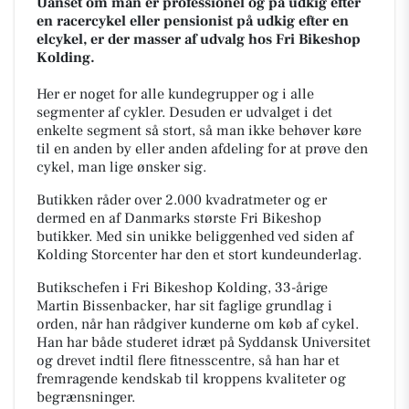
Uanset om man er professionel og på udkig efter
en racercykel eller pensionist på udkig efter en
elcykel, er der masser af udvalg hos Fri Bikeshop
Kolding.
Her er noget for alle kundegrupper og i alle
segmenter af cykler. Desuden er udvalget i det
enkelte segment så stort, så man ikke behøver køre
til en anden by eller anden afdeling for at prøve den
cykel, man lige ønsker sig.
Butikken råder over 2.000 kvadratmeter og er
dermed en af Danmarks største Fri Bikeshop
butikker. Med sin unikke beliggenhed ved siden af
Kolding Storcenter har den et stort kundeunderlag.
Butikschefen i Fri Bikeshop Kolding, 33-årige
Martin Bissenbacker, har sit faglige grundlag i
orden, når han rådgiver kunderne om køb af cykel.
Han har både studeret idræt på Syddansk Universitet
og drevet indtil flere fitnesscentre, så han har et
fremragende kendskab til kroppens kvaliteter og
begrænsninger.