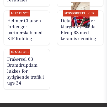
resultater
LOKALT NYT
SPONSORERET
OPSLAGSTAVLEN
Helmer Clausen
Detailing Center
forlænger
klargør ny Skoda
partnerskab med
Elroq RS med
KIF Kolding
keramisk coating
LOKALT NYT
Frakørsel 63
Bramdrupdam
lukkes for
sydgående trafik i
uge 34