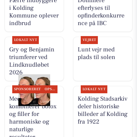
Færre indbyggere
Dommere
i Kolding
efterlyses til
Kommune oplever
opfinderkonkurre
indbrud
nce på IBC
LOKALT NYT
VEJRET
Gry og Benjamin
Lunt vejr med
triumferer ved
plads til solen
Lindknudløbet
2026
SPONSORERET
OPSLAGSTAVLEN
LOKALT NYT
MediSkin
Kolding Stadsarkiv
kombinerer botox
deler historiske
og filler for
billeder af Kolding
harmoniske og
fra 1922
naturlige