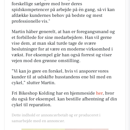
forskellige sælgere med hver deres
spidskompetencer på arbejde på én gang, så vi kan
afdække kundernes behov på bedste og mest
professionelle vis."
Martin håber generelt, at han er foregangsmand og
et forbillede for sine medarbejdere. Han vil gerne
vise dem, at man skal turde tage de svære
beslutninger for at være en moderne virksomhed i
vækst. For eksempel går han også forrest og viser
vejen mod den grønne omstilling.
”Vi kan jo gøre en forskel, hvis vi ansporer vores
kunder til at udskifte husstandens ene bil med en
cykel,” slutter Martin.
Fri Bikeshop Kolding har en hjemmeside
her
, hvor
du også for eksempel. kan bestille afhentning af din
cykel til reparation.
Dette indhold er annoncørbetalt og er produceret i
samarbejde med en annoncør.