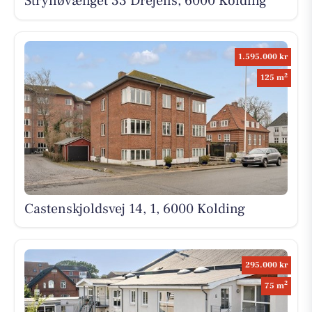
Strynøvænget 33 Drejens, 6000 Kolding
1.595.000 kr
2
125 m
Castenskjoldsvej 14, 1, 6000 Kolding
295.000 kr
2
75 m