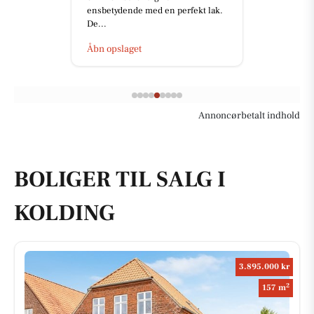
Åbn opslaget
Annoncørbetalt indhold
BOLIGER TIL SALG I
KOLDING
3.895.000 kr
2
157 m