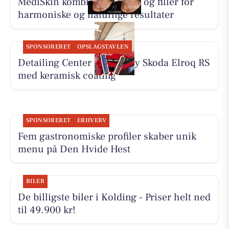
MediSkin kombinerer botox og filler for
harmoniske og naturlige resultater
SPONSORERET
OPSLAGSTAVLEN
Detailing Center klargør ny Skoda Elroq RS
med keramisk coating
SPONSORERET
ERHVERV
Fem gastronomiske profiler skaber unik
menu på Den Hvide Hest
BILER
De billigste biler i Kolding - Priser helt ned
til 49.900 kr!