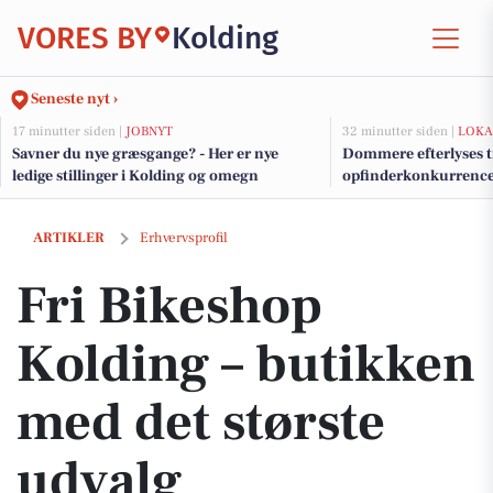
VORES BY
Kolding
Seneste nyt ›
17 minutter siden |
JOBNYT
32 minutter siden |
LOKA
Savner du nye græsgange? - Her er nye
Dommere efterlyses t
ledige stillinger i Kolding og omegn
opfinderkonkurrence
Fri Bikeshop Kolding – butikken med det største udvalg
ARTIKLER
Erhvervsprofil
Fri Bikeshop
Kolding – butikken
med det største
udvalg