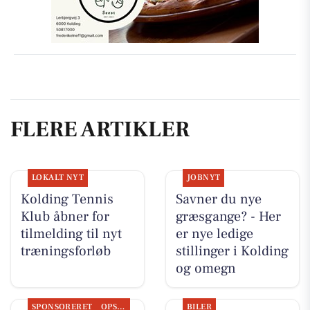
FLERE ARTIKLER
LOKALT NYT
JOBNYT
Kolding Tennis
Savner du nye
Klub åbner for
græsgange? - Her
tilmelding til nyt
er nye ledige
træningsforløb
stillinger i Kolding
og omegn
SPONSORERET
OPSLAGSTAVLEN
BILER