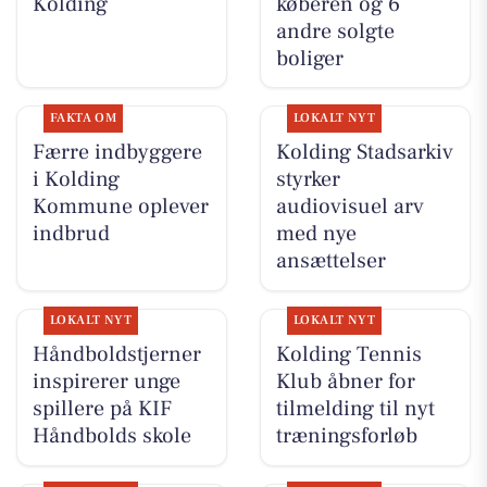
Kolding
køberen og 6
andre solgte
boliger
FAKTA OM
LOKALT NYT
Færre indbyggere
Kolding Stadsarkiv
i Kolding
styrker
Kommune oplever
audiovisuel arv
indbrud
med nye
ansættelser
LOKALT NYT
LOKALT NYT
Håndboldstjerner
Kolding Tennis
inspirerer unge
Klub åbner for
spillere på KIF
tilmelding til nyt
Håndbolds skole
træningsforløb