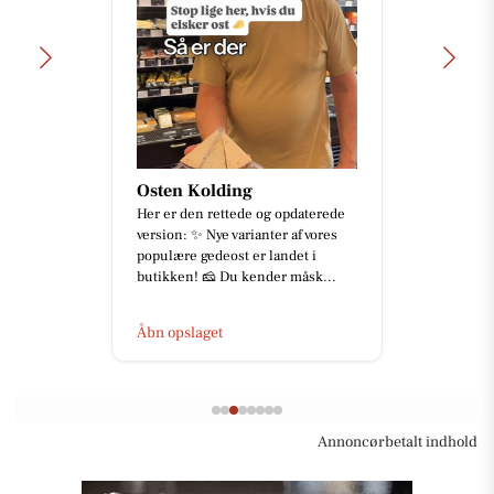
Osten Kolding
Her er den rettede og opdaterede
version: ✨ Nye varianter af vores
populære gedeost er landet i
butikken! 🧀 Du kender måsk...
Åbn opslaget
Annoncørbetalt indhold