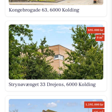
Kongebrogade 63, 6000 Kolding
695.000 kr
2
0 m
Strynøvænget 33 Drejens, 6000 Kolding
1.595.000 kr
2