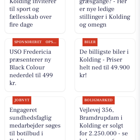
Kolding inviterer
græsgange? - Her
til sport og
er nye ledige
fællesskab over
stillinger i Kolding
fire dage
og omegn
SPONSORERET
OPSLAGSTAVLEN
BILER
USO Fredericia
De billigste biler i
præsenterer ny
Kolding - Priser
Black Colour
helt ned til 49.900
nederdel til 499
kr!
kr.
JOBNYT
BOLIGMARKED
Engageret
Vejlevej 356,
sundhedsfaglig
Bramdrupdam i
medarbejder søges
Kolding er solgt
til botilbud i
for 2.250.000 - se