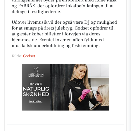
Arrangementet byder på en koncert med Rune Rask
og FABRÄK, der opfordrer lokalbefolkningen til at
deltage i festlighederne.
Udover livemusik vil der også være DJ og mulighed
for at smage på årets julebryg. Godset opfodrer til,
at gæster køber billetter i forvejen via deres
hjemmeside. Eventet lover en aften fyldt med
musikalsk underholdning og feststemning.
Kilde:
Godset