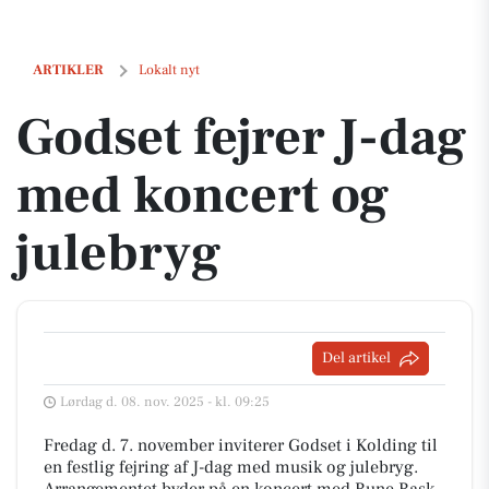
Godset fejrer J-dag med koncert og julebryg
ARTIKLER
Lokalt nyt
Godset fejrer J-dag
med koncert og
julebryg
Del artikel
Lørdag d. 08. nov. 2025 - kl. 09:25
Fredag d. 7. november inviterer Godset i Kolding til
en festlig fejring af J-dag med musik og julebryg.