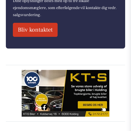
Dine oplysninger deles med op til tre lokale
ejendomsmæglere, som efterfølgende vil kontakte dig vedr.
salgsvurdering.
Bliv kontaktet