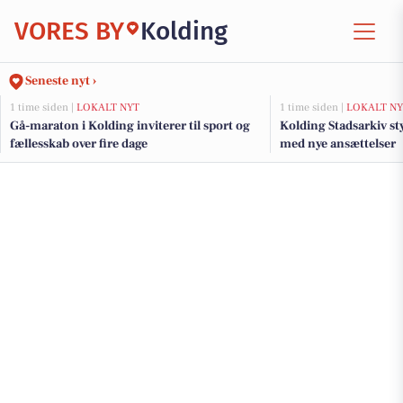
VORES BY
Kolding
Seneste nyt ›
1 time siden |
LOKALT NYT
1 time siden |
LOKALT NY
Gå-maraton i Kolding inviterer til sport og
Kolding Stadsarkiv st
fællesskab over fire dage
med nye ansættelser