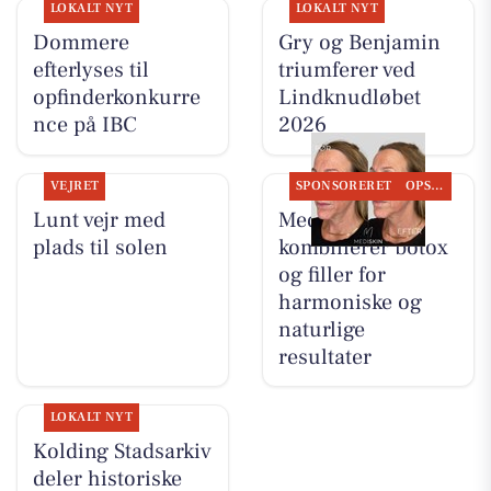
LOKALT NYT
LOKALT NYT
Dommere
Gry og Benjamin
efterlyses til
triumferer ved
opfinderkonkurre
Lindknudløbet
nce på IBC
2026
VEJRET
SPONSORERET
OPSLAGSTAVLEN
Lunt vejr med
MediSkin
plads til solen
kombinerer botox
og filler for
harmoniske og
naturlige
resultater
LOKALT NYT
Kolding Stadsarkiv
deler historiske