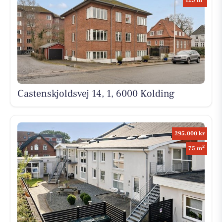
125 m
Castenskjoldsvej 14, 1, 6000 Kolding
295.000 kr
2
75 m