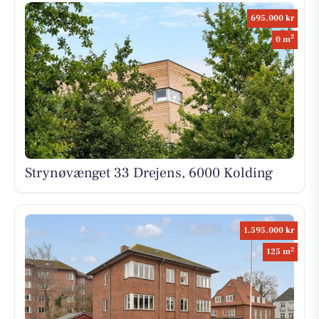
695.000 kr
2
0 m
Strynøvænget 33 Drejens, 6000 Kolding
1.595.000 kr
2
125 m