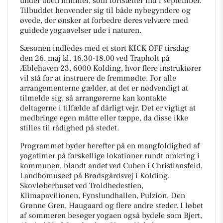
under åben himmel, som fortsætter ind i september.
Tilbuddet henvender sig til både nybegyndere og
øvede, der ønsker at forbedre deres velvære med
guidede yogaøvelser ude i naturen.
Sæsonen indledes med et stort KICK OFF tirsdag
den 26. maj kl. 16.30-18.00 ved Trapholt på
Æblehaven 23, 6000 Kolding, hvor flere instruktører
vil stå for at instruere de fremmødte. For alle
arrangementerne gælder, at det er nødvendigt at
tilmelde sig, så arrangørerne kan kontakte
deltagerne i tilfælde af dårligt vejr. Det er vigtigt at
medbringe egen måtte eller tæppe, da disse ikke
stilles til rådighed på stedet.
Programmet byder herefter på en mangfoldighed af
yogatimer på forskellige lokationer rundt omkring i
kommunen, blandt andet ved Cuben i Christiansfeld,
Landbomuseet på Brødsgårdsvej i Kolding,
Skovløberhuset ved Troldhedestien,
Klimapavilionen, Fynslundhallen, Pulzion, Den
Grønne Gren, Haugaard og flere andre steder. I løbet
af sommeren besøger yogaen også bydele som Bjert,