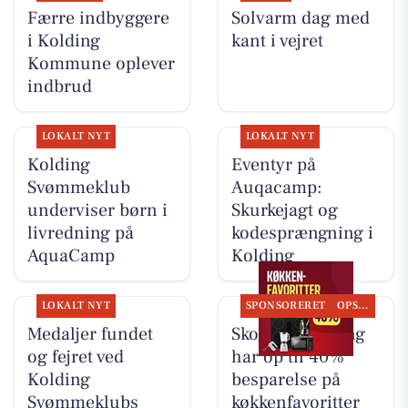
Færre indbyggere
Solvarm dag med
i Kolding
kant i vejret
Kommune oplever
indbrud
LOKALT NYT
LOKALT NYT
Kolding
Eventyr på
Svømmeklub
Auqacamp:
underviser børn i
Skurkejagt og
livredning på
kodesprængning i
AquaCamp
Kolding
LOKALT NYT
SPONSORERET
OPSLAGSTAVLEN
Medaljer fundet
Skousen Kolding
og fejret ved
har op til 40%
Kolding
besparelse på
Svømmeklubs
køkkenfavoritter