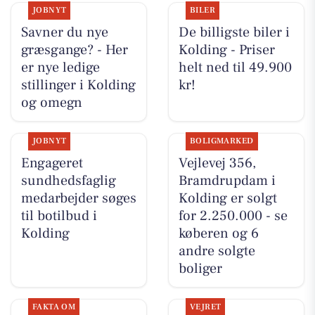
JOBNYT
BILER
Savner du nye
De billigste biler i
græsgange? - Her
Kolding - Priser
er nye ledige
helt ned til 49.900
stillinger i Kolding
kr!
og omegn
JOBNYT
BOLIGMARKED
Engageret
Vejlevej 356,
sundhedsfaglig
Bramdrupdam i
medarbejder søges
Kolding er solgt
til botilbud i
for 2.250.000 - se
Kolding
køberen og 6
andre solgte
boliger
FAKTA OM
VEJRET