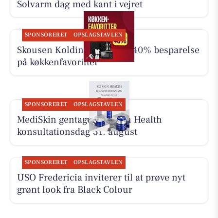
Solvarm dag med kant i vejret
SPONSORERET
OPSLAGSTAVLEN
Skousen Kolding har op til 40% besparelse
på køkkenfavoritter
SPONSORERET
OPSLAGSTAVLEN
MediSkin gentager ZO Skin Health
konsultationsdag 31. august
SPONSORERET
OPSLAGSTAVLEN
USO Fredericia inviterer til at prøve nyt
grønt look fra Black Colour