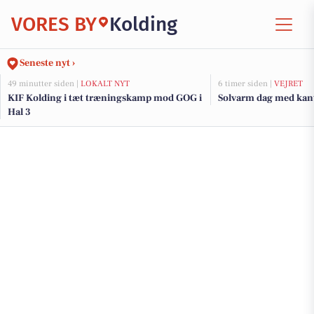
VORES BY
Kolding
Seneste nyt ›
49 minutter siden |
LOKALT NYT
6 timer siden |
VEJRET
KIF Kolding i tæt træningskamp mod GOG i
Solvarm dag med kant 
Hal 3