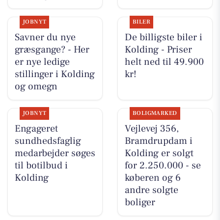
JOBNYT
BILER
Savner du nye
De billigste biler i
græsgange? - Her
Kolding - Priser
er nye ledige
helt ned til 49.900
stillinger i Kolding
kr!
og omegn
JOBNYT
BOLIGMARKED
Engageret
Vejlevej 356,
sundhedsfaglig
Bramdrupdam i
medarbejder søges
Kolding er solgt
til botilbud i
for 2.250.000 - se
Kolding
køberen og 6
andre solgte
boliger