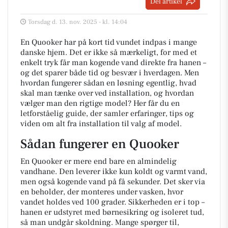
Del artikel
Torsdag d. 13. nov. 2025 - kl. 14:04
En Quooker har på kort tid vundet indpas i mange
danske hjem. Det er ikke så mærkeligt, for med et
enkelt tryk får man kogende vand direkte fra hanen –
og det sparer både tid og besvær i hverdagen. Men
hvordan fungerer sådan en løsning egentlig, hvad
skal man tænke over ved installation, og hvordan
vælger man den rigtige model? Her får du en
letforståelig guide, der samler erfaringer, tips og
viden om alt fra installation til valg af model.
Sådan fungerer en Quooker
En Quooker er mere end bare en almindelig
vandhane. Den leverer ikke kun koldt og varmt vand,
men også kogende vand på få sekunder. Det sker via
en beholder, der monteres under vasken, hvor
vandet holdes ved 100 grader. Sikkerheden er i top –
hanen er udstyret med børnesikring og isoleret tud,
så man undgår skoldning. Mange spørger til,