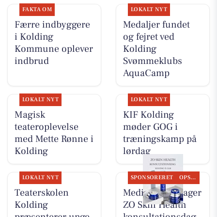
FAKTA OM
LOKALT NYT
Færre indbyggere
Medaljer fundet
i Kolding
og fejret ved
Kommune oplever
Kolding
indbrud
Svømmeklubs
AquaCamp
LOKALT NYT
LOKALT NYT
Magisk
KIF Kolding
teateroplevelse
møder GOG i
med Mette Rønne i
træningskamp på
Kolding
lørdag
LOKALT NYT
SPONSORERET
OPSLAGSTAVLEN
Teaterskolen
MediSkin gentager
Kolding
ZO Skin Health