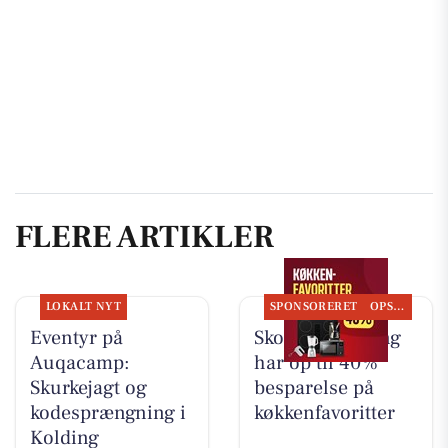
FLERE ARTIKLER
LOKALT NYT
SPONSORERET
OPSLAGSTAVLEN
Eventyr på
Skousen Kolding
Auqacamp:
har op til 40%
Skurkejagt og
besparelse på
kodesprængning i
køkkenfavoritter
Kolding