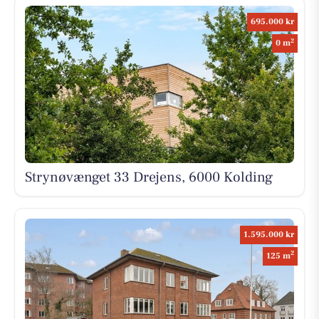
695.000 kr
2
0 m
Strynøvænget 33 Drejens, 6000 Kolding
1.595.000 kr
2
125 m