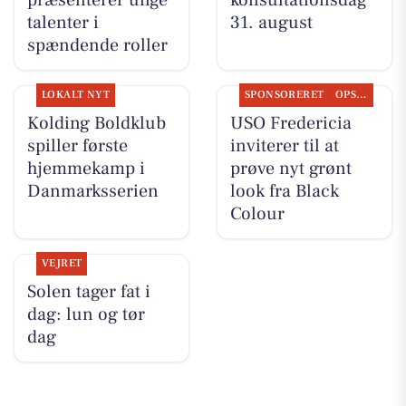
præsenterer unge
konsultationsdag
talenter i
31. august
spændende roller
LOKALT NYT
SPONSORERET
OPSLAGSTAVLEN
Kolding Boldklub
USO Fredericia
spiller første
inviterer til at
hjemmekamp i
prøve nyt grønt
Danmarksserien
look fra Black
Colour
VEJRET
Solen tager fat i
dag: lun og tør
dag