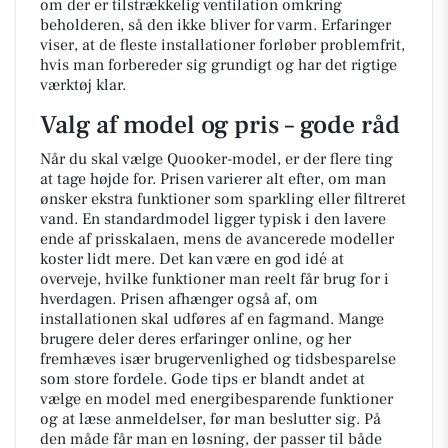
om der er tilstrækkelig ventilation omkring
beholderen, så den ikke bliver for varm. Erfaringer
viser, at de fleste installationer forløber problemfrit,
hvis man forbereder sig grundigt og har det rigtige
værktøj klar.
Valg af model og pris – gode råd
Når du skal vælge Quooker-model, er der flere ting
at tage højde for. Prisen varierer alt efter, om man
ønsker ekstra funktioner som sparkling eller filtreret
vand. En standardmodel ligger typisk i den lavere
ende af prisskalaen, mens de avancerede modeller
koster lidt mere. Det kan være en god idé at
overveje, hvilke funktioner man reelt får brug for i
hverdagen. Prisen afhænger også af, om
installationen skal udføres af en fagmand. Mange
brugere deler deres erfaringer online, og her
fremhæves især brugervenlighed og tidsbesparelse
som store fordele. Gode tips er blandt andet at
vælge en model med energibesparende funktioner
og at læse anmeldelser, før man beslutter sig. På
den måde får man en løsning, der passer til både