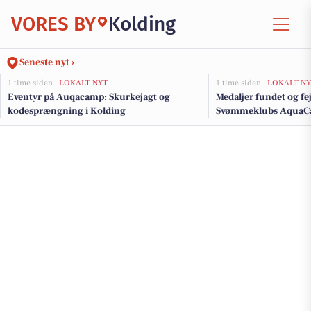
VORES BY
Kolding
Seneste nyt ›
1 time siden |
LOKALT NYT
1 time siden |
LOKALT NY
Eventyr på Auqacamp: Skurkejagt og
Medaljer fundet og fe
kodesprængning i Kolding
Svømmeklubs Aqua