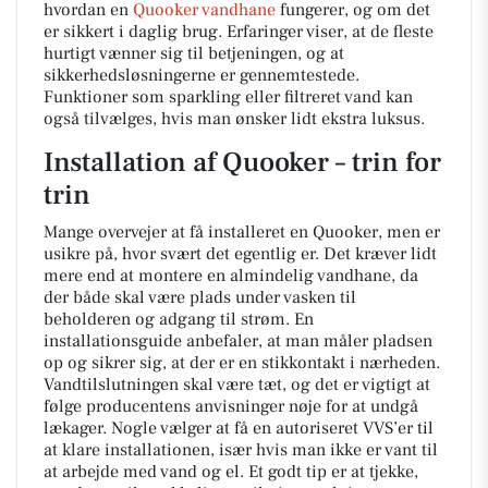
hvordan en
Quooker vandhane
fungerer, og om det
er sikkert i daglig brug. Erfaringer viser, at de fleste
hurtigt vænner sig til betjeningen, og at
sikkerhedsløsningerne er gennemtestede.
Funktioner som sparkling eller filtreret vand kan
også tilvælges, hvis man ønsker lidt ekstra luksus.
Installation af Quooker – trin for
trin
Mange overvejer at få installeret en Quooker, men er
usikre på, hvor svært det egentlig er. Det kræver lidt
mere end at montere en almindelig vandhane, da
der både skal være plads under vasken til
beholderen og adgang til strøm. En
installationsguide anbefaler, at man måler pladsen
op og sikrer sig, at der er en stikkontakt i nærheden.
Vandtilslutningen skal være tæt, og det er vigtigt at
følge producentens anvisninger nøje for at undgå
lækager. Nogle vælger at få en autoriseret VVS’er til
at klare installationen, især hvis man ikke er vant til
at arbejde med vand og el. Et godt tip er at tjekke,