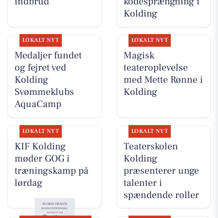
indbrud
kodesprængning i
Kolding
LOKALT NYT
LOKALT NYT
Medaljer fundet
Magisk
og fejret ved
teateroplevelse
Kolding
med Mette Rønne i
Svømmeklubs
Kolding
AquaCamp
LOKALT NYT
LOKALT NYT
KIF Kolding
Teaterskolen
møder GOG i
Kolding
træningskamp på
præsenterer unge
lørdag
talenter i
spændende roller