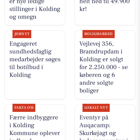
er nye ledige
helt ned til 49.900
stillinger i Kolding
kr!
og omegn
JOBNYT
BOLIGMARKED
Engageret
Vejlevej 356,
sundhedsfaglig
Bramdrupdam i
medarbejder søges
Kolding er solgt
til botilbud i
for 2.250.000 - se
Kolding
køberen og 6
andre solgte
boliger
FAKTA OM
LOKALT NYT
Færre indbyggere
Eventyr på
i Kolding
Auqacamp:
Kommune oplever
Skurkejagt og