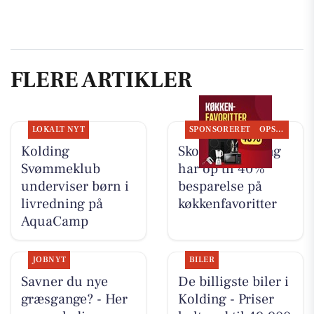
FLERE ARTIKLER
LOKALT NYT
SPONSORERET
OPSLAGSTAVLEN
Kolding
Skousen Kolding
Svømmeklub
har op til 40%
underviser børn i
besparelse på
livredning på
køkkenfavoritter
AquaCamp
JOBNYT
BILER
Savner du nye
De billigste biler i
græsgange? - Her
Kolding - Priser