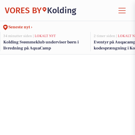
VORES BY
Kolding
Seneste nyt ›
34 minutter siden |
LOKALT NYT
2 timer siden |
LOKALT N
Kolding Svømmeklub underviser børn i
Eventyr på Auqacamp
livredning på AquaCamp
kodesprængning i Ko