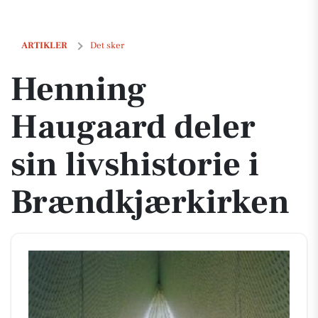
Henning Haugaard deler sin livshistorie i Brændkjærkirken
ARTIKLER
Det sker
Henning
Haugaard deler
sin livshistorie i
Brændkjærkirken