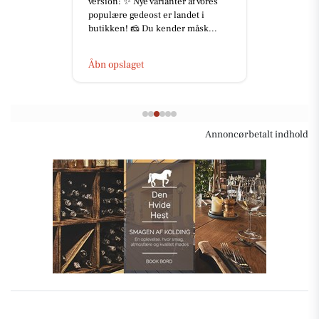
version: ✨ Nye varianter af vores
populære gedeost er landet i
butikken! 🧀 Du kender måsk...
Åbn opslaget
Annoncørbetalt indhold