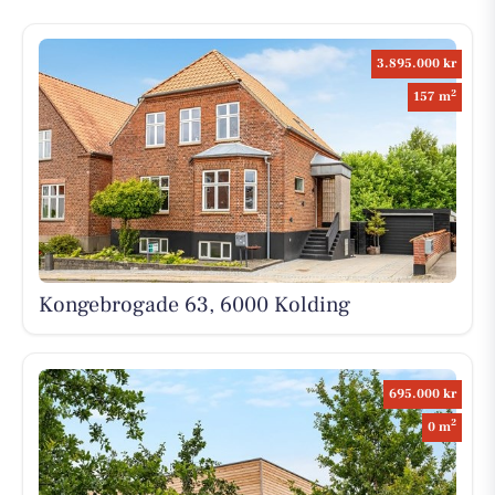
3.895.000 kr
2
157 m
Kongebrogade 63, 6000 Kolding
695.000 kr
2
0 m