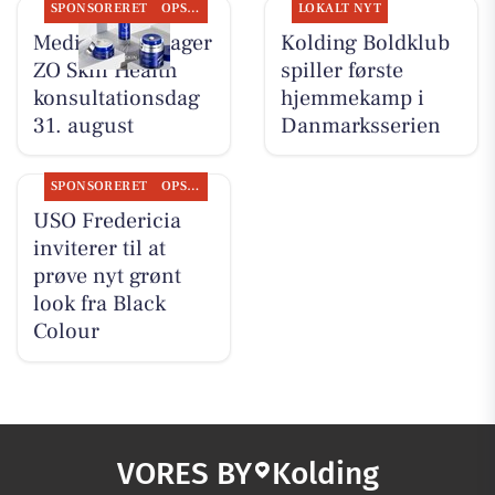
SPONSORERET
OPSLAGSTAVLEN
LOKALT NYT
MediSkin gentager
Kolding Boldklub
ZO Skin Health
spiller første
konsultationsdag
hjemmekamp i
31. august
Danmarksserien
SPONSORERET
OPSLAGSTAVLEN
USO Fredericia
inviterer til at
prøve nyt grønt
look fra Black
Colour
VORES BY
Kolding