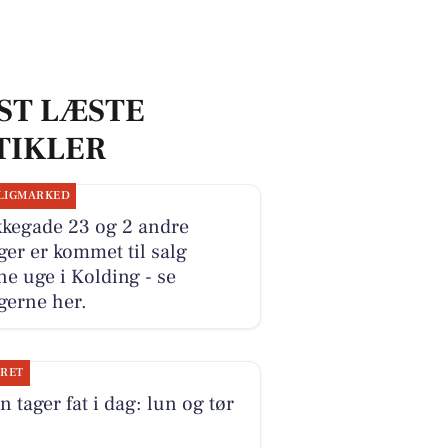
ST LÆSTE
TIKLER
LIGMARKED
kkegade 23 og 2 andre
ger er kommet til salg
e uge i Kolding - se
gerne her.
JRET
n tager fat i dag: lun og tør