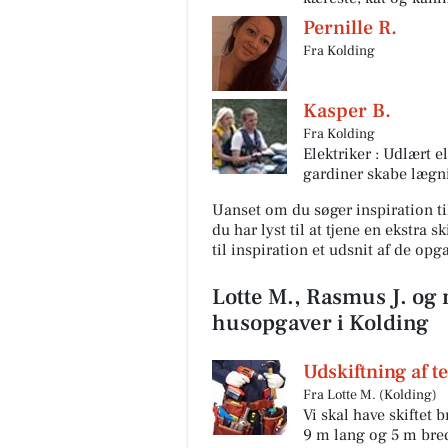
Pernille R.
Fra Kolding
Kasper B.
Fra Kolding
MediSkin
Elektriker : Udlært 
✨ Der findes sjældent én
gardiner skabe lægni
behandling, der kan det hele
Derfor kombinerer vi ofte
Uanset om du søger inspiration til
forskellige behandlingsform
du har lyst til at tjene en ekstra 
at skabe ...
til inspiration et udsnit af de op
Åbn opslaget
Lotte M., Rasmus J. og m
husopgaver i Kolding
Udskiftning af 
Fra Lotte M. (Kolding)
Vi skal have skiftet
9 m lang og 5 m bred