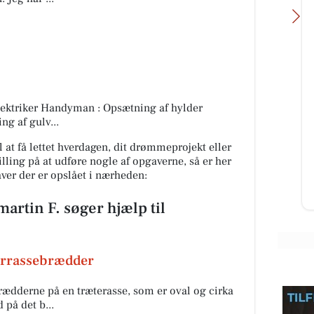
Skousen Kolding
elektriker Handyman : Opsætning af hylder
Find løsninger til hverdagen hos
ng af gulv...
.
Skousen Kolding 💥 Vi står klar til
at hjælpe dig med at finde det
 at få lettet hverdagen, dit drømmeprojekt eller
er for
rigtige. 📍 Platinvej 2...
skilling på at udføre nogle af opgaverne, så er her
gaver der er opslået i nærheden:
Åbn opslaget
artin F. søger hjælp til
terrassebrædder
 brædderne på en træterasse, som er oval og cirka
 på det b...