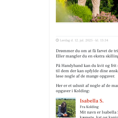
Lørdag d. 12. jul. 2025 - kl. 13:34
Drømmer du om at få farvet de tri
Eller mangler du en ekstra skilli
På Handyhand kan du kvit og frit 
til dem der kan opfylde dine ønske
løse nogle af de mange opgaver.
Her er et udsnit af nogle af de m
opgaver i Kolding:
Isabella S.
Fra Kolding
Mit navn er Isabella
kæreste, kat og kanin.