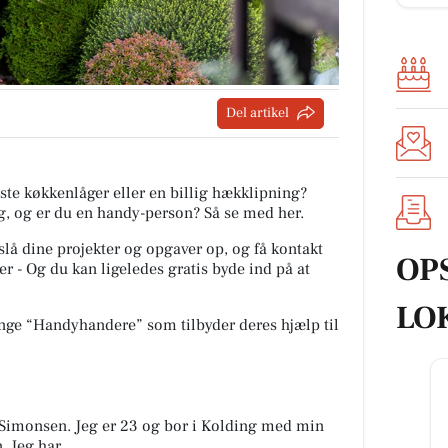
Del artikel
ste køkkenlåger eller en billig hækklipning?
ng, og er du en handy-person? Så se med her.
slå dine projekter og opgaver op, og få kontakt
OP
r - Og du kan ligeledes gratis byde ind på at
LO
ange “Handyhandere” som tilbyder deres hjælp til
 Simonsen. Jeg er 23 og bor i Kolding med min
 Jeg har ...