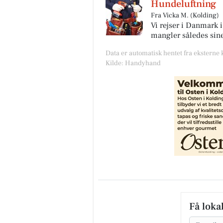
Hundeluftning
Fra Vicka M. (Kolding)
Vi rejser i Danmark i
mangler således sine 
Data er automatisk hentet fra ekstern
Kilde: Handyhand
Få loka
Email