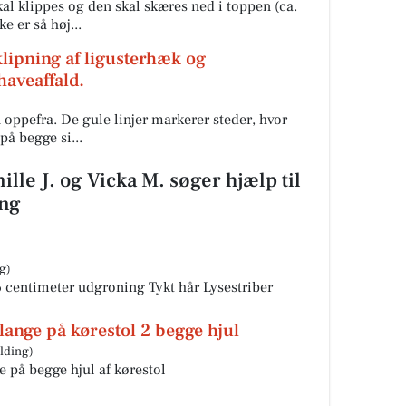
l klippes og den skal skæres ned i toppen (ca.
e er så høj...
klipning af ligusterhæk og
haveaffald.
 oppefra. De gule linjer markerer steder, hvor
på begge si...
ille J. og Vicka M. søger hjælp til
ing
g)
6 centimeter udgroning Tykt hår Lysestriber
slange på kørestol 2 begge hjul
olding)
e på begge hjul af kørestol