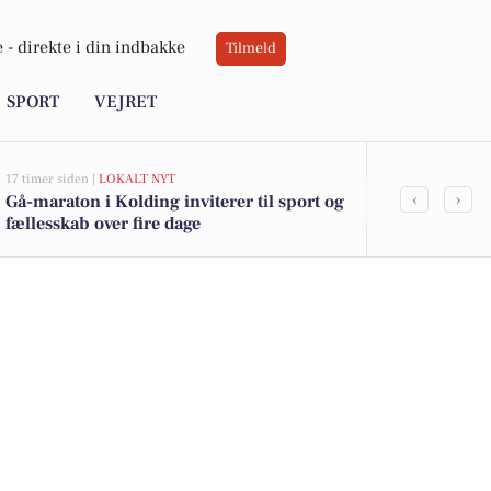
 -
direkte i din indbakke
Tilmeld
SPORT
VEJRET
17 timer siden |
LOKALT NYT
17 timer siden |
L
‹
›
Gå-maraton i Kolding inviterer til sport og
Kolding Stad
fællesskab over fire dage
med nye ans