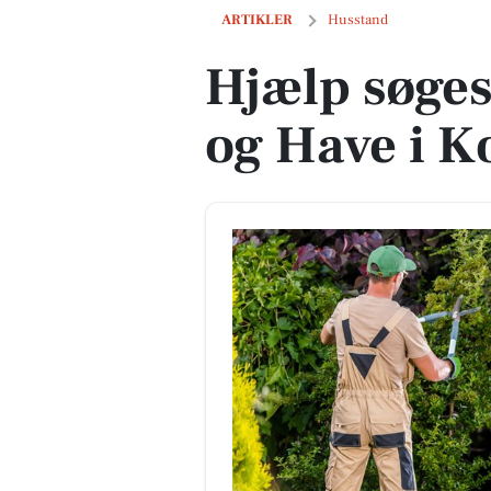
Hjælp søges: Diverse, Hus og Have i K
ARTIKLER
Husstand
Hjælp søges
og Have i K