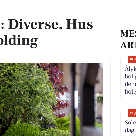
olding
: Diverse, Hus
ME
olding
AR
BO
Åly
boli
denn
boli
VE
Sole
dag