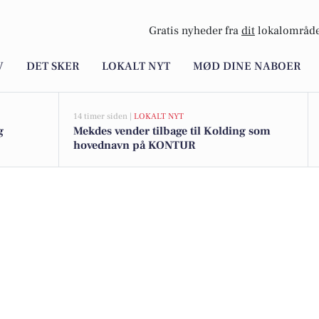
Gratis nyheder fra
dit
lokalområde
V
DET SKER
LOKALT NYT
MØD DINE NABOER
14 timer siden |
LOKALT NYT
g
Mekdes vender tilbage til Kolding som
hovednavn på KONTUR