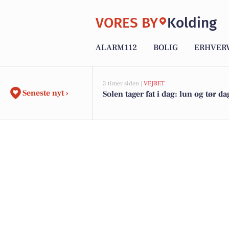
VORES BY
Kolding
ALARM112
BOLIG
ERHVER
3 timer siden |
VEJRET
Seneste nyt ›
Solen tager fat i dag: lun og tør da