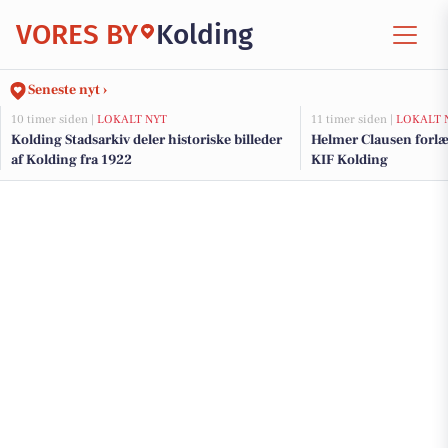
VORES BY
Kolding
Seneste nyt ›
10 timer siden |
LOKALT NYT
11 timer siden |
LOKALT 
Kolding Stadsarkiv deler historiske billeder
Helmer Clausen forl
af Kolding fra 1922
KIF Kolding