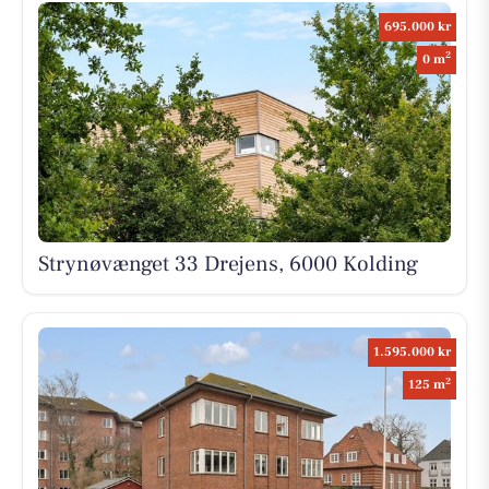
695.000 kr
2
0 m
Strynøvænget 33 Drejens, 6000 Kolding
1.595.000 kr
2
125 m