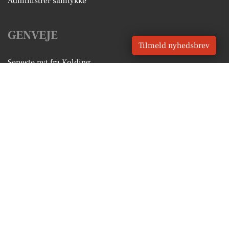
Administrer samtykke
GENVEJE
Tilmeld nyhedsbrev
Seneste nyt fra Kolding
Vores lokale erhverv
Kalenderen for Kolding
Fakta om Kolding
Erhvervsartikler
Kolding Kommune
Få en gratis salgsvurdering
Sponsoreret indhold
Vores Digital © 2026