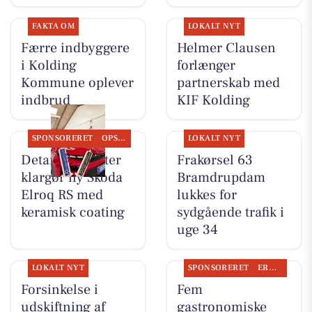
FAKTA OM
LOKALT NYT
Færre indbyggere
Helmer Clausen
i Kolding
forlænger
Kommune oplever
partnerskab med
indbrud
KIF Kolding
SPONSORERET
OPSLAGSTAVLEN
LOKALT NYT
Detailing Center
Frakørsel 63
klargør ny Skoda
Bramdrupdam
Elroq RS med
lukkes for
keramisk coating
sydgående trafik i
uge 34
LOKALT NYT
SPONSORERET
ERHVERV
Forsinkelse i
Fem
udskiftning af
gastronomiske