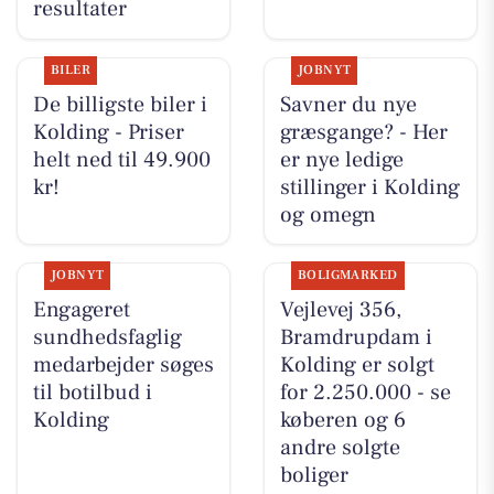
resultater
BILER
JOBNYT
De billigste biler i
Savner du nye
Kolding - Priser
græsgange? - Her
helt ned til 49.900
er nye ledige
kr!
stillinger i Kolding
og omegn
JOBNYT
BOLIGMARKED
Engageret
Vejlevej 356,
sundhedsfaglig
Bramdrupdam i
medarbejder søges
Kolding er solgt
til botilbud i
for 2.250.000 - se
Kolding
køberen og 6
andre solgte
boliger