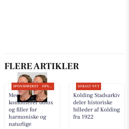
FLERE ARTIKLER
SPONSORERET
OPSLAGSTAVLEN
LOKALT NYT
MediSkin
Kolding Stadsarkiv
kombinerer botox
deler historiske
og filler for
billeder af Kolding
harmoniske og
fra 1922
naturlige