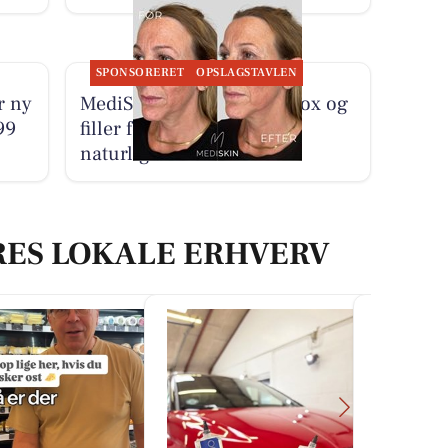
SPONSORERET
OPSLAGSTAVLEN
r ny
MediSkin kombinerer botox og
99
filler for harmoniske og
naturlige resultater
RES LOKALE ERHVERV