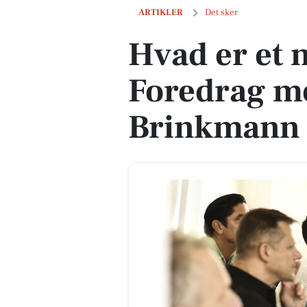
Hvad er et menneske? Foredrag med 
ARTIKLER
Det sker
Hvad er et
Foredrag m
Brinkmann