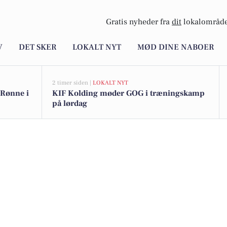
Gratis nyheder fra
dit
lokalområde
V
DET SKER
LOKALT NYT
MØD DINE NABOER
2 timer siden |
LOKALT NYT
 Rønne i
KIF Kolding møder GOG i træningskamp
på lørdag