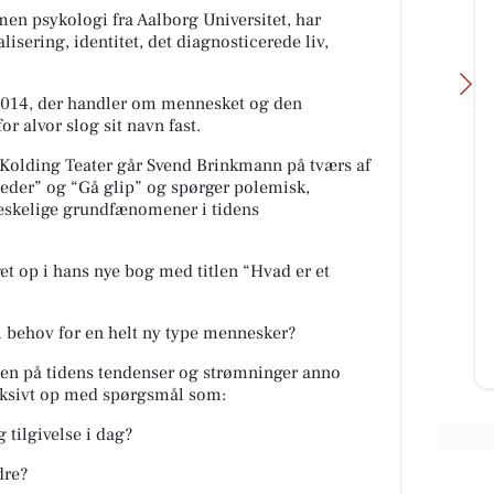
en psykologi fra Aalborg Universitet, har
isering, identitet, det diagnosticerede liv,
 2014, der handler om mennesket og den
or alvor slog sit navn fast.
 Kolding Teater går Svend Brinkmann på tværs af
åsteder” og “Gå glip” og spørger polemisk,
eskelige grundfænomener i tidens
Skousen Kolding
kin
Når hverdagen starter igen, er det
rart med løsninger, der bare
et op i hans nye bog med titlen “Hvad er et
vi
fungerer 👏 Lige nu kan du spare
Z...
op til 40% på køkkenfavorit...
 vi behov for en helt ny type mennesker?
Åbn opslaget
sen på tidens tendenser og strømninger anno
eksivt op med spørgsmål som:
g tilgivelse i dag?
dre?