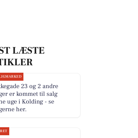
ST LÆSTE
TIKLER
LIGMARKED
kkegade 23 og 2 andre
ger er kommet til salg
e uge i Kolding - se
gerne her.
JRET