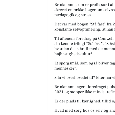
Brinkmann, som er professor i alm
skrevet en række bøger om selvreal
pædagogik og stress.
Det var med bogen “Stå fast” fra
konstante selvoptimering, at han f
Til aftenens foredrag på Comwell
sin kendte trilogi “Stå fast”, “St
hvordan det står til med de menn
MediSkin
højhastighedskultur?
✨ Vi gentager succesen - ZO S
Health konsultationsdag hos
Et spørgsmål, som også bliver tag
MediSkin✨ Mandag d. 31/8 får 
menneske?”.
igen besøg af søde Simone fra 
Slår vi overhovedet til? Eller har
Åbn opslaget
Brinkmann tager i foredraget pul
2021 og stopper ikke mindst refl
Er der plads til kærlighed, tillid o
Hvad med sorg hos os selv og an