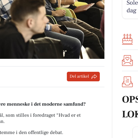
Sole
dag
Del artikel
OP
t være menneske i det moderne samfund?
LO
, som stilles i foredraget “Hvad er et
nn.
emme i den offentlige debat.