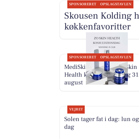
SPONSORERET
OPSLAGSTAVLEN
Skousen Kolding h
køkkenfavoritter
SPONSORERET
OPSLAGSTAVLEN
MediSkin gentager ZO Skin
Health konsultationsdag 31
august
VEJRET
Solen tager fat i dag: lun og
dag