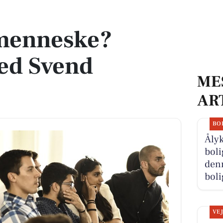
Svend Brinkmann
 menneske?
ed Svend
ME
AR
BO
Åly
boli
denn
boli
VE