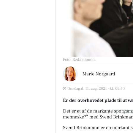
Foto: Redaktionen
.
Marie Nørgaard
Onsdag d. 11. aug. 2021 - kl. 09:50
Er der overhovedet plads til a
Det er et af de markante spørgsmål
menneske?” med Svend Brinkma
Svend Brinkmann er en markant st