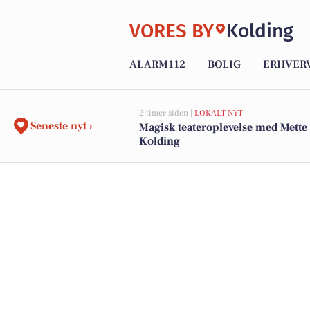
VORES BY
Kolding
ALARM112
BOLIG
ERHVER
2 timer siden |
LOKALT NYT
Seneste nyt ›
Magisk teateroplevelse med Mette
Kolding