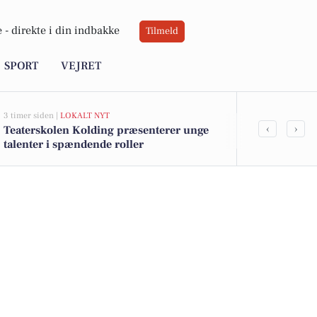
 -
direkte i din indbakke
Tilmeld
SPORT
VEJRET
3 timer siden |
LOKALT NYT
4 timer siden |
LO
‹
›
Teaterskolen Kolding præsenterer unge
Kolding Bold
talenter i spændende roller
hjemmekamp