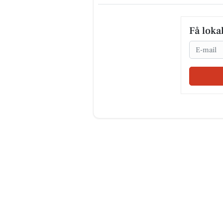
Få loka
Email