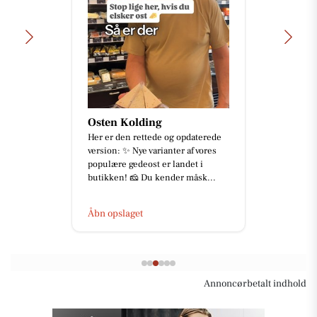
Osten Kolding
Her er den rettede og opdaterede
version: ✨ Nye varianter af vores
populære gedeost er landet i
butikken! 🧀 Du kender måsk...
Åbn opslaget
Annoncørbetalt indhold