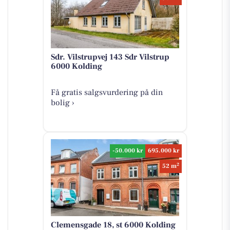
Sdr. Vilstrupvej 143 Sdr Vilstrup
6000 Kolding
Få gratis salgsvurdering på din
bolig ›
-50.000 kr
695.000 kr
2
52 m
Clemensgade 18, st 6000 Kolding