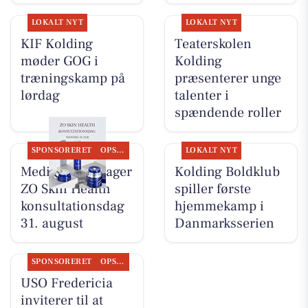
LOKALT NYT
LOKALT NYT
KIF Kolding
Teaterskolen
møder GOG i
Kolding
træningskamp på
præsenterer unge
lørdag
talenter i
spændende roller
SPONSORERET
OPSLAGSTAVLEN
LOKALT NYT
MediSkin gentager
Kolding Boldklub
ZO Skin Health
spiller første
konsultationsdag
hjemmekamp i
31. august
Danmarksserien
SPONSORERET
OPSLAGSTAVLEN
USO Fredericia
inviterer til at