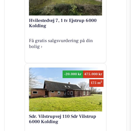
Hvilestedvej 7, 1 tv Ejstrup 6000
Kolding
Få gratis salgsvurdering på din
bolig ›
-20.000 kr
475.000 kr
2
175 m
Sdr. Vilstrupvej 110 Sdr Vilstrup
6000 Kolding