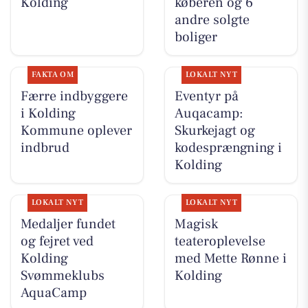
Kolding
køberen og 6
andre solgte
boliger
FAKTA OM
LOKALT NYT
Færre indbyggere
Eventyr på
i Kolding
Auqacamp:
Kommune oplever
Skurkejagt og
indbrud
kodesprængning i
Kolding
LOKALT NYT
LOKALT NYT
Medaljer fundet
Magisk
og fejret ved
teateroplevelse
Kolding
med Mette Rønne i
Svømmeklubs
Kolding
AquaCamp