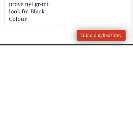
prøve nyt grønt
look fra Black
Colour
Tilmeld nyhedsbrev
VORES BY
Kolding
OM VORES DIGITAL
Om os
For annoncører