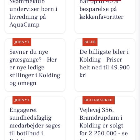
Svømmeklub
har op til 40%
underviser børn i
besparelse på
livredning på
køkkenfavoritter
AquaCamp
JOBNYT
BILER
Savner du nye
De billigste biler i
græsgange? - Her
Kolding - Priser
er nye ledige
helt ned til 49.900
stillinger i Kolding
kr!
og omegn
JOBNYT
BOLIGMARKED
Engageret
Vejlevej 356,
sundhedsfaglig
Bramdrupdam i
medarbejder søges
Kolding er solgt
til botilbud i
for 2.250.000 - se