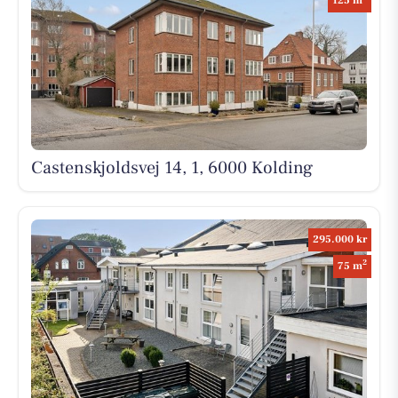
125 m
Castenskjoldsvej 14, 1, 6000 Kolding
295.000 kr
2
75 m