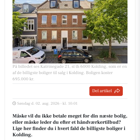
På billedet ses Katrinegade 21, st th 6000 Kolding, som er en
af de billigste boliger til salg i Kolding. Boligen koster
695.000 kr.
Del artikel
Søndag d. 02. aug. 2026 - kl. 10:01
Måske vil du ikke betale meget for din næste bolig,
eller måske leder du efter et håndværkertilbud?
Lige her finder du i hvert fald de billigste boliger i
Kolding.