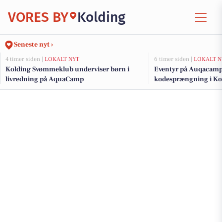
VORES BY
Kolding
Seneste nyt ›
4 timer siden |
LOKALT NYT
6 timer siden |
LOKALT N
Kolding Svømmeklub underviser børn i
Eventyr på Auqacamp
livredning på AquaCamp
kodesprængning i Ko