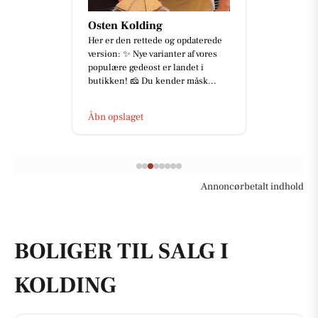
Osten Kolding
Her er den rettede og opdaterede
version: ✨ Nye varianter af vores
populære gedeost er landet i
butikken! 🧀 Du kender måsk...
Åbn opslaget
Annoncørbetalt indhold
BOLIGER TIL SALG I
KOLDING