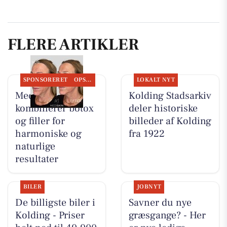
FLERE ARTIKLER
SPONSORERET
OPSLAGSTAVLEN
LOKALT NYT
MediSkin
Kolding Stadsarkiv
kombinerer botox
deler historiske
og filler for
billeder af Kolding
harmoniske og
fra 1922
naturlige
resultater
BILER
JOBNYT
De billigste biler i
Savner du nye
Kolding - Priser
græsgange? - Her