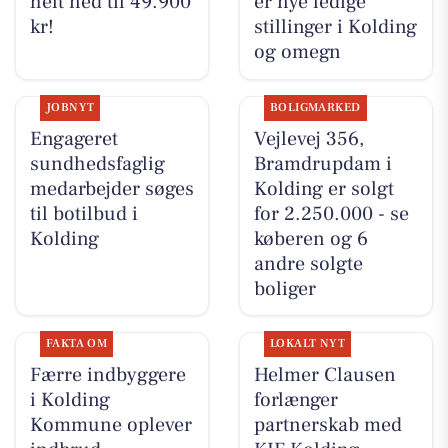
helt ned til 49.900
er nye ledige
kr!
stillinger i Kolding
og omegn
JOBNYT
BOLIGMARKED
Engageret
Vejlevej 356,
sundhedsfaglig
Bramdrupdam i
medarbejder søges
Kolding er solgt
til botilbud i
for 2.250.000 - se
Kolding
køberen og 6
andre solgte
boliger
FAKTA OM
LOKALT NYT
Færre indbyggere
Helmer Clausen
i Kolding
forlænger
Kommune oplever
partnerskab med