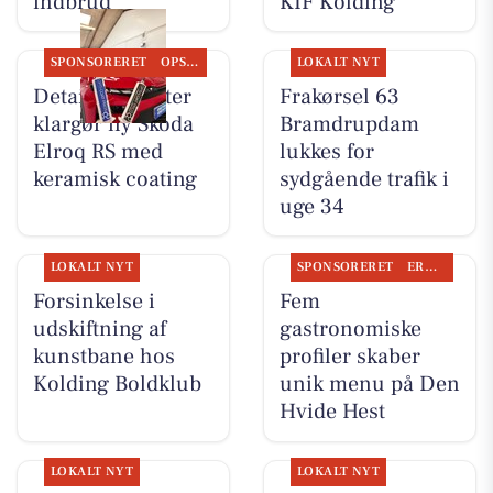
indbrud
KIF Kolding
SPONSORERET
OPSLAGSTAVLEN
LOKALT NYT
Detailing Center
Frakørsel 63
klargør ny Skoda
Bramdrupdam
Elroq RS med
lukkes for
keramisk coating
sydgående trafik i
uge 34
LOKALT NYT
SPONSORERET
ERHVERV
Forsinkelse i
Fem
udskiftning af
gastronomiske
kunstbane hos
profiler skaber
Kolding Boldklub
unik menu på Den
Hvide Hest
LOKALT NYT
LOKALT NYT