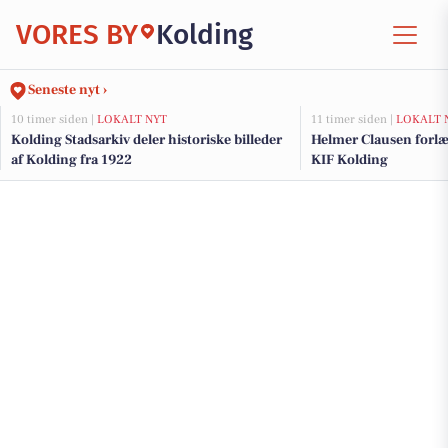
VORES BY
Kolding
Seneste nyt ›
10 timer siden |
LOKALT NYT
11 timer siden |
LOKALT 
Kolding Stadsarkiv deler historiske billeder
Helmer Clausen forl
af Kolding fra 1922
KIF Kolding