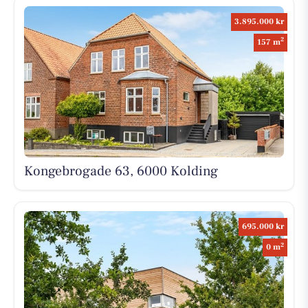
3.895.000 kr
2
157 m
Kongebrogade 63, 6000 Kolding
695.000 kr
2
0 m