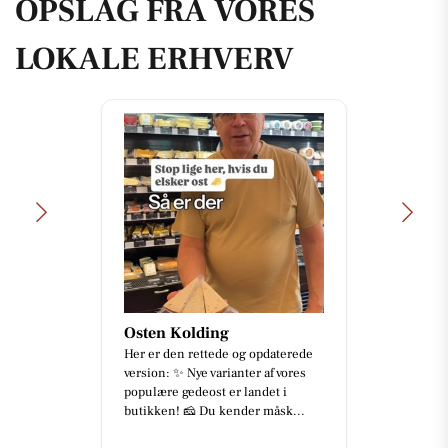
OPSLAG FRA VORES
LOKALE ERHVERV
Osten Kolding
Her er den rettede og opdaterede
version: ✨ Nye varianter af vores
populære gedeost er landet i
butikken! 🧀 Du kender måsk...