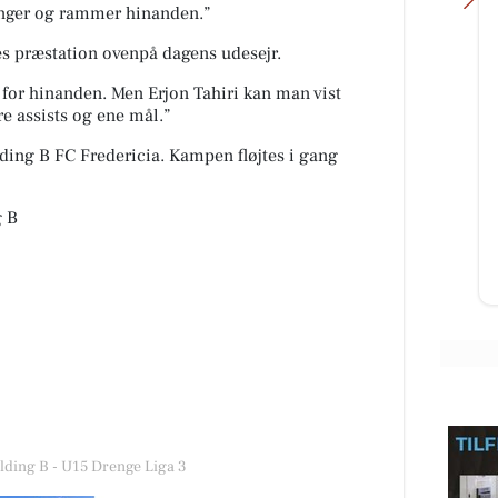
cklinger og rammer hinanden.”
res præstation ovenpå dagens udesejr.
for hinanden. Men Erjon Tahiri kan man vist
 assists og ene mål.”
Skousen Kolding
ing B FC Fredericia. Kampen fløjtes i gang
kin
Når hverdagen starter igen, er det
rart med løsninger, der bare
vi
fungerer 👏 Lige nu kan du spare
g B
Z...
op til 40% på køkkenfavorit...
Åbn opslaget
olding B - U15 Drenge Liga 3