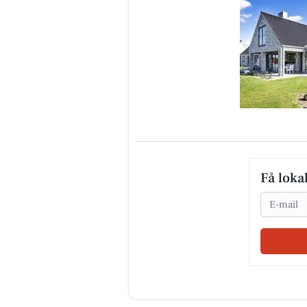
Få loka
Email