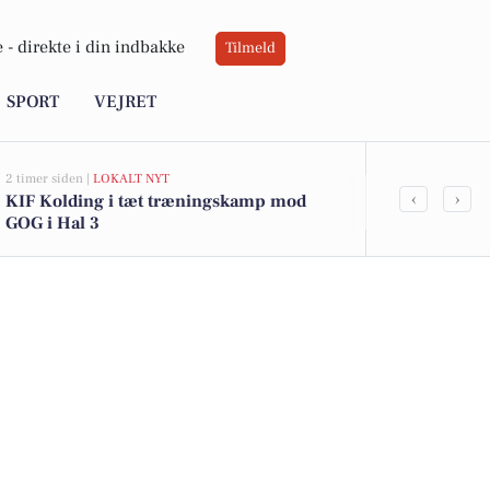
 -
direkte i din indbakke
Tilmeld
SPORT
VEJRET
2 timer siden |
LOKALT NYT
9 timer siden |
V
‹
›
KIF Kolding i tæt træningskamp mod
Solvarm dag 
GOG i Hal 3