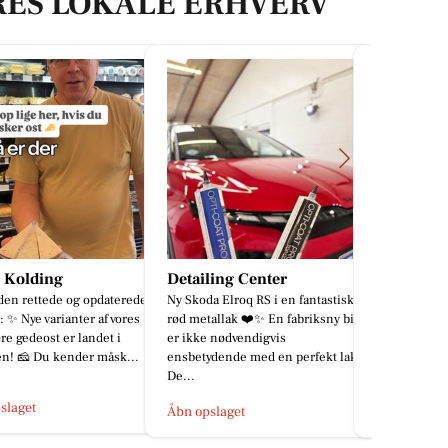
RES LOKALE ERHVERV
ling Center
Den Hvide Hest Kolding
Sæby Gril
a Elroq RS i en fantastisk
HESTEN FÅR BESØG AF GODE
Så er der lav
allak ❤️✨ En fabriksny bil
VENNER Lørdag den 22. august
vi takker for
 nødvendigvis
sker der noget helt særligt på Den
til jer alle 
dende med en perfekt lak.
Hvide Hest. Fem gastronomiske
#sæbygrillog
pro...
Åbn opslage
slaget
Åbn opslaget