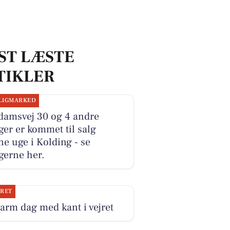
ST LÆSTE
TIKLER
LIGMARKED
damsvej 30 og 4 andre
ger er kommet til salg
e uge i Kolding - se
gerne her.
JRET
arm dag med kant i vejret