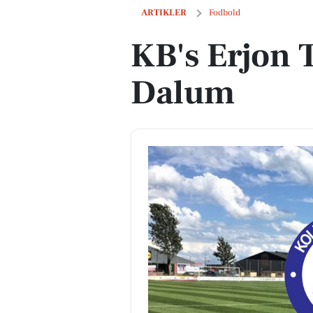
KB's Erjon Tahiri strålede i Dalum
ARTIKLER
Fodbold
KB's Erjon T
Dalum