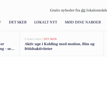
Gratis nyheder fra
dit
lokalområde
V
DET SKER
LOKALT NYT
MØD DINE NABOER
2 timer siden |
DET SKER
 er
Aktiv uge i Kolding med motion, film og
ng - se
fritidsaktiviteter