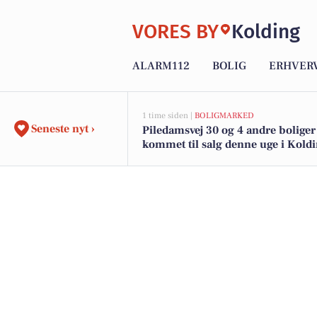
VORES BY
Kolding
ALARM112
BOLIG
ERHVER
1 time siden |
BOLIGMARKED
Seneste nyt ›
Piledamsvej 30 og 4 andre boliger
kommet til salg denne uge i Koldi
boligerne her.