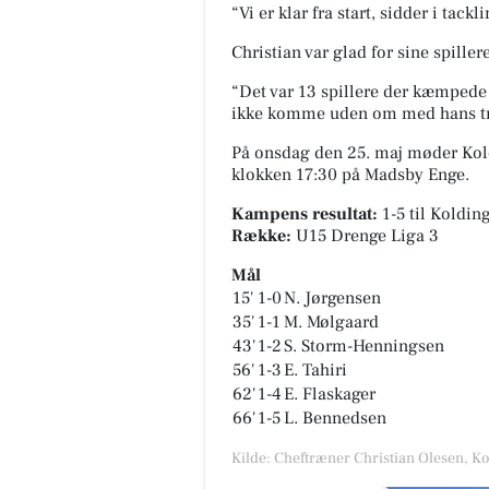
“Vi er klar fra start, sidder i ta
Christian var glad for sine spille
“Det var 13 spillere der kæmpede 
ikke komme uden om med hans tre
MediSkin
På onsdag den 25. maj møder Kold
✨ Vi gentager succesen - ZO S
klokken 17:30 på
Madsby Enge
.
Health konsultationsdag hos
MediSkin✨ Mandag d. 31/8 får 
Kampens resultat:
1-5
til Koldin
igen besøg af søde Simone fra 
Række:
U15 Drenge Liga 3
Åbn opslaget
Mål
15'
1-0
N. Jørgensen
35'
1-1
M. Mølgaard
43'
1-2
S. Storm-Henningsen
56'
1-3
E. Tahiri
62'
1-4
E. Flaskager
66'
1-5
L. Bennedsen
Kilde: Cheftræner Christian Olesen, K