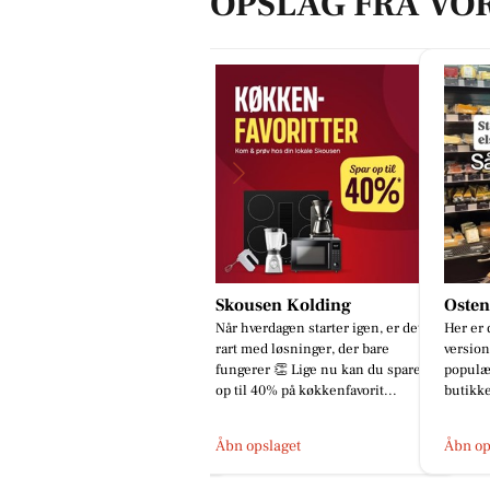
OPSLAG FRA VO
kousen Kolding
Osten Kolding
Detai
r hverdagen starter igen, er det
Her er den rettede og opdaterede
Ny Skod
rt med løsninger, der bare
version: ✨ Nye varianter af vores
rød met
ngerer 👏 Lige nu kan du spare
populære gedeost er landet i
er ikke
 til 40% på køkkenfavorit...
butikken! 🧀 Du kender måsk...
ensbety
De...
bn opslaget
Åbn opslaget
Åbn op