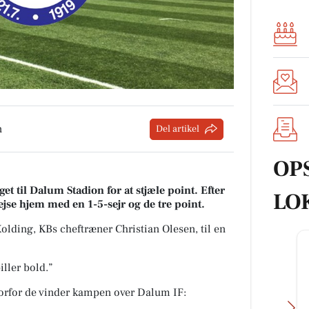
n
Del artikel
OP
et til
Dalum Stadion
for at stjæle point. Efter
LO
jse hjem med en 1-5-sejr og de tre point.
lding, KBs cheftræner Christian Olesen, til en
iller bold.”
orfor de vinder kampen over Dalum IF: