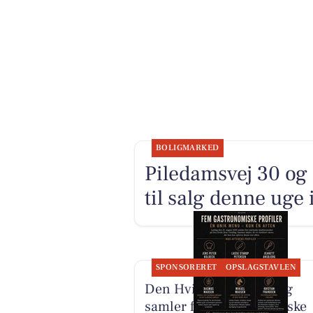
BOLIGMARKED
Piledamsvej 30 og
til salg denne uge 
SPONSORERET
OPSLAGSTAVLEN
Den Hvide Hest Kolding
samler fem gastronomiske