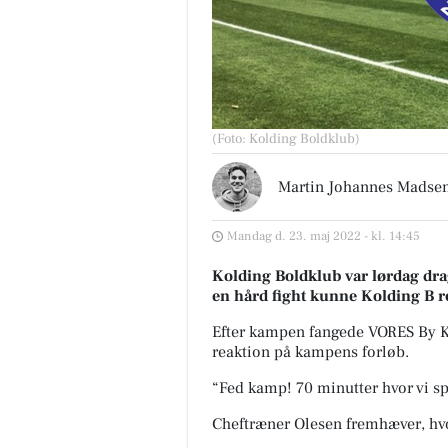
(Foto: Kolding Boldklub)
Martin Johannes Madse
Mandag d. 23. maj 2022 - kl. 14:45
Kolding Boldklub var lørdag drag
en hård fight kunne Kolding B re
Efter kampen fangede VORES By Ko
reaktion på kampens forløb.
“Fed kamp! 70 minutter hvor vi sp
Cheftræner Olesen fremhæver, hv