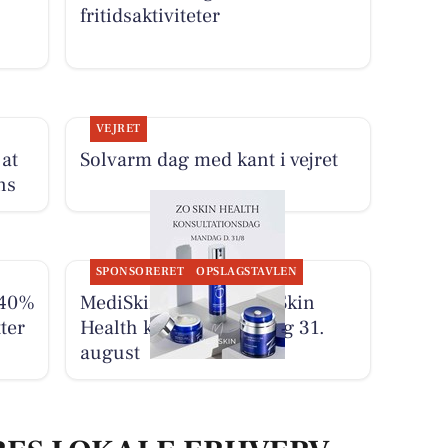
.
fritidsaktiviteter
VEJRET
 at
Solvarm dag med kant i vejret
ns
SPONSORERET
OPSLAGSTAVLEN
 40%
MediSkin gentager ZO Skin
ter
Health konsultationsdag 31.
august