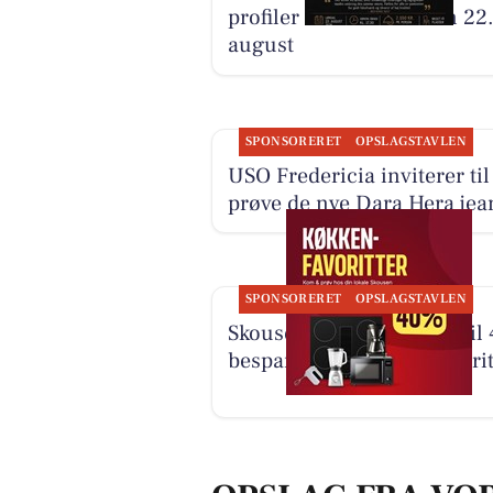
profiler til én menu den 22
august
SPONSORERET
OPSLAGSTAVLEN
USO Fredericia inviterer til
prøve de nye Dara Hera jea
SPONSORERET
OPSLAGSTAVLEN
Skousen Kolding har op til
besparelse på køkkenfavorit