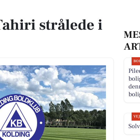
ahiri strålede i
ME
AR
BO
Pile
boli
denn
boli
VE
Solv