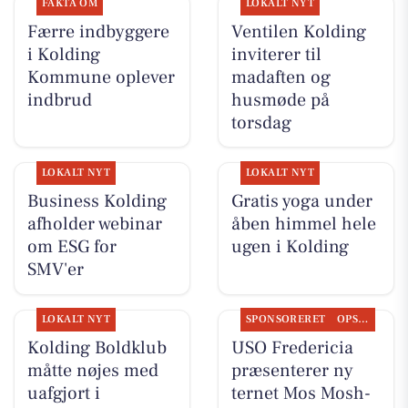
FAKTA OM
LOKALT NYT
Færre indbyggere
Ventilen Kolding
i Kolding
inviterer til
Kommune oplever
madaften og
indbrud
husmøde på
torsdag
LOKALT NYT
LOKALT NYT
Business Kolding
Gratis yoga under
afholder webinar
åben himmel hele
om ESG for
ugen i Kolding
SMV'er
LOKALT NYT
SPONSORERET
OPSLAGSTAVLEN
Kolding Boldklub
USO Fredericia
måtte nøjes med
præsenterer ny
uafgjort i
ternet Mos Mosh-