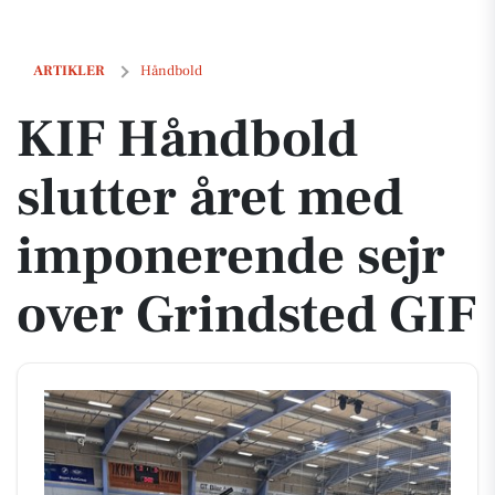
KIF Håndbold slutter året med imponerende sejr over Grindsted GIF
ARTIKLER
Håndbold
KIF Håndbold
slutter året med
imponerende sejr
over Grindsted GIF