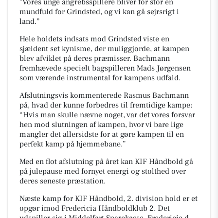
"Vores unge angrebsspillere bliver for stor en
mundfuld for Grindsted, og vi kan gå sejrsrigt i
land.”
Hele holdets indsats mod Grindsted viste en
sjældent set kynisme, der muliggjorde, at kampen
blev afviklet på deres præmisser. Bachmann
fremhævede specielt bagspilleren Mads Jørgensen
som værende instrumental for kampens udfald.
Afslutningsvis kommenterede Rasmus Bachmann
på, hvad der kunne forbedres til fremtidige kampe:
“Hvis man skulle nævne noget, var det vores forsvar
hen mod slutningen af kampen, hvor vi bare lige
mangler det allersidste for at gøre kampen til en
perfekt kamp på hjemmebane.”
Med en flot afslutning på året kan KIF Håndbold gå
på julepause med fornyet energi og stolthed over
deres seneste præstation.
Næste kamp for KIF Håndbold, 2. division hold er et
opgør imod Fredericia Håndboldklub 2. Det
udspiller sig i
Middelfart Sparekasse, Fredericia
d.