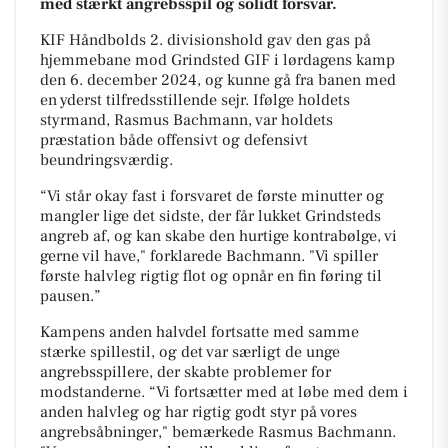
med stærkt angrebsspil og solidt forsvar.
KIF Håndbolds 2. divisionshold gav den gas på
hjemmebane mod Grindsted GIF i lørdagens kamp
den 6. december 2024, og kunne gå fra banen med
en yderst tilfredsstillende sejr. Ifølge holdets
styrmand, Rasmus Bachmann, var holdets
præstation både offensivt og defensivt
beundringsværdig.
“Vi står okay fast i forsvaret de første minutter og
mangler lige det sidste, der får lukket Grindsteds
angreb af, og kan skabe den hurtige kontrabølge, vi
gerne vil have," forklarede Bachmann. "Vi spiller
første halvleg rigtig flot og opnår en fin føring til
pausen.”
Kampens anden halvdel fortsatte med samme
stærke spillestil, og det var særligt de unge
angrebsspillere, der skabte problemer for
modstanderne. “Vi fortsætter med at løbe med dem i
anden halvleg og har rigtig godt styr på vores
angrebsåbninger," bemærkede Rasmus Bachmann.