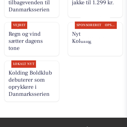
tilbagevenden til
jakke til 1.299 kr.
Danmarksserien
VEJRET
SPONSORERET
OPSLAGSTAVLEN
Regn og vind
Nyt fra Osten
sætter dagens
Kolding
tone
LOKALT NYT
Kolding Boldklub
debuterer som
oprykkere i
Danmarksserien