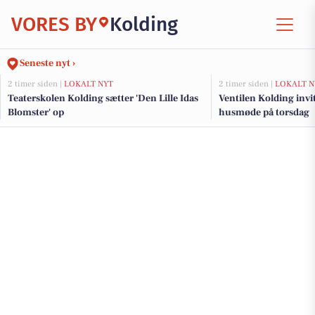
VORES BY
Kolding
Seneste nyt ›
2 timer siden |
LOKALT NYT
2 timer siden |
LOKALT N
Teaterskolen Kolding sætter 'Den Lille Idas
Ventilen Kolding invi
Blomster' op
husmøde på torsdag