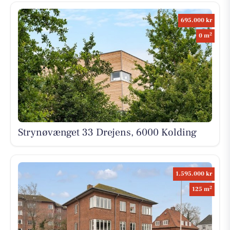
695.000 kr
2
0 m
Strynøvænget 33 Drejens, 6000 Kolding
1.595.000 kr
2
125 m