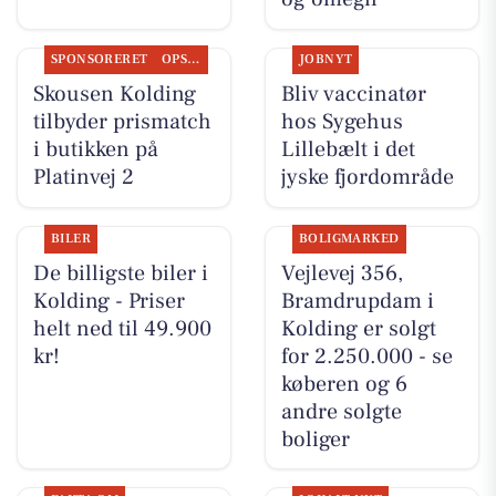
SPONSORERET
OPSLAGSTAVLEN
JOBNYT
Skousen Kolding
Bliv vaccinatør
tilbyder prismatch
hos Sygehus
i butikken på
Lillebælt i det
Platinvej 2
jyske fjordområde
BILER
BOLIGMARKED
De billigste biler i
Vejlevej 356,
Kolding - Priser
Bramdrupdam i
helt ned til 49.900
Kolding er solgt
kr!
for 2.250.000 - se
køberen og 6
andre solgte
boliger