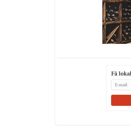
Få loka
Email