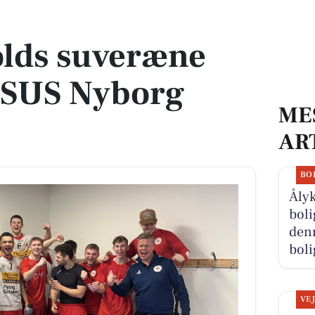
SUS Nyborg med 17 mål
lds suveræne
r SUS Nyborg
ME
AR
BO
Åly
boli
denn
boli
VE