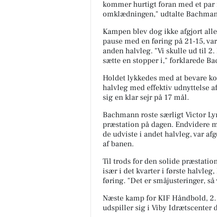
kommer hurtigt foran med et par m
omklædningen," udtalte Bachman
Kampen blev dog ikke afgjort alle
pause med en føring på 21-15, var
anden halvleg. "Vi skulle ud til 2
sætte en stopper i," forklarede B
Holdet lykkedes med at bevare ko
MediSkin
halvleg med effektiv udnyttelse af
✨ Der findes sjældent én
sig en klar sejr på 17 mål.
behandling, der kan det hele.
Derfor kombinerer vi ofte
Bachmann roste særligt Victor Lyn
forskellige behandlingsformer
præstation på dagen. Endvidere m
at skabe ...
de udviste i andet halvleg, var af
af banen.
Åbn opslaget
Til trods for den solide præstati
især i det kvarter i første halvle
føring. "Det er småjusteringer, så 
Næste kamp for KIF Håndbold, 2. 
udspiller sig i
Viby Idrætscenter
d