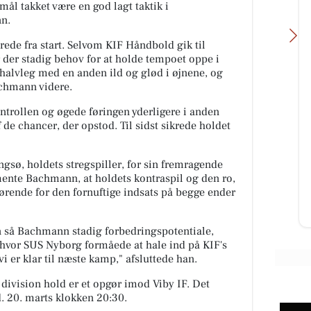
ål takket være en god lagt taktik i
n.
rede fra start. Selvom KIF Håndbold gik til
 der stadig behov for at holde tempoet oppe i
. halvleg med en anden ild og glød i øjnene, og
achmann videre.
ntrollen og øgede føringen yderligere i anden
Skousen Kolding
 de chancer, der opstod. Til sidst sikrede holdet
Find løsninger til hverdagen hos
Skousen Kolding 💥 Vi står klar til
at hjælpe dig med at finde det
gsø, holdets stregspiller, for sin fremragende
 for
rigtige. 📍 Platinvej 2...
ente Bachmann, at holdets kontraspil og den ro,
gørende for den fornuftige indsats på begge ender
Åbn opslaget
on så Bachmann stadig forbedringspotentiale,
g, hvor SUS Nyborg formåede at hale ind på KIF's
vi er klar til næste kamp," afsluttede han.
division hold er et opgør imod Viby IF. Det
. 20. marts klokken 20:30.