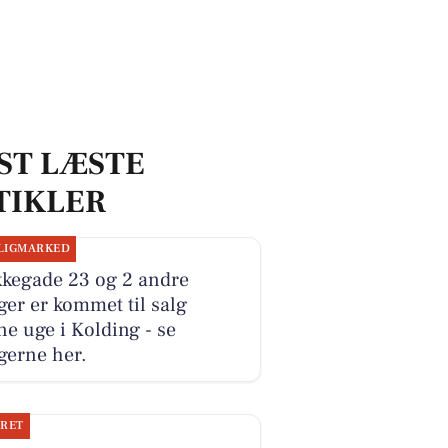
ST LÆSTE
TIKLER
LIGMARKED
kkegade 23 og 2 andre
ger er kommet til salg
e uge i Kolding - se
gerne her.
JRET