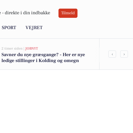
 -
direkte i din indbakke
Tilmeld
SPORT
VEJRET
2 timer siden |
JOBNYT
3 timer siden |
L
‹
›
Savner du nye græsgange? - Her er nye
Dommere efte
ledige stillinger i Kolding og omegn
opfinderkon