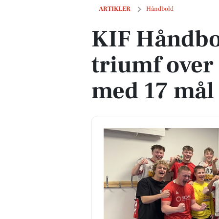
KIF Håndbolds suveræne triumf over 
ARTIKLER
Håndbold
KIF Håndbo
triumf ove
med 17 mål