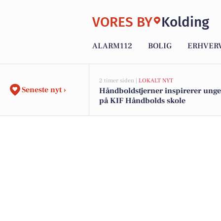
VORES BY
Kolding
ALARM112
BOLIG
ERHVER
2 timer siden |
LOKALT NYT
Seneste nyt ›
Håndboldstjerner inspirerer unge 
på KIF Håndbolds skole