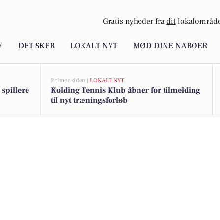
Gratis nyheder fra
dit
lokalområde
V
DET SKER
LOKALT NYT
MØD DINE NABOER
2 timer siden |
LOKALT NYT
spillere
Kolding Tennis Klub åbner for tilmelding
til nyt træningsforløb