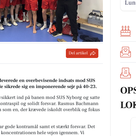
Lunt
Del artikel
 leverede en overbevisende indsats mod SUS
e sikrede sig en imponerende sejr på 40-23.
OP
lvsikkert ind på banen mod SUS Nyborg og satte
LO
ontraspil og solidt forsvar. Rasmus Bachmann
som en, der krævede iskoldt overblik og fokus
par gode kontramål samt et stærkt forsvar. Det
e koncentrationen hele vejen igennem. Vi