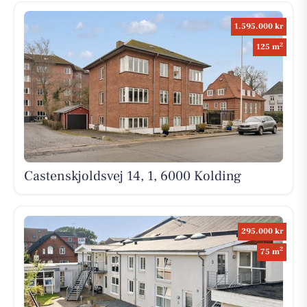
1.595.000 kr
2
125 m
Castenskjoldsvej 14, 1, 6000 Kolding
295.000 kr
2
75 m