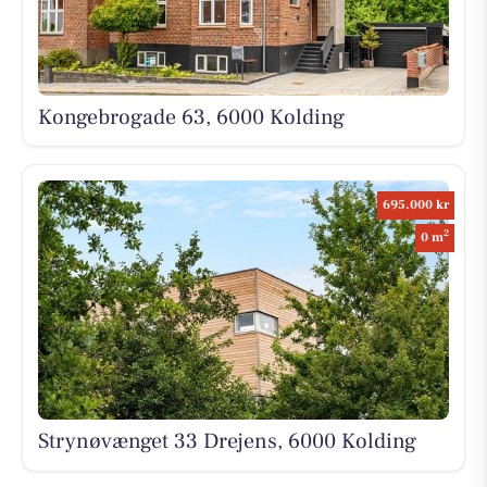
Kongebrogade 63, 6000 Kolding
695.000 kr
2
0 m
Strynøvænget 33 Drejens, 6000 Kolding