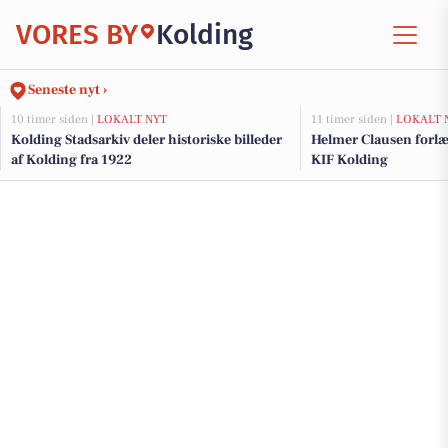
VORES BY
Kolding
Seneste nyt ›
10 timer siden |
LOKALT NYT
11 timer siden |
LOKALT 
Kolding Stadsarkiv deler historiske billeder
Helmer Clausen forl
af Kolding fra 1922
KIF Kolding