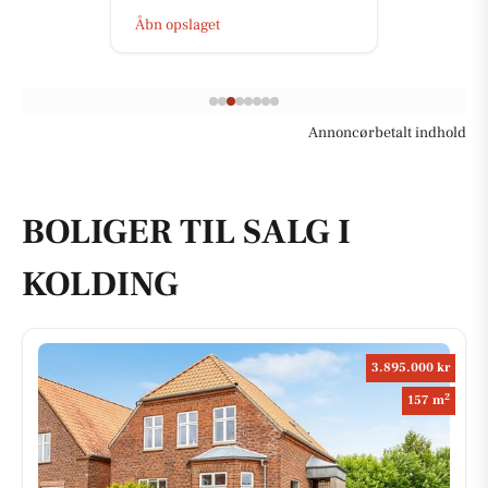
Åbn opslaget
Annoncørbetalt indhold
BOLIGER TIL SALG I
KOLDING
3.895.000 kr
2
157 m