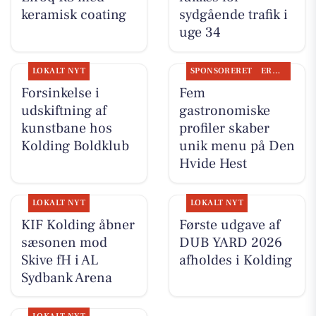
keramisk coating
sydgående trafik i
uge 34
LOKALT NYT
SPONSORERET
ERHVERV
Forsinkelse i
Fem
udskiftning af
gastronomiske
kunstbane hos
profiler skaber
Kolding Boldklub
unik menu på Den
Hvide Hest
LOKALT NYT
LOKALT NYT
KIF Kolding åbner
Første udgave af
sæsonen mod
DUB YARD 2026
Skive fH i AL
afholdes i Kolding
Sydbank Arena