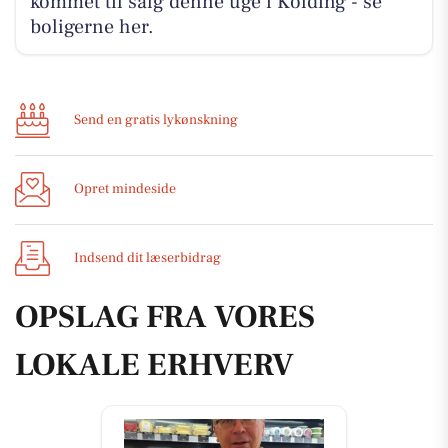
kommet til salg denne uge i Kolding - se
boligerne her.
Send en gratis lykønskning
Opret mindeside
Indsend dit læserbidrag
OPSLAG FRA VORES
LOKALE ERHVERV