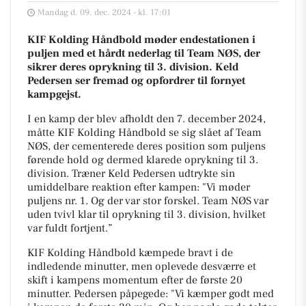
Mandag d. 09. dec. 2024 - kl. 17:01
KIF Kolding Håndbold møder endestationen i
puljen med et hårdt nederlag til Team NØS, der
sikrer deres oprykning til 3. division. Keld
Pedersen ser fremad og opfordrer til fornyet
kampgejst.
I en kamp der blev afholdt den 7. december 2024,
måtte KIF Kolding Håndbold se sig slået af Team
NØS, der cementerede deres position som puljens
førende hold og dermed klarede oprykning til 3.
division. Træner Keld Pedersen udtrykte sin
umiddelbare reaktion efter kampen: "Vi møder
puljens nr. 1. Og der var stor forskel. Team NØS var
uden tvivl klar til oprykning til 3. division, hvilket
var fuldt fortjent.”
KIF Kolding Håndbold kæmpede bravt i de
indledende minutter, men oplevede desværre et
skift i kampens momentum efter de første 20
minutter. Pedersen påpegede: "Vi kæmper godt med