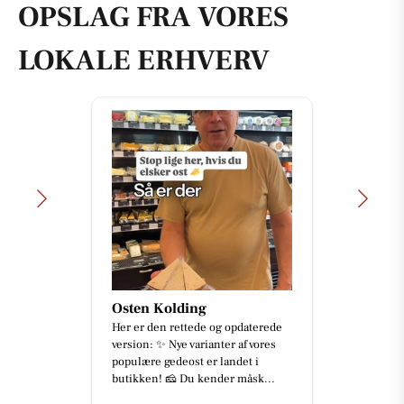
OPSLAG FRA VORES
LOKALE ERHVERV
Osten Kolding
Her er den rettede og opdaterede
version: ✨ Nye varianter af vores
populære gedeost er landet i
butikken! 🧀 Du kender måsk...