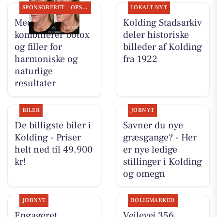
SPONSORERET
OPSLAGSTAVLEN
LOKALT NYT
MediSkin
Kolding Stadsarkiv
kombinerer botox
deler historiske
og filler for
billeder af Kolding
harmoniske og
fra 1922
naturlige
resultater
BILER
JOBNYT
De billigste biler i
Savner du nye
Kolding - Priser
græsgange? - Her
helt ned til 49.900
er nye ledige
kr!
stillinger i Kolding
og omegn
JOBNYT
BOLIGMARKED
Engageret
Vejlevej 356,