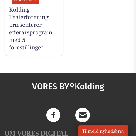
LOKALT NYT
Kolding
Teaterforening
præsenterer
efterårsprogram
med 5
forestillinger
VORES BY
Kolding
Tilmeld nyhedsbrev
OM VORES DIGITAL