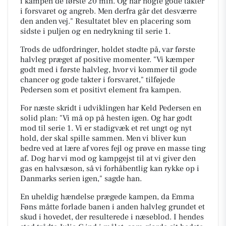
i kampen de første 20 min. Og har nogle gode takter
i forsvaret og angreb. Men derfra går det desværre
den anden vej." Resultatet blev en placering som
sidste i puljen og en nedrykning til serie 1.
Trods de udfordringer, holdet stødte på, var første
halvleg præget af positive momenter. "Vi kæmper
godt med i første halvleg, hvor vi kommer til gode
chancer og gode takter i forsvaret," tilføjede
Pedersen som et positivt element fra kampen.
For næste skridt i udviklingen har Keld Pedersen en
solid plan: "Vi må op på hesten igen. Og har godt
mod til serie 1. Vi er stadigvæk et ret ungt og nyt
hold, der skal spille sammen. Men vi bliver kun
bedre ved at lære af vores fejl og prøve en masse ting
af. Dog har vi mod og kampgejst til at vi giver den
gas en halvsæson, så vi forhåbentlig kan rykke op i
Danmarks serien igen," sagde han.
En uheldig hændelse prægede kampen, da Emma
Føns måtte forlade banen i anden halvleg grundet et
skud i hovedet, der resulterede i næseblod. I hendes