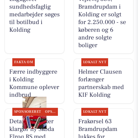
sundhedsfaglig
Bramdrupdam i
medarbejder søges
Kolding er solgt
til botilbud i
for 2.250.000 - se
Kolding
køberen og 6
andre solgte
boliger
FAKTA OM
LOKALT NYT
Færre indbyggere
Helmer Clausen
i Kolding
forlænger
Kommune oplever
partnerskab med
indbrud
KIF Kolding
SPONSORERET
OPSLAGSTAVLEN
LOKALT NYT
Detailing Center
Frakørsel 63
klargør ny Skoda
Bramdrupdam
Elroq RS med
lukkes for