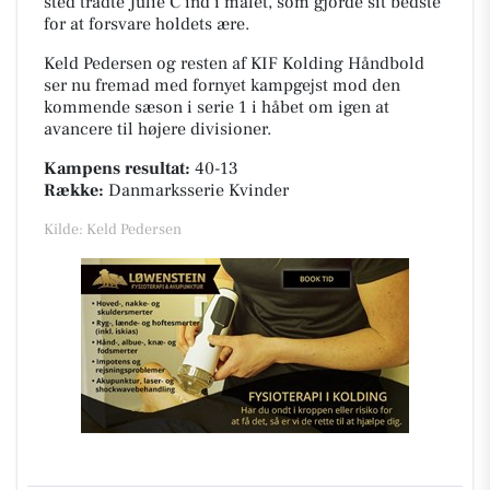
sted trådte Julie C ind i målet, som gjorde sit bedste
for at forsvare holdets ære.
Keld Pedersen og resten af KIF Kolding Håndbold
ser nu fremad med fornyet kampgejst mod den
kommende sæson i serie 1 i håbet om igen at
avancere til højere divisioner.
Kampens resultat:
40-13
Række:
Danmarksserie Kvinder
Kilde: Keld Pedersen