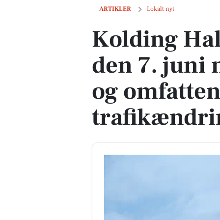
Kolding Half lukker byen den 7. juni m
ARTIKLER
Lokalt nyt
Kolding Hal
den 7. juni 
og omfatte
trafikændri