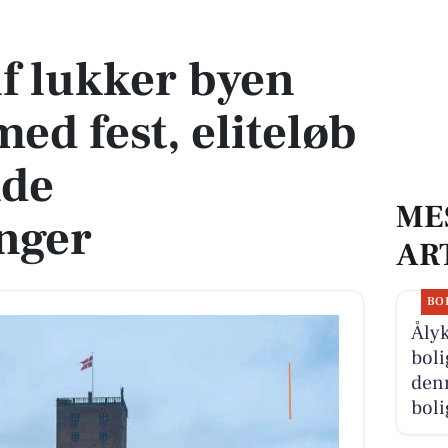
ed fest, eliteløb og omfattende trafikændringer
f lukker byen
med fest, eliteløb
nde
ME
nger
AR
BO
Åly
boli
denn
boli