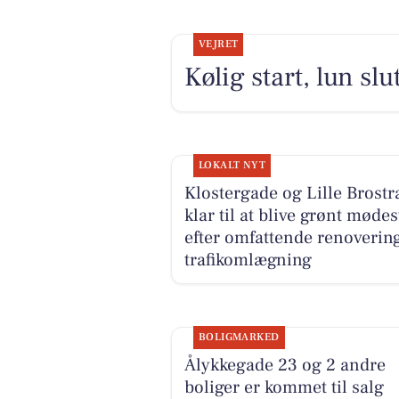
VEJRET
Kølig start, lun sl
LOKALT NYT
Klostergade og Lille Brost
klar til at blive grønt møde
efter omfattende renoverin
trafikomlægning
BOLIGMARKED
Ålykkegade 23 og 2 andre
boliger er kommet til salg