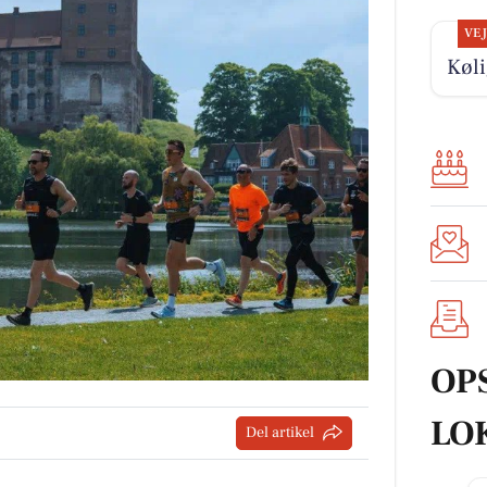
VE
Køli
OP
LO
Del artikel