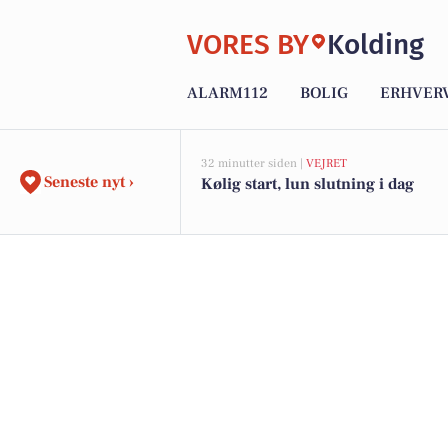
VORES BY
Kolding
ALARM112
BOLIG
ERHVER
32 minutter siden |
VEJRET
Seneste nyt ›
Kølig start, lun slutning i dag