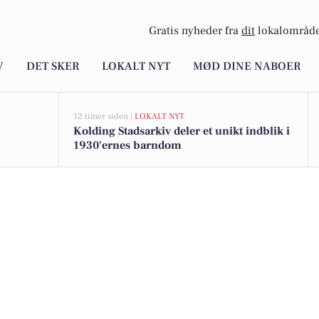
Gratis nyheder fra
dit
lokalområde
V
DET SKER
LOKALT NYT
MØD DINE NABOER
12 timer siden |
LOKALT NYT
Kolding Stadsarkiv deler et unikt indblik i
1930'ernes barndom