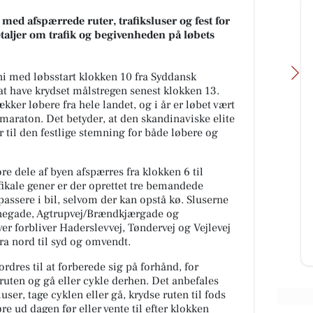
 med afspærrede ruter, trafiksluser og fest for
taljer om trafik og begivenheden på løbets
uni med løbsstart klokken 10 fra Syddansk
 at have krydset målstregen senest klokken 13.
kker løbere fra hele landet, og i år er løbet vært
maraton. Det betyder, at den skandinaviske elite
er til den festlige stemning for både løbere og
Skousen Kolding
ore dele af byen afspærres fra klokken 6 til
se
Find løsninger til hverdagen hos
fikale gener er der oprettet tre bemandede
eden
Skousen Kolding 💥 Vi står klar til
 passere i bil, selvom der kan opstå kø. Sluserne
at hjælpe dig med at finde det
inegade, Agtrupvej/Brændkjærgade og
..
rigtige. 📍 Platinvej 2...
r forbliver Haderslevvej, Tøndervej og Vejlevej
ra nord til syd og omvendt.
Åbn opslaget
dres til at forberede sig på forhånd, for
ruten og gå eller cykle derhen. Det anbefales
user, tage cyklen eller gå, krydse ruten til fods
re ud dagen før eller vente til efter klokken