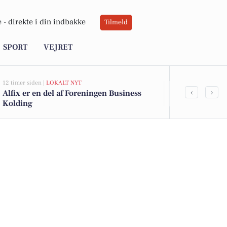
 -
direkte i din indbakke
Tilmeld
SPORT
VEJRET
12 timer siden |
LOKALT NYT
12 timer siden |
L
‹
›
Alfix er en del af Foreningen Business
Kulturfest 
Kolding
tiltrækker t