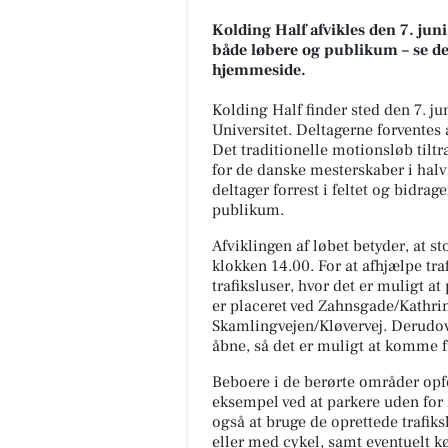
Kolding Half afvikles den 7. juni
både løbere og publikum – se de
hjemmeside.
Kolding Half finder sted den 7. j
Universitet. Deltagerne forventes
Det traditionelle motionsløb tiltræ
for de danske mesterskaber i halv
deltager forrest i feltet og bidrag
publikum.
MediSkin
Afviklingen af løbet betyder, at st
Vi lover, at videoen er en anel
klokken 14.00. For at afhjælpe tra
mere dramatisk end virkeligh
trafiksluser, hvor det er muligt at
😉 Vi får ofte spørgsmål om,
er placeret ved Zahnsgade/Kathr
hvordan en laserbehandling f.
Skamlingvejen/Kløvervej. Derudove
åbne, så det er muligt at komme f
Åbn opslaget
Beboere i de berørte områder opfor
eksempel ved at parkere uden for 
også at bruge de oprettede trafiksl
eller med cykel, samt eventuelt kø