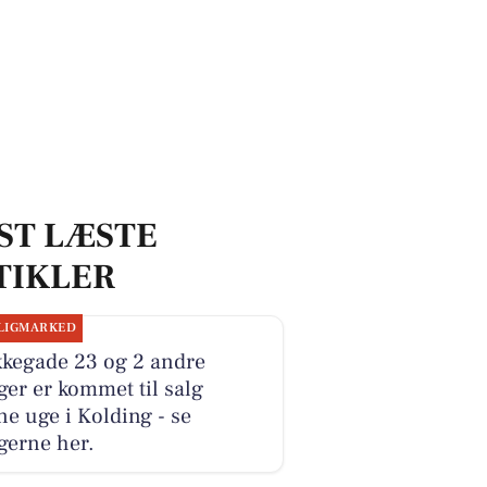
ST LÆSTE
TIKLER
LIGMARKED
kkegade 23 og 2 andre
ger er kommet til salg
e uge i Kolding - se
gerne her.