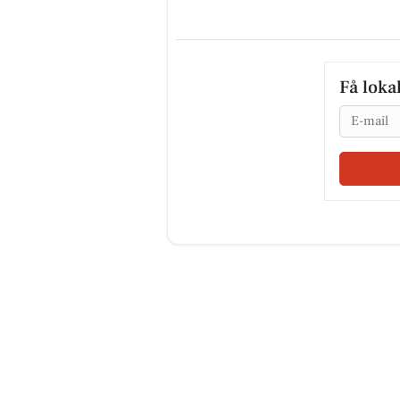
Få loka
Email