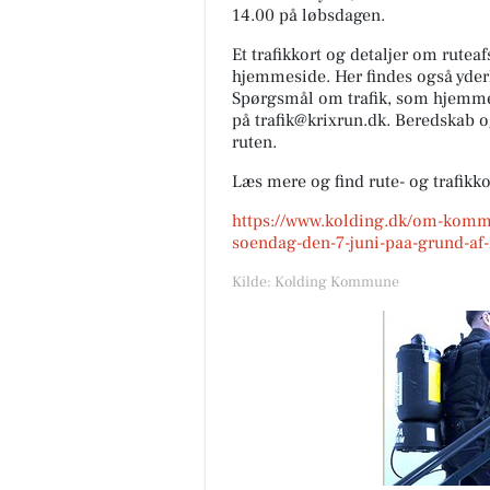
14.00 på løbsdagen.
Et trafikkort og detaljer om rute
hjemmeside. Her findes også yder
Spørgsmål om trafik, som hjemmes
på trafik@krixrun.dk. Beredskab o
ruten.
Læs mere og find rute- og trafikk
https://www.kolding.dk/om-kommu
soendag-den-7-juni-paa-grund-af
Kilde: Kolding Kommune