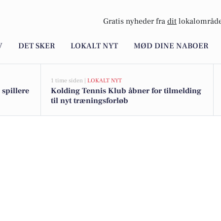
Gratis nyheder fra
dit
lokalområde
V
DET SKER
LOKALT NYT
MØD DINE NABOER
1 time siden |
LOKALT NYT
spillere
Kolding Tennis Klub åbner for tilmelding
til nyt træningsforløb