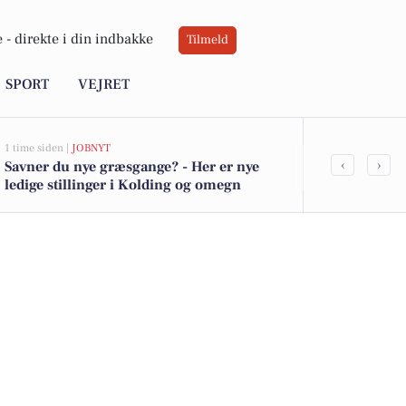
 -
direkte i din indbakke
Tilmeld
SPORT
VEJRET
1 time siden |
JOBNYT
1 time siden |
LO
‹
›
Savner du nye græsgange? - Her er nye
Dommere efte
ledige stillinger i Kolding og omegn
opfinderkon