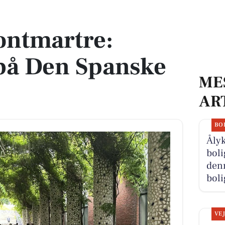
en Spanske Trappe
ontmartre:
 på Den Spanske
ME
AR
BO
Åly
boli
denn
boli
VE