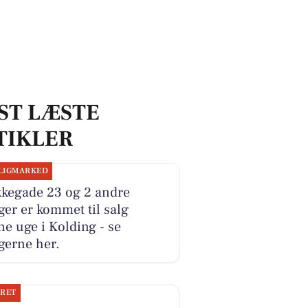
ST LÆSTE
TIKLER
LIGMARKED
kkegade 23 og 2 andre
ger er kommet til salg
e uge i Kolding - se
gerne her.
JRET