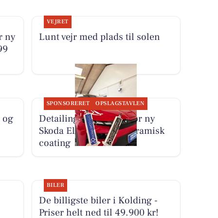
VEJRET
r ny
Lunt vejr med plads til solen
99
SPONSORERET
OPSLAGSTAVLEN
 og
Detailing Center klargør ny
Skoda Elroq RS med keramisk
coating
BILER
De billigste biler i Kolding -
Priser helt ned til 49.900 kr!