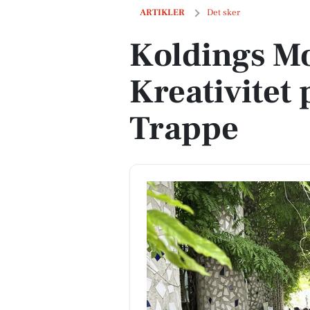
Koldings Montmartre: Kreativitet på D
ARTIKLER
Det sker
Koldings M
Kreativitet
Trappe