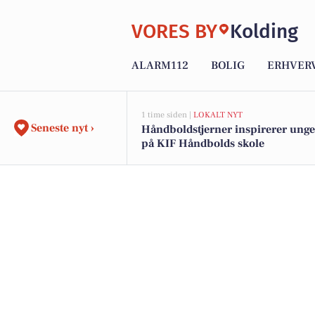
VORES BY
Kolding
ALARM112
BOLIG
ERHVER
1 time siden |
LOKALT NYT
Seneste nyt ›
Håndboldstjerner inspirerer unge 
på KIF Håndbolds skole