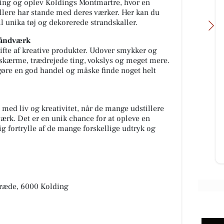
ing og oplev Koldings Montmartre, hvor en
llere har stande med deres værker. Her kan du
il unika tøj og dekorerede strandskaller.
håndværk
fte af kreative produkter. Udover smykker og
eskærme, trædrejede ting, vokslys og meget mere.
gøre en god handel og måske finde noget helt
Skousen Kolding
Find løsninger til hverdagen hos
Skousen Kolding 💥 Vi står klar til
 med liv og kreativitet, når de mange udstillere
at hjælpe dig med at finde det
rk. Det er en unik chance for at opleve en
 for
rigtige. 📍 Platinvej 2...
g fortrylle af de mange forskellige udtryk og
Åbn opslaget
træde, 6000 Kolding