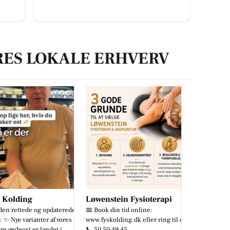
RES LOKALE ERHVERV
stein Fysioterapi
Detailing Center
Tufra Dyr
 din tid online:
Ny Skoda Elroq RS i en fantastisk
Nye kæledyr
kolding.dk eller ring til os
rød metallak ❤️✨ En fabriksny bil
0 49 45
er ikke nødvendigvis