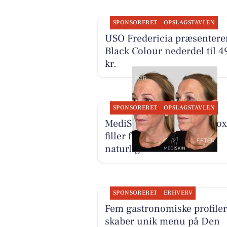
SPONSORERET
OPSLAGSTAVLEN
USO Fredericia præsentere
Black Colour nederdel til 4
kr.
SPONSORERET
OPSLAGSTAVLEN
MediSkin kombinerer botox
filler for harmoniske og
naturlige resultater
SPONSORERET
ERHVERV
Fem gastronomiske profiler
skaber unik menu på Den