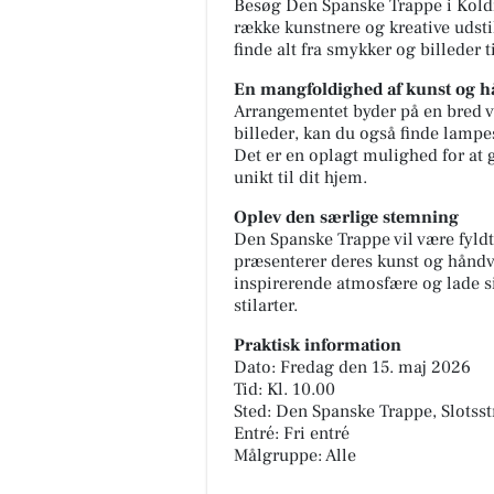
Besøg Den Spanske Trappe i Kold
række kunstnere og kreative udsti
finde alt fra smykker og billeder t
En mangfoldighed af kunst og 
Arrangementet byder på en bred vi
billeder, kan du også finde lamp
Det er en oplagt mulighed for at 
unikt til dit hjem.
MediSkin
✨ Der findes sjældent én
Oplev den særlige stemning
behandling, der kan det hele.
Den Spanske Trappe vil være fyldt
Derfor kombinerer vi ofte
præsenterer deres kunst og håndvæ
forskellige behandlingsformer
inspirerende atmosfære og lade si
at skabe ...
stilarter.
Åbn opslaget
Praktisk information
Dato: Fredag den 15. maj 2026
Tid: Kl. 10.00
Sted: Den Spanske Trappe, Slotss
Entré: Fri entré
Målgruppe: Alle