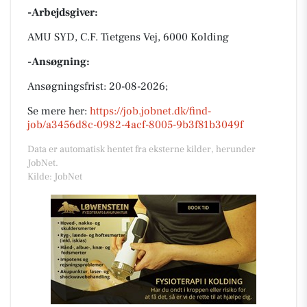
-Arbejdsgiver:
AMU SYD, C.F. Tietgens Vej, 6000 Kolding
-Ansøgning:
Ansøgningsfrist: 20-08-2026;
Se mere her:
https://job.jobnet.dk/find-
job/a3456d8c-0982-4acf-8005-9b3f81b3049f
Data er automatisk hentet fra eksterne kilder, herunder
JobNet.
Kilde: JobNet