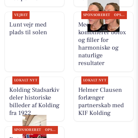
VEJRET
SPONSORERET
OPSLAGSTAVLEN
Lunt vejr med
MediSkin
plads til solen
kombinerer botox
og filler for
harmoniske og
naturlige
resultater
LOKALT NYT
LOKALT NYT
Kolding Stadsarkiv
Helmer Clausen
deler historiske
forlænger
billeder af Kolding
partnerskab med
fra 1922
KIF Kolding
SPONSORERET
OPSLAGSTAVLEN