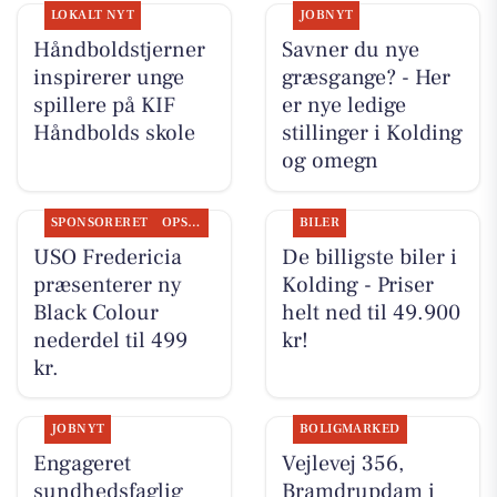
LOKALT NYT
JOBNYT
Håndboldstjerner
Savner du nye
inspirerer unge
græsgange? - Her
spillere på KIF
er nye ledige
Håndbolds skole
stillinger i Kolding
og omegn
SPONSORERET
OPSLAGSTAVLEN
BILER
USO Fredericia
De billigste biler i
præsenterer ny
Kolding - Priser
Black Colour
helt ned til 49.900
nederdel til 499
kr!
kr.
JOBNYT
BOLIGMARKED
Engageret
Vejlevej 356,
sundhedsfaglig
Bramdrupdam i