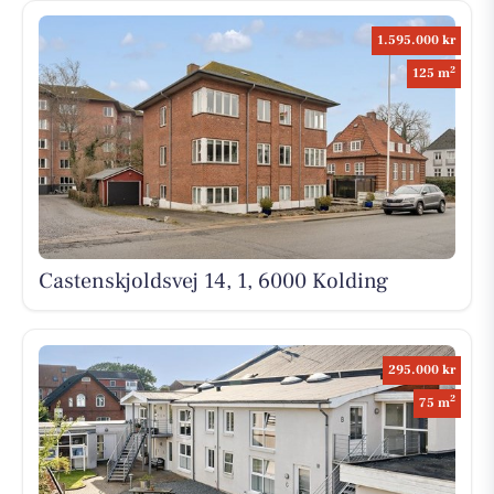
1.595.000 kr
2
125 m
Castenskjoldsvej 14, 1, 6000 Kolding
295.000 kr
2
75 m