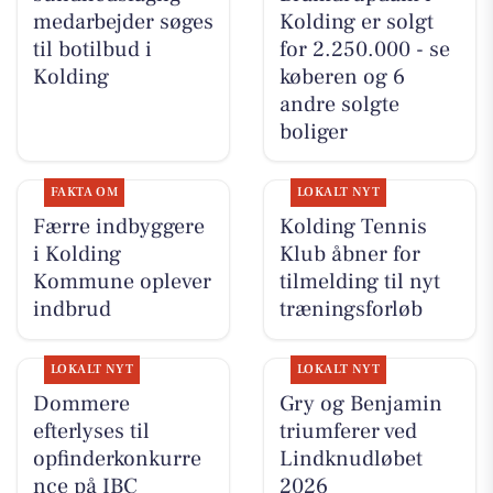
medarbejder søges
Kolding er solgt
til botilbud i
for 2.250.000 - se
Kolding
køberen og 6
andre solgte
boliger
FAKTA OM
LOKALT NYT
Færre indbyggere
Kolding Tennis
i Kolding
Klub åbner for
Kommune oplever
tilmelding til nyt
indbrud
træningsforløb
LOKALT NYT
LOKALT NYT
Dommere
Gry og Benjamin
efterlyses til
triumferer ved
opfinderkonkurre
Lindknudløbet
nce på IBC
2026