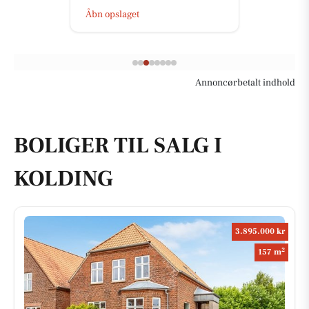
Åbn opslaget
Annoncørbetalt indhold
BOLIGER TIL SALG I
KOLDING
3.895.000 kr
2
157 m