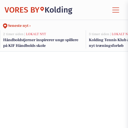
VORES BY
Kolding
Seneste nyt ›
2 timer siden |
LOKALT NYT
3 timer siden |
LOKALT N
Håndboldstjerner inspirerer unge spillere
Kolding Tennis Klub å
på KIF Håndbolds skole
nyt træningsforløb