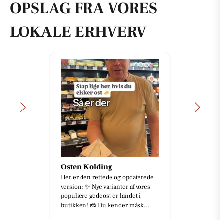
OPSLAG FRA VORES
LOKALE ERHVERV
Osten Kolding
Her er den rettede og opdaterede
version: ✨ Nye varianter af vores
populære gedeost er landet i
butikken! 🧀 Du kender måsk...