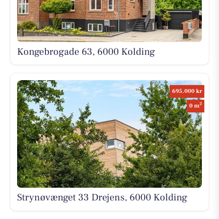
Kongebrogade 63, 6000 Kolding
695.000 kr
2
0 m
Strynøvænget 33 Drejens, 6000 Kolding