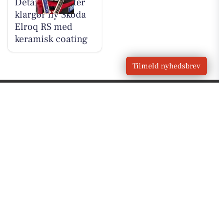
Detailing Center
klargør ny Skoda
Elroq RS med
keramisk coating
Tilmeld nyhedsbrev
VORES BY
Kolding
OM VORES DIGITAL
Om os
For annoncører