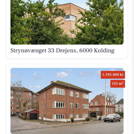
Strynøvænget 33 Drejens, 6000 Kolding
1.595.000 kr
2
125 m