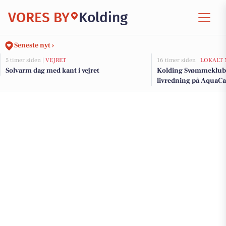
VORES BY
Kolding
Seneste nyt ›
5 timer siden |
VEJRET
16 timer siden |
LOKALT 
Solvarm dag med kant i vejret
Kolding Svømmeklub 
livredning på AquaC