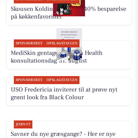
Skousen Kolding har op til 40% besparelse
på køkkenfavoritter
SPONSORERET
OPSLAGSTAVLEN
MediSkin gentager ZO Skin Health
konsultationsdag 31. august
SPONSORERET
OPSLAGSTAVLEN
USO Fredericia inviterer til at prøve nyt
grønt look fra Black Colour
JOBNYT
Savner du nye græsgange? - Her er nye