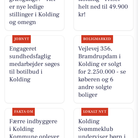
er nye ledige
helt ned til 49.900
stillinger i Kolding
kr!
og omegn
JOBNYT
BOLIGMARKED
Engageret
Vejlevej 356,
sundhedsfaglig
Bramdrupdam i
medarbejder søges
Kolding er solgt
til botilbud i
for 2.250.000 - se
Kolding
køberen og 6
andre solgte
boliger
FAKTA OM
LOKALT NYT
Færre indbyggere
Kolding
i Kolding
Svømmeklub
Kommune oplever
underviser børn i