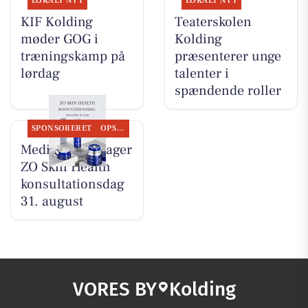
LOKALT NYT
LOKALT NYT
KIF Kolding
Teaterskolen
møder GOG i
Kolding
træningskamp på
præsenterer unge
lørdag
talenter i
spændende roller
SPONSORERET
OPSLAGSTAVLEN
MediSkin gentager
ZO Skin Health
konsultationsdag
31. august
VORES BY
Kolding