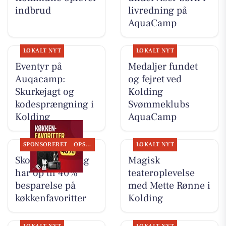
indbrud
livredning på
AquaCamp
LOKALT NYT
LOKALT NYT
Eventyr på
Medaljer fundet
Auqacamp:
og fejret ved
Skurkejagt og
Kolding
kodesprængning i
Svømmeklubs
Kolding
AquaCamp
SPONSORERET
OPSLAGSTAVLEN
LOKALT NYT
Skousen Kolding
Magisk
har op til 40%
teateroplevelse
besparelse på
med Mette Rønne i
køkkenfavoritter
Kolding