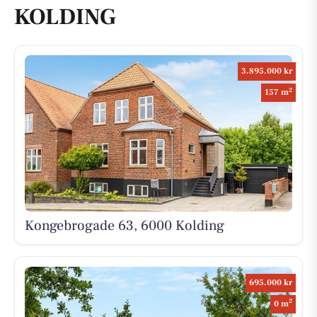
KOLDING
3.895.000 kr
2
157 m
Kongebrogade 63, 6000 Kolding
695.000 kr
2
0 m