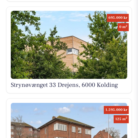
695.000 kr
2
0 m
Strynøvænget 33 Drejens, 6000 Kolding
1.595.000 kr
2
125 m