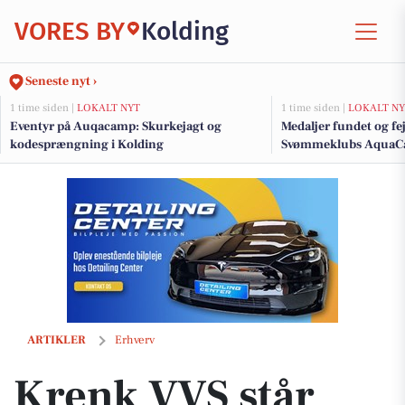
VORES BY
Kolding
Seneste nyt ›
1 time siden |
LOKALT NYT
1 time siden |
LOKALT NY
Eventyr på Auqacamp: Skurkejagt og
Medaljer fundet og fe
kodesprængning i Kolding
Svømmeklubs Aqua
Krenk VVS står stærkere efter nyt partnerskab
ARTIKLER
Erhverv
Krenk VVS står