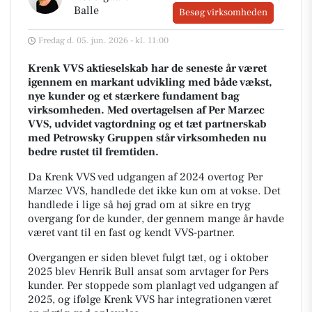
Balle
Besøg virksomheden
Fredag d. 05. jun. 2026 - kl. 11:00
Krenk VVS aktieselskab har de seneste år været
igennem en markant udvikling med både vækst,
nye kunder og et stærkere fundament bag
virksomheden. Med overtagelsen af Per Marzec
VVS, udvidet vagtordning og et tæt partnerskab
med Petrowsky Gruppen står virksomheden nu
bedre rustet til fremtiden.
Da Krenk VVS ved udgangen af 2024 overtog Per
Marzec VVS, handlede det ikke kun om at vokse. Det
handlede i lige så høj grad om at sikre en tryg
overgang for de kunder, der gennem mange år havde
været vant til en fast og kendt VVS-partner.
Overgangen er siden blevet fulgt tæt, og i oktober
2025 blev Henrik Bull ansat som arvtager for Pers
kunder. Per stoppede som planlagt ved udgangen af
2025, og ifølge Krenk VVS har integrationen været