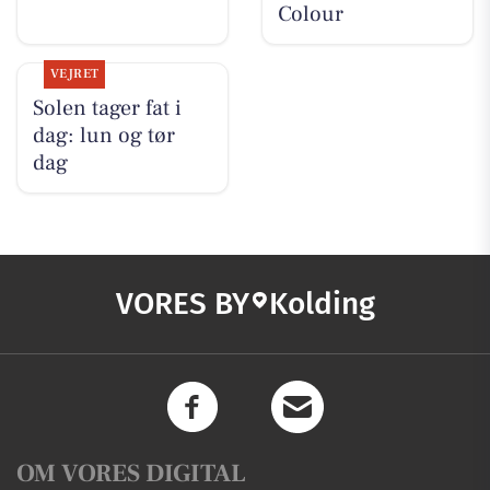
Colour
VEJRET
Solen tager fat i
dag: lun og tør
dag
VORES BY
Kolding
OM VORES DIGITAL