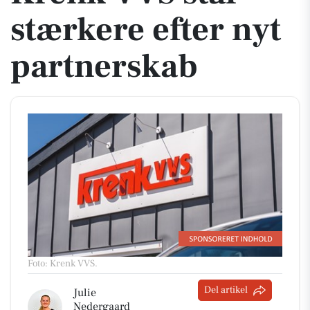
stærkere efter nyt
partnerskab
Foto: Krenk VVS
.
Del artikel
Julie
Nedergaard