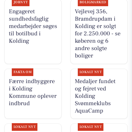
JOBNYT
BOLIGMARKED
Engageret
Vejlevej 356,
sundhedsfaglig
Bramdrupdam i
medarbejder søges
Kolding er solgt
til botilbud i
for 2.250.000 - se
Kolding
køberen og 6
andre solgte
boliger
FAKTA OM
LOKALT NYT
Færre indbyggere
Medaljer fundet
i Kolding
og fejret ved
Kommune oplever
Kolding
indbrud
Svømmeklubs
AquaCamp
LOKALT NYT
LOKALT NYT