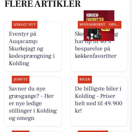
FLERE ARTIKLER
LOKALT NYT
SPONSORERET
OPSLAGSTAVLEN
Eventyr på
Skousen Kolding
Auqacamp:
har op til 40%
Skurkejagt og
besparelse på
kodesprængning i
køkkenfavoritter
Kolding
JOBNYT
BILER
Savner du nye
De billigste biler i
græsgange? - Her
Kolding - Priser
er nye ledige
helt ned til 49.900
stillinger i Kolding
kr!
og omegn