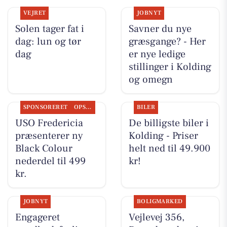
VEJRET
JOBNYT
Solen tager fat i
Savner du nye
dag: lun og tør
græsgange? - Her
dag
er nye ledige
stillinger i Kolding
og omegn
SPONSORERET
OPSLAGSTAVLEN
BILER
USO Fredericia
De billigste biler i
præsenterer ny
Kolding - Priser
Black Colour
helt ned til 49.900
nederdel til 499
kr!
kr.
JOBNYT
BOLIGMARKED
Engageret
Vejlevej 356,