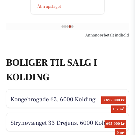
Åbn opslaget
Annoncørbetalt indhold
BOLIGER TIL SALG I
KOLDING
Kongebrogade 63, 6000 Kolding
3.895.000 kr
2
157 m
Strynøvænget 33 Drejens, 6000 Kolding
695.000 kr
2
0 m