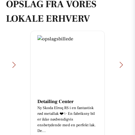
OPSLAG FRA VORES
LOKALE ERHVERV
Detailing Center
Ny Skoda Elroq RS i en fantastisk
rød metallak ❤️✨ En fabriksny bil
er ikke nødvendigvis
ensbetydende med en perfekt lak.
De...