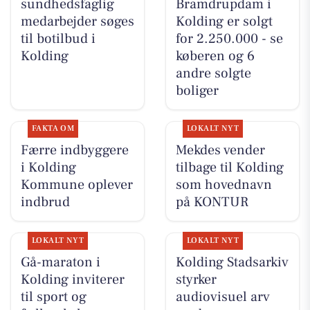
sundhedsfaglig
Bramdrupdam i
medarbejder søges
Kolding er solgt
til botilbud i
for 2.250.000 - se
Kolding
køberen og 6
andre solgte
boliger
FAKTA OM
LOKALT NYT
Færre indbyggere
Mekdes vender
i Kolding
tilbage til Kolding
Kommune oplever
som hovednavn
indbrud
på KONTUR
LOKALT NYT
LOKALT NYT
Gå-maraton i
Kolding Stadsarkiv
Kolding inviterer
styrker
til sport og
audiovisuel arv