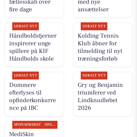
fællesskab over
med nye
fire dage
ansættelser
LOKALT NYT
LOKALT NYT
Håndboldstjerner
Kolding Tennis
inspirerer unge
Klub åbner for
spillere på KIF
tilmelding til nyt
Håndbolds skole
træningsforløb
LOKALT NYT
LOKALT NYT
Dommere
Gry og Benjamin
efterlyses til
triumferer ved
opfinderkonkurre
Lindknudløbet
nce på IBC
2026
SPONSORERET
OPSLAGSTAVLEN
MediSkin