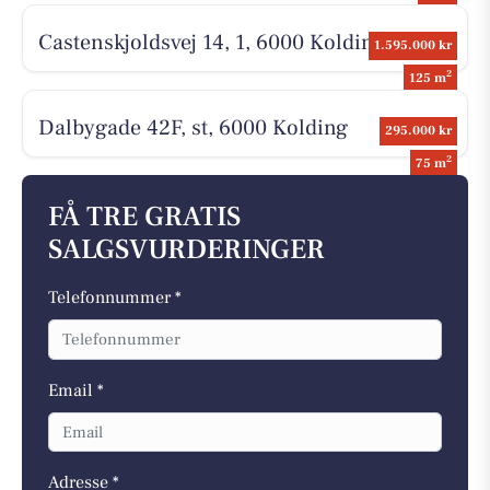
Castenskjoldsvej 14, 1, 6000 Kolding
1.595.000 kr
2
125 m
Dalbygade 42F, st, 6000 Kolding
295.000 kr
2
75 m
FÅ TRE GRATIS
SALGSVURDERINGER
Telefonnummer *
Email *
Adresse *