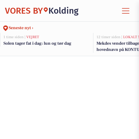
VORES BY
Kolding
Seneste nyt ›
1 time siden |
VEJRET
12 timer siden |
LOKALT 
Solen tager fat i dag: lun og tør dag
Mekdes vender tilbage
hovednavn på KONT