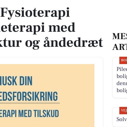
Fysioterapi
neterapi med
ME
tur og åndedræt
AR
BO
Pile
boli
denn
boli
VE
Solv