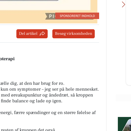
Del artikel
Besøg virksomheden
Skousen Kolding
kin
Når hverdagen starter igen, er det
rart med løsninger, der bare
vi
fungerer 👏 Lige nu kan du spare
oterapi
Z...
op til 40% på køkkenfavorit...
Åbn opslaget
ælle dig, at den har brug for ro.
 kun om symptomer – jeg ser på hele mennesket.
i med øreakupunktur og åndedræt, så kroppen
, finde balance og lade op igen.
ergi, færre spændinger og en større følelse af
resten af kroppen det også.