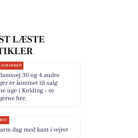
ST LÆSTE
TIKLER
LIGMARKED
damsvej 30 og 4 andre
ger er kommet til salg
e uge i Kolding - se
gerne her.
JRET
arm dag med kant i vejret