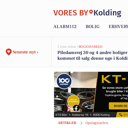
VORES BY
Kolding
ALARM112
BOLIG
ERHVER
1 time siden |
BOLIGMARKED
Seneste nyt ›
Piledamsvej 30 og 4 andre boliger
kommet til salg denne uge i Koldi
boligerne her.
Løwenstein Fysioterapi tilbyder zone
ARTIKLER
Opslagstavlen