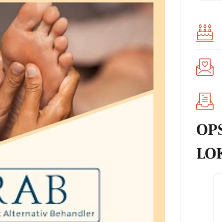
OP
LO