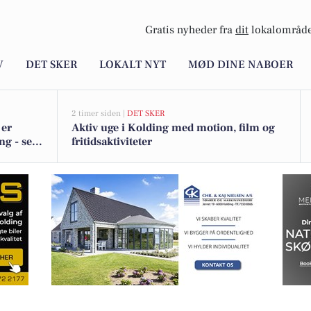
Gratis nyheder fra
dit
lokalområde
V
DET SKER
LOKALT NYT
MØD DINE NABOER
2 timer siden |
DET SKER
 er
Aktiv uge i Kolding med motion, film og
ng - se
fritidsaktiviteter
terapi med øreakupunktur og åndedræt