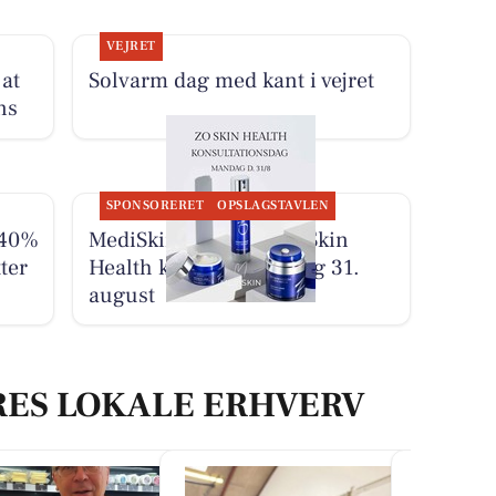
VEJRET
 at
Solvarm dag med kant i vejret
ns
SPONSORERET
OPSLAGSTAVLEN
 40%
MediSkin gentager ZO Skin
ter
Health konsultationsdag 31.
august
RES LOKALE ERHVERV