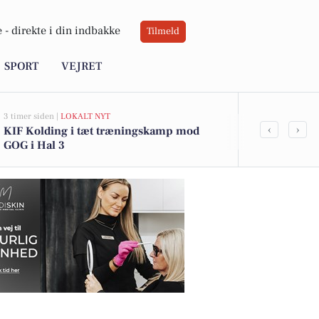
 -
direkte i din indbakke
Tilmeld
SPORT
VEJRET
3 timer siden |
LOKALT NYT
9 timer siden |
V
‹
›
KIF Kolding i tæt træningskamp mod
Solvarm dag 
GOG i Hal 3