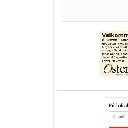
Få loka
Email