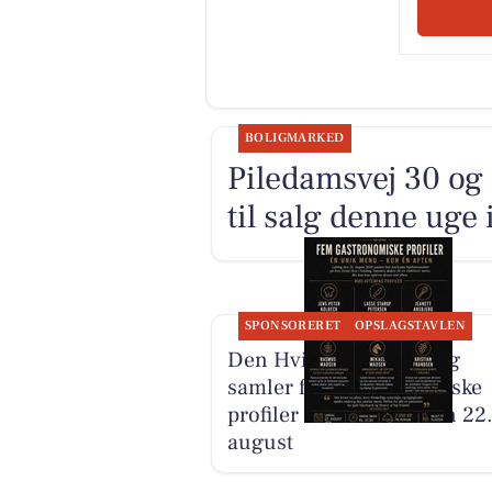
BOLIGMARKED
Piledamsvej 30 og
til salg denne uge 
SPONSORERET
OPSLAGSTAVLEN
Den Hvide Hest Kolding
samler fem gastronomiske
profiler til én menu den 22
august