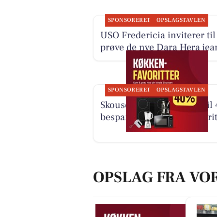
SPONSORERET
OPSLAGSTAVLEN
USO Fredericia inviterer til
prøve de nye Dara Hera jea
SPONSORERET
OPSLAGSTAVLEN
Skousen Kolding har op til
besparelse på køkkenfavorit
OPSLAG FRA VO