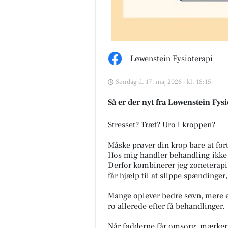
Løwenstein Fysioterapi
MediSkin
✨ Vi gentager succesen - ZO S
Søndag d. 17. maj 2026 - kl. 18:15
Health konsultationsdag hos
MediSkin✨ Mandag d. 31/8 får 
Så er der nyt fra Løwenstein Fysi
igen besøg af søde Simone fra 
Stresset? Træt? Uro i kroppen?
Åbn opslaget
Måske prøver din krop bare at fort
Hos mig handler behandling ikke
Derfor kombinerer jeg zoneterap
får hjælp til at slippe spændinger
Mange oplever bedre søvn, mere en
ro allerede efter få behandlinger.
Når fødderne får omsorg, mærker 