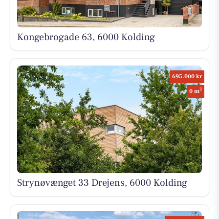
Kongebrogade 63, 6000 Kolding
695.000 kr
2
0 m
Strynøvænget 33 Drejens, 6000 Kolding