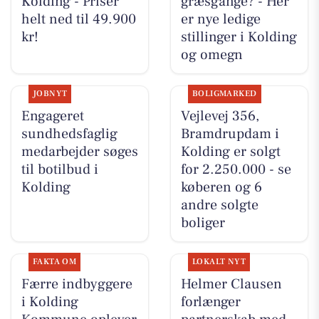
Kolding - Priser
græsgange? - Her
helt ned til 49.900
er nye ledige
kr!
stillinger i Kolding
og omegn
JOBNYT
BOLIGMARKED
Engageret
Vejlevej 356,
sundhedsfaglig
Bramdrupdam i
medarbejder søges
Kolding er solgt
til botilbud i
for 2.250.000 - se
Kolding
køberen og 6
andre solgte
boliger
FAKTA OM
LOKALT NYT
Færre indbyggere
Helmer Clausen
i Kolding
forlænger