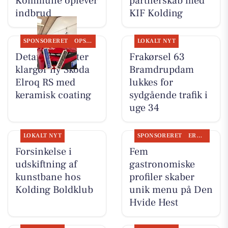
Kommune oplever
partnerskab med
indbrud
KIF Kolding
SPONSORERET
OPSLAGSTAVLEN
LOKALT NYT
Detailing Center
Frakørsel 63
klargør ny Skoda
Bramdrupdam
Elroq RS med
lukkes for
keramisk coating
sydgående trafik i
uge 34
LOKALT NYT
SPONSORERET
ERHVERV
Forsinkelse i
Fem
udskiftning af
gastronomiske
kunstbane hos
profiler skaber
Kolding Boldklub
unik menu på Den
Hvide Hest