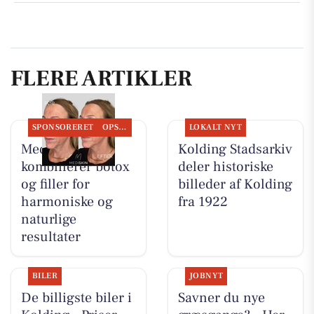
FLERE ARTIKLER
SPONSORERET
OPSLAGSTAVLEN
LOKALT NYT
MediSkin
Kolding Stadsarkiv
kombinerer botox
deler historiske
og filler for
billeder af Kolding
harmoniske og
fra 1922
naturlige
resultater
BILER
JOBNYT
De billigste biler i
Savner du nye