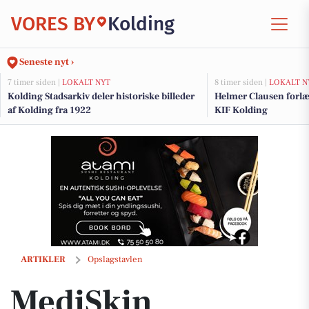
VORES BY
Kolding
Seneste nyt ›
7 timer siden |
LOKALT NYT
8 timer siden |
LOKALT N
Kolding Stadsarkiv deler historiske billeder
Helmer Clausen forl
af Kolding fra 1922
KIF Kolding
MediSkin præsenterer teamet bag den familieejede klinik
ARTIKLER
Opslagstavlen
MediSkin