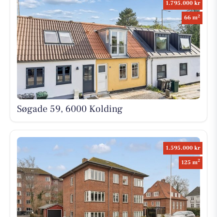
1.795.000 kr
2
66 m
Søgade 59, 6000 Kolding
1.595.000 kr
2
125 m