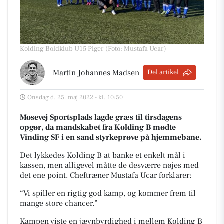
Kolding Boldklub U15 Piger (Foto: Mustafa Ucar)
Martin Johannes Madsen
Del artikel
Onsdag d. 25. maj 2022 - kl. 10:50
Mosevej Sportsplads
lagde græs til tirsdagens
opgør, da mandskabet fra Kolding B mødte
Vinding SF i en sand styrkeprøve på hjemmebane.
Det lykkedes Kolding B at banke et enkelt mål i
kassen, men alligevel måtte de desværre nøjes med
det ene point. Cheftræner Mustafa Ucar forklarer:
“Vi spiller en rigtig god kamp, og kommer frem til
mange store chancer.”
Kampen viste en jævnbyrdighed i mellem Kolding B