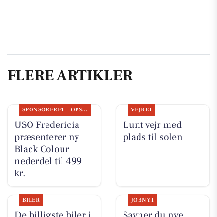
FLERE ARTIKLER
SPONSORERET
OPSLAGSTAVLEN
VEJRET
USO Fredericia
Lunt vejr med
præsenterer ny
plads til solen
Black Colour
nederdel til 499
kr.
BILER
JOBNYT
De billigste biler i
Savner du nye