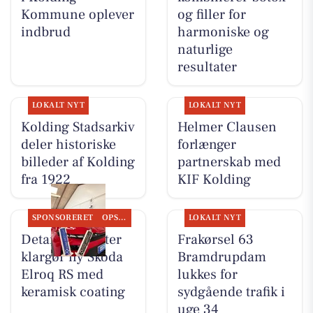
Kommune oplever
og filler for
indbrud
harmoniske og
naturlige
resultater
LOKALT NYT
LOKALT NYT
Kolding Stadsarkiv
Helmer Clausen
deler historiske
forlænger
billeder af Kolding
partnerskab med
fra 1922
KIF Kolding
SPONSORERET
OPSLAGSTAVLEN
LOKALT NYT
Detailing Center
Frakørsel 63
klargør ny Skoda
Bramdrupdam
Elroq RS med
lukkes for
keramisk coating
sydgående trafik i
uge 34