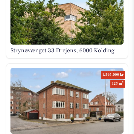
Strynøvænget 33 Drejens, 6000 Kolding
1.595.000 kr
2
125 m