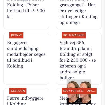
Kolding - Priser
græsgange? - Her
helt ned til 49.900
er nye ledige
kr!
stillinger i Kolding
og omegn
JOBNYT
BOLIGMARKED
Engageret
Vejlevej 356,
sundhedsfaglig
Bramdrupdam i
medarbejder søges
Kolding er solgt
til botilbud i
for 2.250.000 - se
Kolding
køberen og 6
andre solgte
boliger
FAKTA OM
SPONSORERET
OPSLAGSTAVLEN
Færre indbyggere
MediSkin
i Kolding
kombinerer botox