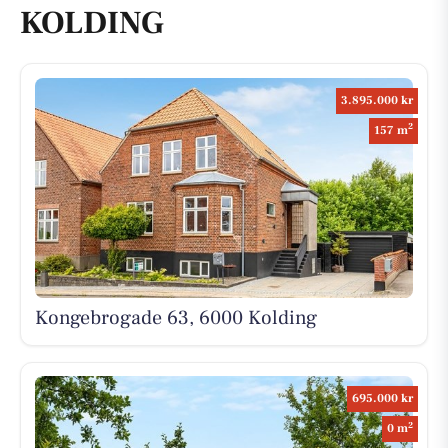
KOLDING
3.895.000 kr
2
157 m
Kongebrogade 63, 6000 Kolding
695.000 kr
2
0 m