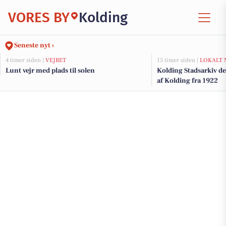
VORES BY
Kolding
Seneste nyt ›
4 timer siden |
VEJRET
15 timer siden |
LOKALT 
Lunt vejr med plads til solen
Kolding Stadsarkiv del
af Kolding fra 1922