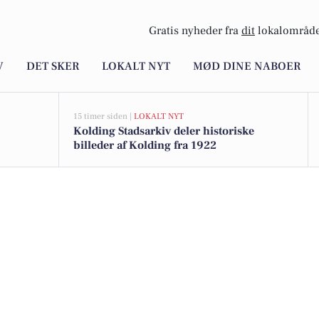
Gratis nyheder fra
dit
lokalområde
V
DET SKER
LOKALT NYT
MØD DINE NABOER
15 timer siden |
LOKALT NYT
Kolding Stadsarkiv deler historiske
billeder af Kolding fra 1922