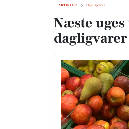
Næste uges tilbud på dagligvarer
ARTIKLER
Dagligvarer
Næste uges 
dagligvarer