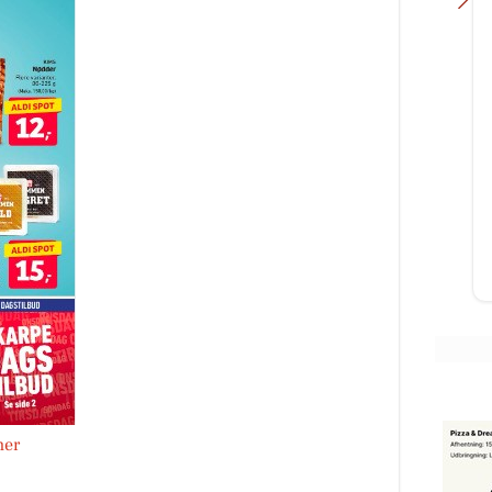
MediSkin
✨ Der findes sjældent én
behandling, der kan det hele.
Derfor kombinerer vi ofte
forskellige behandlingsformer for
at skabe ...
Åbn opslaget
her