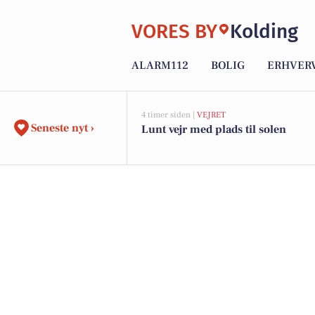
VORES BY
Kolding
ALARM112
BOLIG
ERHVER
4 timer siden |
VEJRET
Seneste nyt ›
Lunt vejr med plads til solen