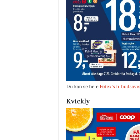
Du kan se hele
Føtex’s tilbudsavi
Kvickly