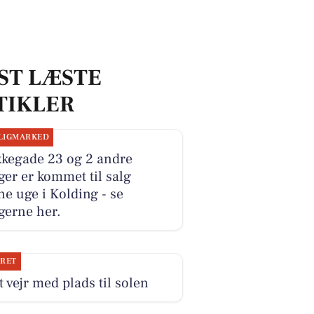
ST LÆSTE
TIKLER
LIGMARKED
kkegade 23 og 2 andre
ger er kommet til salg
e uge i Kolding - se
gerne her.
JRET
 vejr med plads til solen