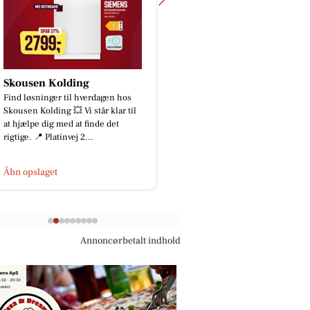
Skousen Kolding
Osten Kolding
Find løsninger til hverdagen hos
Her er den rettede og 
Skousen Kolding 💥 Vi står klar til
version: ✨ Nye variante
at hjælpe dig med at finde det
populære gedeost er la
rigtige. 📍 Platinvej 2...
butikken! 🧀 Du kende
Åbn opslaget
Åbn opslaget
Annoncørbetalt indhold