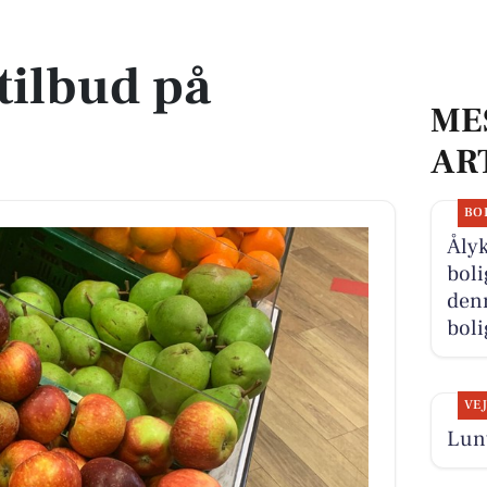
tilbud på
ME
AR
BO
Åly
boli
denn
boli
VE
Lunt