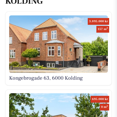
KOLDING
3.895.000 kr
2
157 m
Kongebrogade 63, 6000 Kolding
695.000 kr
2
0 m