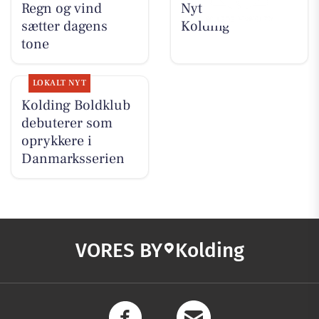
Regn og vind
Nyt fra Osten
sætter dagens
Kolding
tone
LOKALT NYT
Kolding Boldklub
debuterer som
oprykkere i
Danmarksserien
VORES BY
Kolding