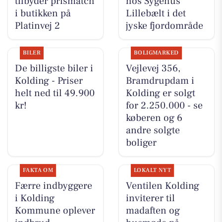
tilbyder prismatch
hos Sygehus
i butikken på
Lillebælt i det
Platinvej 2
jyske fjordområde
BILER
BOLIGMARKED
De billigste biler i
Vejlevej 356,
Kolding - Priser
Bramdrupdam i
helt ned til 49.900
Kolding er solgt
kr!
for 2.250.000 - se
køberen og 6
andre solgte
boliger
FAKTA OM
LOKALT NYT
Færre indbyggere
Ventilen Kolding
i Kolding
inviterer til
Kommune oplever
madaften og