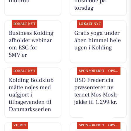
indbrud
husmøde på
torsdag
LOKALT NYT
LOKALT NYT
Business Kolding
Gratis yoga under
afholder webinar
åben himmel hele
om ESG for
ugen i Kolding
SMV'er
LOKALT NYT
SPONSORERET
OPSLAGSTAVLEN
Kolding Boldklub
USO Fredericia
måtte nøjes med
præsenterer ny
uafgjort i
ternet Mos Mosh-
tilbagevenden til
jakke til 1.299 kr.
Danmarksserien
VEJRET
SPONSORERET
OPSLAGSTAVLEN