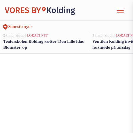
VORES BY
Kolding
Seneste nyt ›
2 timer siden |
LOKALT NYT
3 timer siden |
LOKALT N
Teaterskolen Kolding sætter 'Den Lille Idas
Ventilen Kolding invi
Blomster' op
husmøde på torsdag