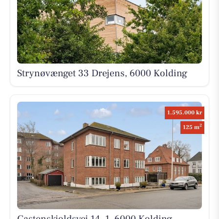
Strynøvænget 33 Drejens, 6000 Kolding
1.595.000 kr
2
125 m